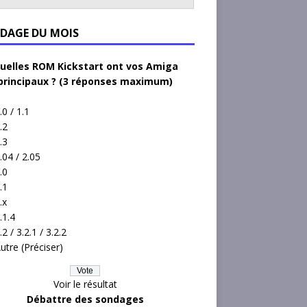
DAGE DU MOIS
uelles ROM Kickstart ont vos Amiga
principaux ? (3 réponses maximum)
.0 / 1.1
.2
.3
.04 / 2.05
.0
.1
.x
.1.4
.2 / 3.2.1 / 3.2.2
utre (Préciser)
Voir le résultat
Débattre des sondages