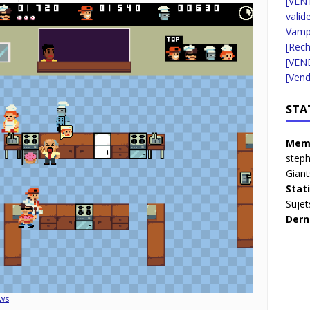
[VENT
valid
Vampi
[Rec
[VEN
[Vend
STA
Memb
step
Giant
Stat
Sujet
Dern
ws