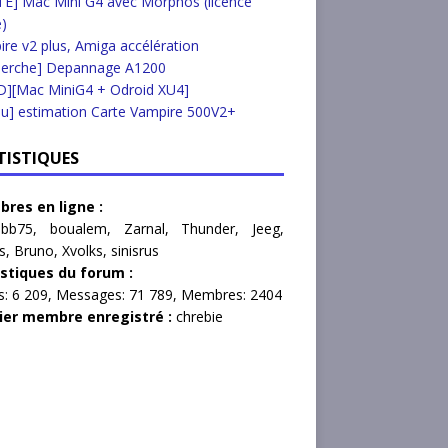
E] Mac Mini G4 avec Morphos (licence
e)
re v2 plus, Amiga accélération
herche] Depannage A1200
D][Mac MiniG4 + Odroid XU4]
u] estimation Carte Vampire 500V2+
TISTIQUES
res en ligne :
hbb75
,
boualem
,
Zarnal
,
Thunder
,
Jeeg
,
s
,
Bruno
,
Xvolks
,
sinisrus
istiques du forum :
s:
6 209,
Messages:
71 789,
Membres:
2404
ier membre enregistré :
chrebie