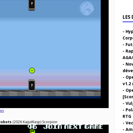
LES
Hyp
Corp
Fut
Rap
AGA/
Nov
déve
Ope
v1.2 
Ope
[Sco
Vul
Pol
ws
RTG
Robots
(2026 KaijuWasp) Scorpion
Vec
Ami