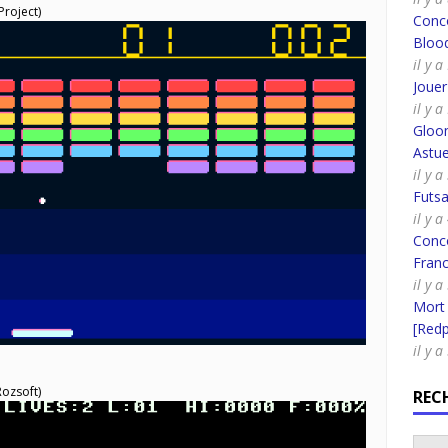
roject)
Conco
Bloo
il y 
Joue
il y 
Gloo
Astue
il y a
Futsa
il y a
Conco
Fran
il y a
Mort
[Redpi
il y a
ozsoft)
REC