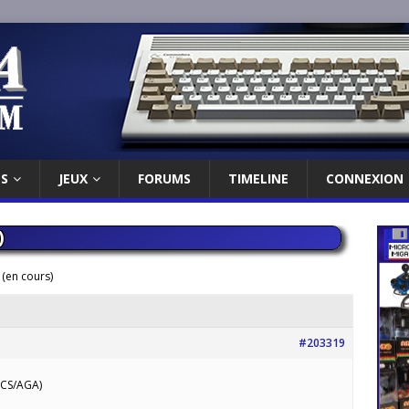
ES
JEUX
FORUMS
TIMELINE
CONNEXION
)
 (en cours)
#203319
OCS/AGA)