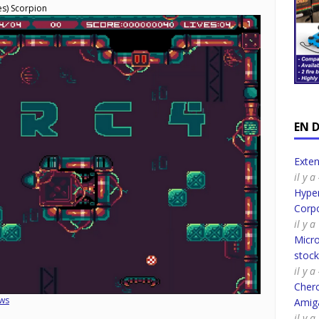
s) Scorpion
EN 
Exte
il y 
Hyper
Corpo
il y 
Micro
stoc
il y 
Cherc
ws
Amig
il y a