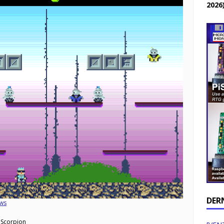
2026
DER
ws
Scorpion