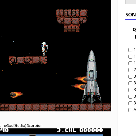
SON
Q
1
1
1
2
3
3
3
3
3
A
ameSoulStudio) Scorpion