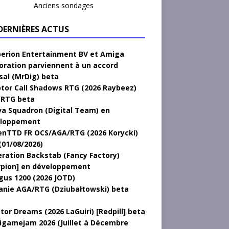
Anciens sondages
 DERNIÈRES ACTUS
erion Entertainment BV et Amiga
oration parviennent à un accord
sal (MrDig) beta
tor Call Shadows RTG (2026 Raybeez)
RTG beta
a Squadron (Digital Team) en
loppement
nTTD FR OCS/AGA/RTG (2026 Korycki)
(01/08/2026)
ration Backstab (Fancy Factory)
rpion] en développement
gus 1200 (2026 JOTD)
anie AGA/RTG (Dziubałtowski) beta
tor Dreams (2026 LaGuiri) [Redpill] beta
gamejam 2026 (Juillet à Décembre