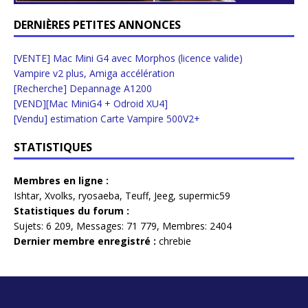
DERNIÈRES PETITES ANNONCES
[VENTE] Mac Mini G4 avec Morphos (licence valide)
Vampire v2 plus, Amiga accélération
[Recherche] Depannage A1200
[VEND][Mac MiniG4 + Odroid XU4]
[Vendu] estimation Carte Vampire 500V2+
STATISTIQUES
Membres en ligne :
Ishtar
,
Xvolks
,
ryosaeba
,
Teuff
,
Jeeg
,
supermic59
Statistiques du forum :
Sujets:
6 209,
Messages:
71 779,
Membres:
2404
Dernier membre enregistré :
chrebie