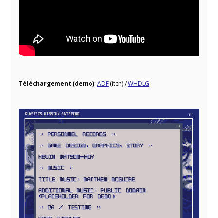
Téléchargement (demo)
:
ADF
(itch) /
WHDLG