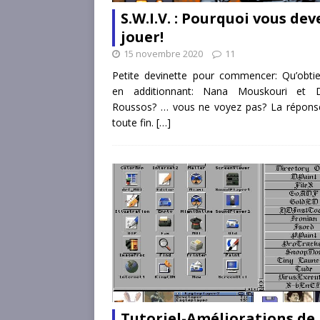
S.W.I.V. : Pourquoi vous dev
jouer!
15 novembre 2020
11
Petite devinette pour commencer: Qu’obti
en additionnant: Nana Mouskouri et 
Roussos? … vous ne voyez pas? La réponse
toute fin.
[…]
Tutoriel-Améliorations de