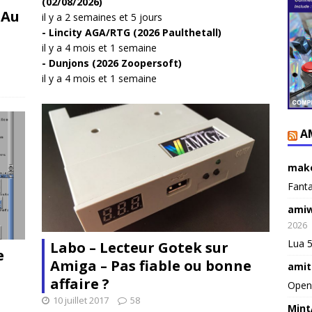
(02/08/2026)
 Au
il y a 2 semaines et 5 jours
Lincity AGA/RTG (2026 Paulthetall)
il y a 4 mois et 1 semaine
Dunjons (2026 Zoopersoft)
il y a 4 mois et 1 semaine
A
make
Fanta
amiw
2026
Lua 5
Labo – Lecteur Gotek sur
e
Amiga – Pas fiable ou bonne
amit
affaire ?
Open
10 juillet 2017
58
Mint