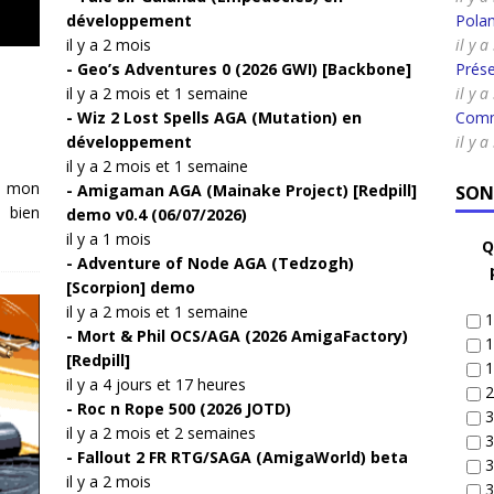
développement
Pola
il y a 2 mois
il y 
Geo’s Adventures 0 (2026 GWI) [Backbone]
Prése
il y a 2 mois et 1 semaine
il y 
Wiz 2 Lost Spells AGA (Mutation) en
Comm
développement
il y 
il y a 2 mois et 1 semaine
ci mon
Amigaman AGA (Mainake Project) [Redpill]
SON
s bien
demo v0.4 (06/07/2026)
il y a 1 mois
Q
Adventure of Node AGA (Tedzogh)
[Scorpion] demo
il y a 2 mois et 1 semaine
1
Mort & Phil OCS/AGA (2026 AmigaFactory)
1
[Redpill]
1
il y a 4 jours et 17 heures
2
Roc n Rope 500 (2026 JOTD)
3
il y a 2 mois et 2 semaines
3
Fallout 2 FR RTG/SAGA (AmigaWorld) beta
3
il y a 2 mois
3