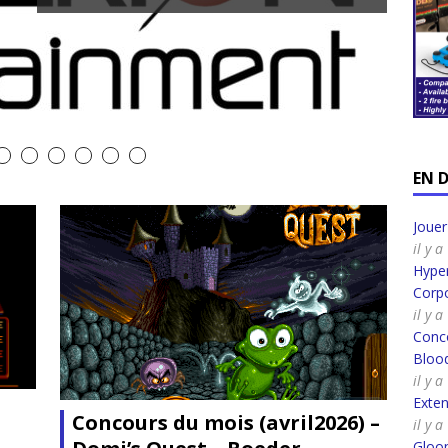
EN 
Joue
il y 
Hyper
Corpo
il y 
Conco
Bloo
il y 
Exte
Concours du mois (avril2026) –
il y 
Gloo