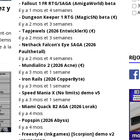
Fallout 1 FR RTG/SAGA (AmigaWorld) beta
3
ez y
il y a 1 mois et 4 semaines
A
Dungeon Keeper 1 RTG (MagicSN) beta (€)
il y a 2 mois et 3 semaines
TapJewels (2026 EntwicklerX) (€)
ent-on
il y a 2 mois et 3 semaines
Demis
Nethack Falcon’s Eye SAGA (2026
 à la
Paulthetall)
REJ
il y a 2 mois et 4 semaines
Mundialito 2 (2026 Acne) (€)
il y a 3 mois et 1 semaine
Iron Rails (2026 CopperByte)
il y a 3 mois et 1 semaine
Speed Mania X (No limits) demo v5
il y a 3 mois et 1 semaine
Miami Quack 82 AGA (2026 Lorak)
il y a 4 mois
Popspin (2026 Abyss)
il y a 4 mois
Freestyle (Inkgames) [Scorpion] demo v2