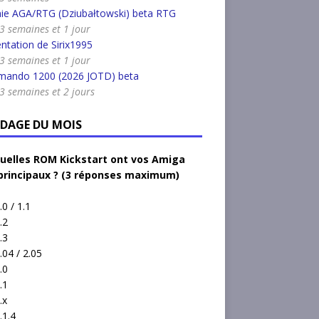
nie AGA/RTG (Dziubałtowski) beta RTG
a 3 semaines et 1 jour
ntation de Sirix1995
a 3 semaines et 1 jour
ando 1200 (2026 JOTD) beta
a 3 semaines et 2 jours
DAGE DU MOIS
uelles ROM Kickstart ont vos Amiga
principaux ? (3 réponses maximum)
.0 / 1.1
.2
.3
.04 / 2.05
.0
.1
.x
.1.4