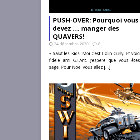
PUSH-OVER: Pourquoi vous
devez …. manger des
QUAVERS!
24 décembre 2020
8
« Salut les Kids! Moi c’est Colin Curly. Et voi
fidèle ami G.I.Ant. J’espère que vous ête
sage. Pour Noël vous allez
[…]