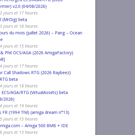
rmer) v2.0 (04/08/2026)
a 2 jours et 17 heures
l (MrDig) beta
a 3 jours et 18 heures
urs du mois (juillet 2026) – Pang – Ocean
ce
a 4 jours et 15 heures
 & Phil OCS/AGA (2026 AmigaFactory)
ll]
a 4 jours et 17 heures
or Call Shadows RTG (2026 Raybeez)
RTG beta
a 4 jours et 18 heures
 ECS/AGA/RTG (VirtualAssets) beta
8/2026)
a 4 jours et 19 heures
 FR (1994 Thil) (amiga dream n°13)
a 5 jours et 15 heures
omiga.com – Amiga 500 8MB + IDE
a 6 jours et 13 heures