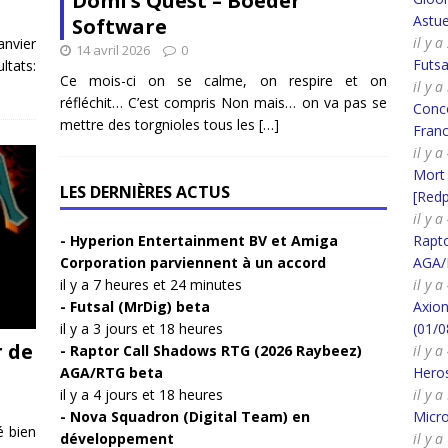
Domi’s Quest – Boeder
Astue
Software
il y 
nvier
14 avril 2026
0
Futsa
ltats:
Ce mois-ci on se calme, on respire et on
il y 
réfléchit… C’est compris Non mais… on va pas se
Conco
mettre des torgnioles tous les
[…]
Fran
il y 
Mort
LES DERNIÈRES ACTUS
[Redpi
il y 
Hyperion Entertainment BV et Amiga
Rapt
Corporation parviennent à un accord
AGA/
il y a 7 heures et 24 minutes
il y 
Futsal (MrDig) beta
Axion
il y a 3 jours et 18 heures
(01/0
r de
Raptor Call Shadows RTG (2026 Raybeez)
il y 
AGA/RTG beta
Heros
il y a 4 jours et 18 heures
il y 
Nova Squadron (Digital Team) en
Micr
é bien
développement
il y 