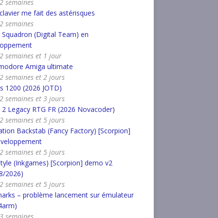
a 2 semaines
lavier me fait des astérisques
a 2 semaines
Squadron (Digital Team) en
loppement
a 2 semaines et 1 jour
odore Amiga ultimate
a 2 semaines et 2 jours
us 1200 (2026 JOTD)
a 2 semaines et 3 jours
 2 Legacy RTG FR (2026 Novacoder)
a 2 semaines et 5 jours
tion Backstab (Fancy Factory) [Scorpion]
éveloppement
a 2 semaines et 5 jours
tyle (Inkgames) [Scorpion] demo v2
8/2026)
a 2 semaines et 5 jours
marks – problème lancement sur émulateur
4arm)
a 3 semaines