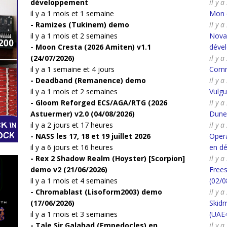
développement
il y 
il y a 1 mois et 1 semaine
Mon c
Ramizes (Tukinem) demo
il y 
il y a 1 mois et 2 semaines
Nova 
Moon Cresta (2026 Amiten) v1.1
déve
(24/07/2026)
il y 
il y a 1 semaine et 4 jours
Comm
Deadband (Remanence) demo
il y 
il y a 1 mois et 2 semaines
Vulg
Gloom Reforged ECS/AGA/RTG (2026
il y 
Astuermer) v2.0 (04/08/2026)
Dune
il y a 2 jours et 17 heures
il y 
NASS les 17, 18 et 19 juillet 2026
Opera
il y a 6 jours et 16 heures
en d
Rex 2 Shadow Realm (Hoyster) [Scorpion]
il y 
demo v2 (21/06/2026)
Frees
il y a 1 mois et 4 semaines
(02/0
Chromablast (Lisoform2003) demo
il y 
(17/06/2026)
Skid
il y a 1 mois et 3 semaines
(UAE
Tale Sir Galahad (Empedocles) en
il y 