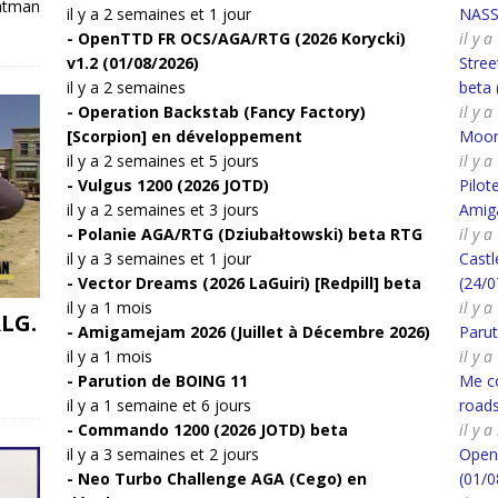
Batman
il y a 2 semaines et 1 jour
NASS 
OpenTTD FR OCS/AGA/RTG (2026 Korycki)
il y 
v1.2 (01/08/2026)
Stree
il y a 2 semaines
beta 
Operation Backstab (Fancy Factory)
il y 
[Scorpion] en développement
Moon 
il y a 2 semaines et 5 jours
il y 
Vulgus 1200 (2026 JOTD)
Pilot
il y a 2 semaines et 3 jours
Amiga
Polanie AGA/RTG (Dziubałtowski) beta RTG
il y 
il y a 3 semaines et 1 jour
Castl
Vector Dreams (2026 LaGuiri) [Redpill] beta
(24/0
il y a 1 mois
il y 
ALG.
Amigamejam 2026 (Juillet à Décembre 2026)
Paru
il y a 1 mois
il y 
Parution de BOING 11
Me co
il y a 1 semaine et 6 jours
road
Commando 1200 (2026 JOTD) beta
il y 
il y a 3 semaines et 2 jours
Open
Neo Turbo Challenge AGA (Cego) en
(01/0