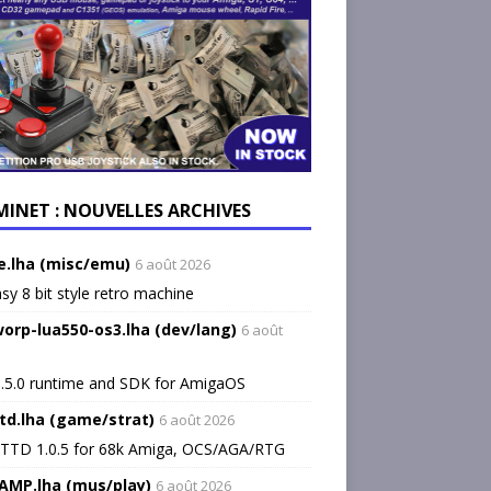
MINET : NOUVELLES ARCHIVES
.lha (misc/emu)
6 août 2026
sy 8 bit style retro machine
orp-lua550-os3.lha (dev/lang)
6 août
.5.0 runtime and SDK for AmigaOS
td.lha (game/strat)
6 août 2026
TTD 1.0.5 for 68k Amiga, OCS/AGA/RTG
AMP.lha (mus/play)
6 août 2026