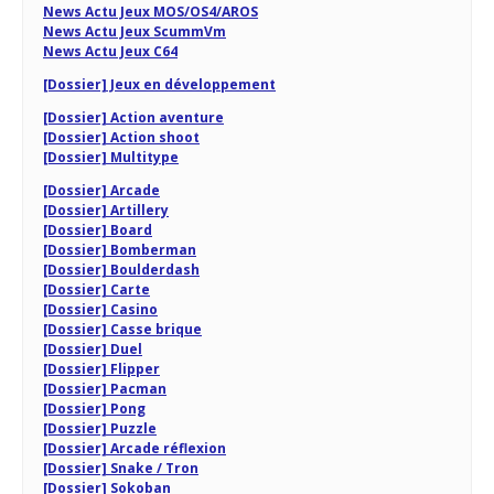
News Actu Jeux MOS/OS4/AROS
News Actu Jeux ScummVm
News Actu Jeux C64
[Dossier] Jeux en développement
[Dossier] Action aventure
[Dossier] Action shoot
[Dossier] Multitype
[Dossier] Arcade
[Dossier] Artillery
[Dossier] Board
[Dossier] Bomberman
[Dossier] Boulderdash
[Dossier] Carte
[Dossier] Casino
[Dossier] Casse brique
[Dossier] Duel
[Dossier] Flipper
[Dossier] Pacman
[Dossier] Pong
[Dossier] Puzzle
[Dossier] Arcade réflexion
[Dossier] Snake / Tron
[Dossier] Sokoban