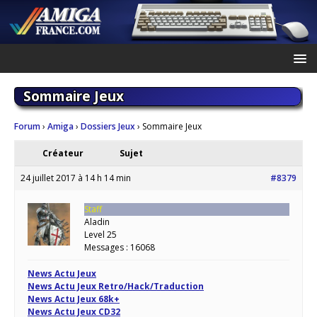
Sommaire Jeux
Forum
›
Amiga
›
Dossiers Jeux
›
Sommaire Jeux
Créateur
Sujet
24 juillet 2017 à 14 h 14 min
#8379
Staff
Aladin
Level 25
Messages : 16068
News Actu Jeux
News Actu Jeux Retro/Hack/Traduction
News Actu Jeux 68k+
News Actu Jeux CD32