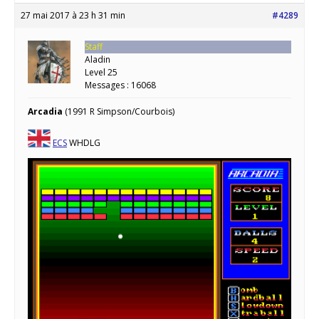
27 mai 2017 à 23 h 31 min
#4289
Staff
Aladin
Level 25
Messages : 16068
Arcadia
(1991 R Simpson/Courbois)
ECS
WHDLG