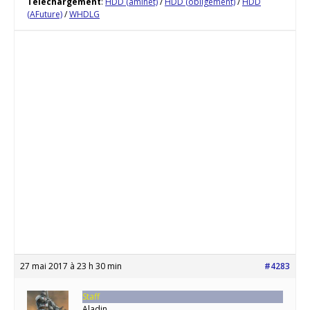
Téléchargement
:
HDD (aminet)
/
HDD (obligement)
/
HDD
(AFuture)
/
WHDLG
27 mai 2017 à 23 h 30 min
#4283
Staff
Aladin