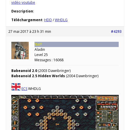
vidéo youtube
Description
:
Téléchargement
:
HDD
/
WHDLG
27 mai 2017 à 23 h 31 min
#4293
Staff
Aladin
Level 25
Messages : 16068
Babeanoid 2.0
(2003 Dawnbringer)
Babeanoid 2.5 Hidden Worlds
(2004 Dawnbringer)
ECS
WHDLG