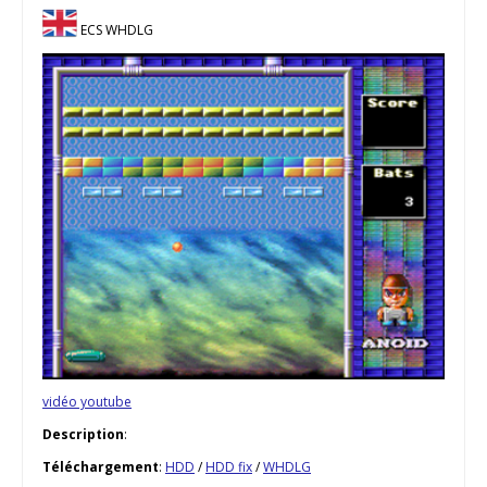
ECS WHDLG
vidéo youtube
Description
:
Téléchargement
:
HDD
/
HDD fix
/
WHDLG