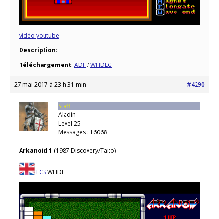
vidéo youtube
Description
:
Téléchargement
:
ADF
/
WHDLG
27 mai 2017 à 23 h 31 min
#4290
Staff
Aladin
Level 25
Messages : 16068
Arkanoid 1
(1987 Discovery/Taito)
ECS
WHDL