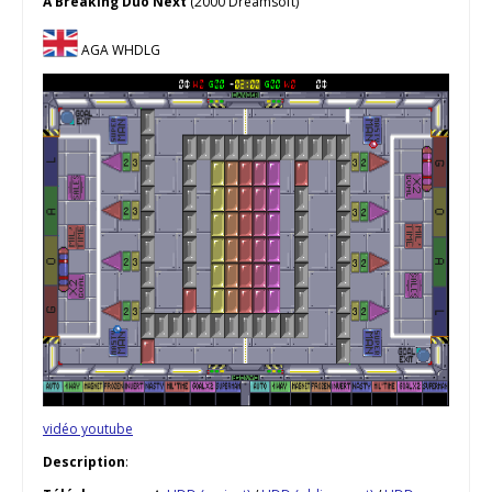
A Breaking Duo Next
(2000 Dreamsoft)
AGA WHDLG
vidéo youtube
Description
: