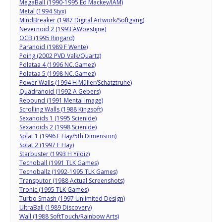
MegaBall (1990-1995 Ed Mackey/IAM)
Metal (1994 Styx)
MindBreaker (1987 Digital Artwork/Softgang)
Nevernoid 2 (1993 AWoestijne)
OCB (1995 Ringard)
Paranoid (1989 F Wente)
Poing (2002 PVD Valk/Quartz)
Polataa 4 (1996 NC.Gamez)
Polataa 5 (1998 NC.Gamez)
Power Walls (1994 H Müller/Schatztruhe)
Quadranoid (1992 A Gebers)
Rebound (1991 Mental Image)
Scrolling Walls (1988 Kingsoft)
Sexanoids 1 (1995 Scienide)
Sexanoids 2 (1998 Scienide)
Splat 1 (1996 F Hay/5th Dimension)
Splat 2 (1997 F Hay)
Starbuster (1993 H Yildiz)
Tecnoball (1991 TLK Games)
Tecnoballz (1992-1995 TLK Games)
Transputor (1988 Actual Screenshots)
Tronic (1995 TLK Games)
Turbo Smash (1997 Unlimited Design)
UltraBall (1989 Discovery)
Wall (1988 SoftTouch/Rainbow Arts)