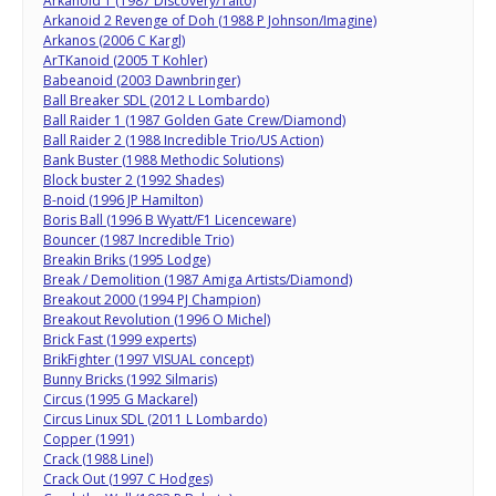
Arkanoid 1 (1987 Discovery/Taito)
Arkanoid 2 Revenge of Doh (1988 P Johnson/Imagine)
Arkanos (2006 C Kargl)
ArTKanoid (2005 T Kohler)
Babeanoid (2003 Dawnbringer)
Ball Breaker SDL (2012 L Lombardo)
Ball Raider 1 (1987 Golden Gate Crew/Diamond)
Ball Raider 2 (1988 Incredible Trio/US Action)
Bank Buster (1988 Methodic Solutions)
Block buster 2 (1992 Shades)
B-noid (1996 JP Hamilton)
Boris Ball (1996 B Wyatt/F1 Licenceware)
Bouncer (1987 Incredible Trio)
Breakin Briks (1995 Lodge)
Break / Demolition (1987 Amiga Artists/Diamond)
Breakout 2000 (1994 PJ Champion)
Breakout Revolution (1996 O Michel)
Brick Fast (1999 experts)
BrikFighter (1997 VISUAL concept)
Bunny Bricks (1992 Silmaris)
Circus (1995 G Mackarel)
Circus Linux SDL (2011 L Lombardo)
Copper (1991)
Crack (1988 Linel)
Crack Out (1997 C Hodges)