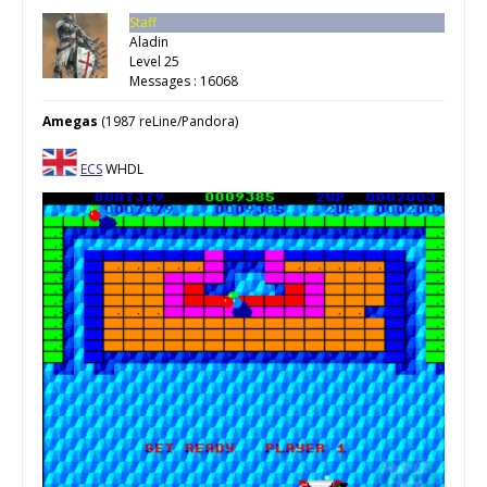
Staff
Aladin
Level 25
Messages : 16068
Amegas
(1987 reLine/Pandora)
ECS
WHDL