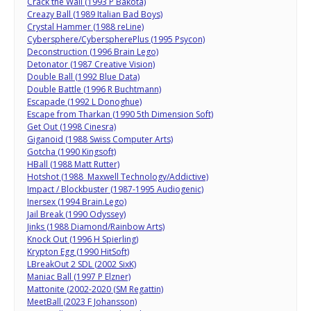
Crack the Wall (1993 P Bakota)
Creazy Ball (1989 Italian Bad Boys)
Crystal Hammer (1988 reLine)
Cybersphere/CyberspherePlus (1995 Psycon)
Deconstruction (1996 Brain Lego)
Detonator (1987 Creative Vision)
Double Ball (1992 Blue Data)
Double Battle (1996 R Buchtmann)
Escapade (1992 L Donoghue)
Escape from Tharkan (1990 5th Dimension Soft)
Get Out (1998 Cinesra)
Giganoid (1988 Swiss Computer Arts)
Gotcha (1990 Kingsoft)
HBall (1988 Matt Rutter)
Hotshot (1988 Maxwell Technology/Addictive)
Impact / Blockbuster (1987-1995 Audiogenic)
Inersex (1994 Brain.Lego)
Jail Break (1990 Odyssey)
Jinks (1988 Diamond/Rainbow Arts)
Knock Out (1996 H Spierling)
Krypton Egg (1990 HitSoft)
LBreakOut 2 SDL (2002 SixK)
Maniac Ball (1997 P Elzner)
Mattonite (2002-2020 (SM Regattin)
MeetBall (2023 F Johansson)