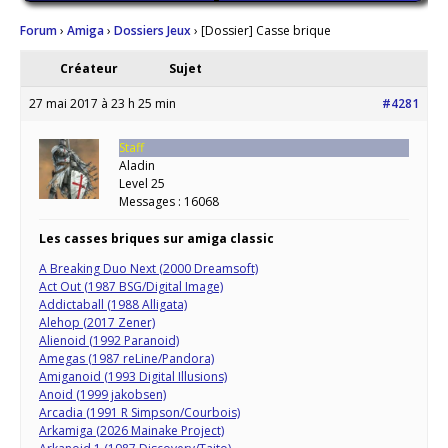
Forum
›
Amiga
›
Dossiers Jeux
›
[Dossier] Casse brique
Créateur
Sujet
27 mai 2017 à 23 h 25 min
#4281
Staff
Aladin
Level 25
Messages : 16068
Les casses briques sur amiga classic
A Breaking Duo Next (2000 Dreamsoft)
Act Out (1987 BSG/Digital Image)
Addictaball (1988 Alligata)
Alehop (2017 Zener)
Alienoid (1992 Paranoid)
Amegas (1987 reLine/Pandora)
Amiganoid (1993 Digital Illusions)
Anoid (1999 jakobsen)
Arcadia (1991 R Simpson/Courbois)
Arkamiga (2026 Mainake Project)