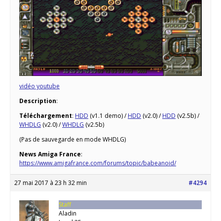
vidéo youtube
Description
:
Téléchargement
:
HDD
(v1.1 demo) /
HDD
(v2.0) /
HDD
(v2.5b) /
WHDLG
(v2.0) /
WHDLG
(v2.5b)
(Pas de sauvegarde en mode WHDLG)
News Amiga France
:
https://www.amigafrance.com/forums/topic/babeanoid/
27 mai 2017 à 23 h 32 min
#4294
Staff
Aladin