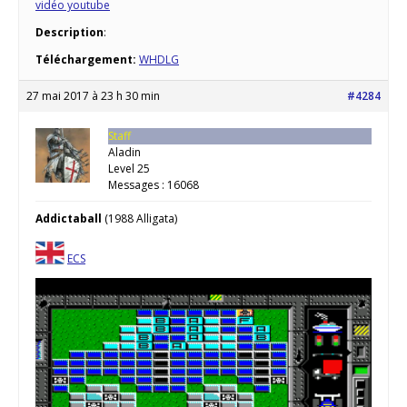
vidéo youtube
Description
:
Téléchargement:
WHDLG
27 mai 2017 à 23 h 30 min
#4284
Staff
Aladin
Level 25
Messages : 16068
Addictaball
(1988 Alligata)
ECS