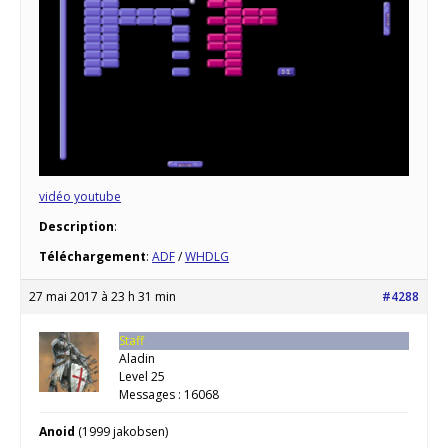
vidéo youtube
Description
:
Téléchargement
:
ADF
/
WHDLG
27 mai 2017 à 23 h 31 min
#4288
Staff
Aladin
Level 25
Messages : 16068
Anoid
(1999 jakobsen)