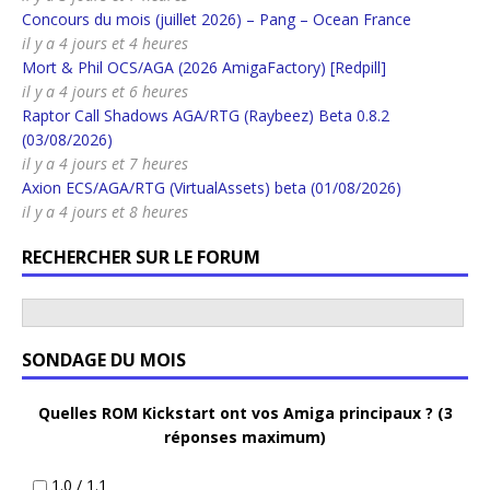
Concours du mois (juillet 2026) – Pang – Ocean France
il y a 4 jours et 4 heures
Mort & Phil OCS/AGA (2026 AmigaFactory) [Redpill]
il y a 4 jours et 6 heures
Raptor Call Shadows AGA/RTG (Raybeez) Beta 0.8.2
(03/08/2026)
il y a 4 jours et 7 heures
Axion ECS/AGA/RTG (VirtualAssets) beta (01/08/2026)
il y a 4 jours et 8 heures
RECHERCHER SUR LE FORUM
SONDAGE DU MOIS
Quelles ROM Kickstart ont vos Amiga principaux ? (3
réponses maximum)
1.0 / 1.1