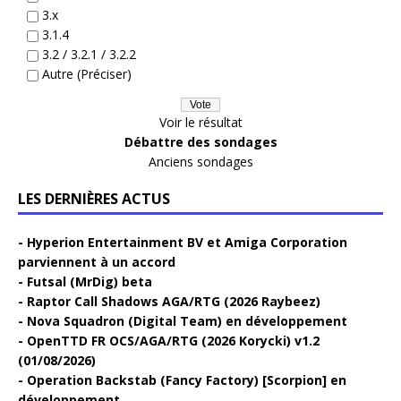
3.x
3.1.4
3.2 / 3.2.1 / 3.2.2
Autre (Préciser)
Voir le résultat
Débattre des sondages
Anciens sondages
LES DERNIÈRES ACTUS
Hyperion Entertainment BV et Amiga Corporation
parviennent à un accord
Futsal (MrDig) beta
Raptor Call Shadows AGA/RTG (2026 Raybeez)
Nova Squadron (Digital Team) en développement
OpenTTD FR OCS/AGA/RTG (2026 Korycki) v1.2
(01/08/2026)
Operation Backstab (Fancy Factory) [Scorpion] en
développement