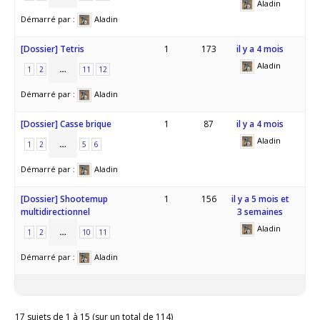
Aladin
Démarré par :
Aladin
[Dossier] Tetris
1
173
il y a 4 mois
Aladin
…
1
2
11
12
Démarré par :
Aladin
[Dossier] Casse brique
1
87
il y a 4 mois
Aladin
…
1
2
5
6
Démarré par :
Aladin
[Dossier] Shootemup
1
156
il y a 5 mois et
multidirectionnel
3 semaines
Aladin
…
1
2
10
11
Démarré par :
Aladin
17 sujets de 1 à 15 (sur un total de 114)