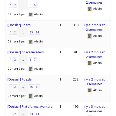
2 semaines
…
1
2
5
6
Aladin
Démarré par :
Aladin
[Dossier] Board
1
350
il y a 2 mois et
2 semaines
…
1
2
23
24
Aladin
Démarré par :
Aladin
[Dossier] Space Invaders
1
91
il y a 2 mois et
2 semaines
…
1
2
6
7
Aladin
Démarré par :
Aladin
[Dossier] Puzzle
1
252
il y a 2 mois et
3 semaines
…
1
2
16
17
Aladin
Démarré par :
Aladin
[Dossier] Plateforme aventure
1
196
il y a 3 mois et
4 semaines
…
1
2
13
14