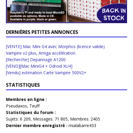
DERNIÈRES PETITES ANNONCES
[VENTE] Mac Mini G4 avec Morphos (licence valide)
Vampire v2 plus, Amiga accélération
[Recherche] Depannage A1200
[VEND][Mac MiniG4 + Odroid XU4]
[Vendu] estimation Carte Vampire 500V2+
STATISTIQUES
Membres en ligne :
Pseudaxos
,
Teuff
Statistiques du forum :
Sujets:
6 209,
Messages:
71 805,
Membres:
2405
Dernier membre enregistré :
mialabarre433