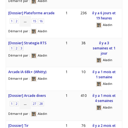
Démarré par :
Aladin
[Dossier] Plateforme arcade
1
236
il y a 6 jours et
19 heures
…
1
2
15
16
Aladin
Démarré par :
Aladin
[Dossier] Strategie RTS
1
38
il y a 3
semaines et 1
1
2
3
jour
Démarré par :
Aladin
Aladin
Arcade IA 68k+ (Whitty)
1
10
il y a 1 mois et
1 semaine
Démarré par :
Aladin
Aladin
[Dossier] Arcade divers
1
410
il y a 1 mois et
4 semaines
…
1
2
27
28
Aladin
Démarré par :
Aladin
[Dossier] Tir
1
76
il y a 2 mois et