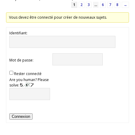
1
2
3
…
6
7
8
→
Vous devez être connecté pour créer de nouveaux sujets.
Identifiant:
Mot de passe:
Rester connecté
Are you human? Please
solve:
Connexion