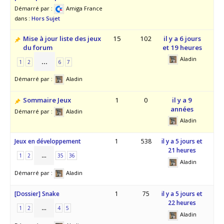
Démarré par :
Amiga France
dans :
Hors Sujet
Mise à jour liste des jeux
15
102
il y a 6 jours
du forum
et 19 heures
Aladin
…
1
2
6
7
Démarré par :
Aladin
Sommaire Jeux
1
0
il y a 9
années
Démarré par :
Aladin
Aladin
Jeux en développement
1
538
il y a 5 jours et
21 heures
…
1
2
35
36
Aladin
Démarré par :
Aladin
[Dossier] Snake
1
75
il y a 5 jours et
22 heures
…
1
2
4
5
Aladin