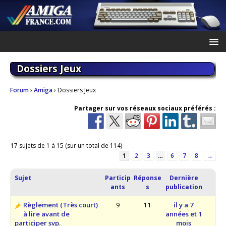
Dossiers Jeux
Forum
›
Amiga
›
Dossiers Jeux
Partager sur vos réseaux sociaux préférés :
17 sujets de 1 à 15 (sur un total de 114)
1
2
3
…
6
7
8
→
Sujet
Particip
Réponse
Dernière
ants
s
publication
Règlement (Très court)
9
11
il y a 7
à lire avant de
années et 1
participer svp.
mois