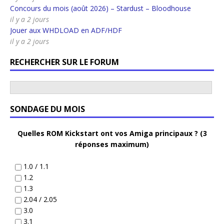
Concours du mois (août 2026) – Stardust – Bloodhouse
il y a 2 jours
Jouer aux WHDLOAD en ADF/HDF
il y a 2 jours
RECHERCHER SUR LE FORUM
SONDAGE DU MOIS
Quelles ROM Kickstart ont vos Amiga principaux ? (3
réponses maximum)
1.0 / 1.1
1.2
1.3
2.04 / 2.05
3.0
3.1