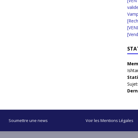
[VENT
valid
Vampi
[Rec
[VEN
[Vend
STA
Memb
Ishta
Stat
Sujet
Dern
Soumettre une news
Voir les Mentions Légales