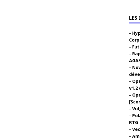
LES
Hyp
Corp
Fut
Rap
AGA/
Nov
déve
Ope
v1.2 
Ope
[Sco
Vul
Pol
RTG
Vec
Ami