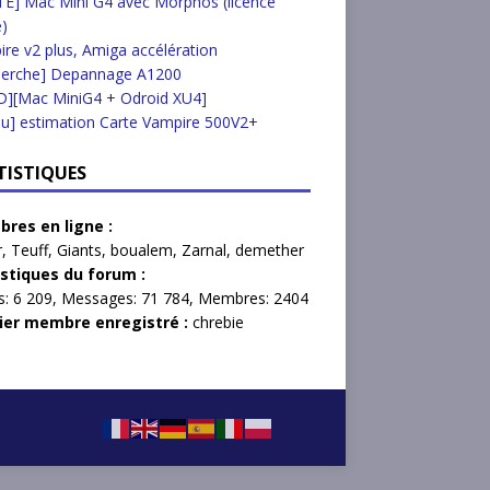
E] Mac Mini G4 avec Morphos (licence
e)
re v2 plus, Amiga accélération
herche] Depannage A1200
D][Mac MiniG4 + Odroid XU4]
u] estimation Carte Vampire 500V2+
TISTIQUES
res en ligne :
r
,
Teuff
,
Giants
,
boualem
,
Zarnal
,
demether
istiques du forum :
s:
6 209,
Messages:
71 784,
Membres:
2404
ier membre enregistré :
chrebie