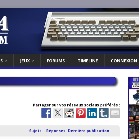
ES
JEUX
FORUMS
TIMELINE
CONNEXION
Partager sur vos réseaux sociaux préférés :
Sujets
Réponses
Dernière publication