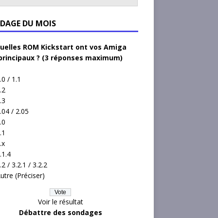
DAGE DU MOIS
uelles ROM Kickstart ont vos Amiga
principaux ? (3 réponses maximum)
.0 / 1.1
.2
.3
.04 / 2.05
.0
.1
.x
.1.4
.2 / 3.2.1 / 3.2.2
utre (Préciser)
Voir le résultat
Débattre des sondages