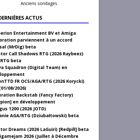
Anciens sondages
 DERNIÈRES ACTUS
erion Entertainment BV et Amiga
oration parviennent à un accord
sal (MrDig) beta
tor Call Shadows RTG (2026 Raybeez)
RTG beta
a Squadron (Digital Team) en
loppement
nTTD FR OCS/AGA/RTG (2026 Korycki)
(01/08/2026)
ration Backstab (Fancy Factory)
rpion] en développement
gus 1200 (2026 JOTD)
anie AGA/RTG (Dziubałtowski) beta
tor Dreams (2026 LaGuiri) [Redpill] beta
gamejam 2026 (Juillet à Décembre