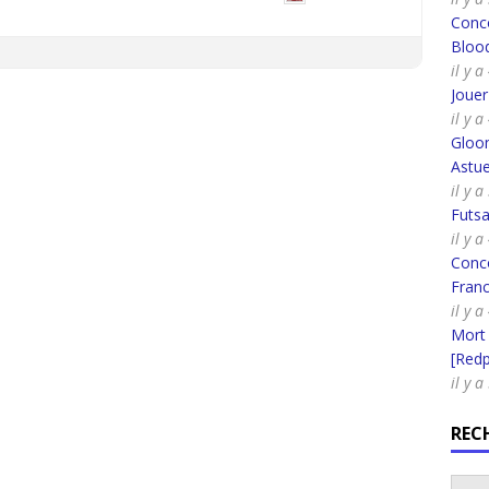
Conco
Bloo
il y 
Joue
il y 
Gloo
Astue
il y a
Futsa
il y a
Conco
Fran
il y 
Mort
[Redpi
il y a
REC