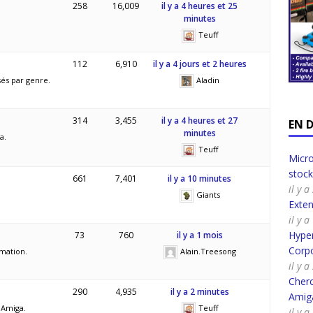
258
16,009
il y a 4 heures et 25
minutes
Teuff
112
6,910
il y a 4 jours et 2 heures
sés par genre.
Aladin
314
3,455
il y a 4 heures et 27
EN 
minutes
a.
Teuff
Micro
stoc
661
7,401
il y a 10 minutes
il y 
Giants
Exte
il y 
Hyper
73
760
il y a 1 mois
Corpo
mmation.
Alain.Treesong
il y 
Cherc
290
4,935
il y a 2 minutes
Amig
 Amiga.
Teuff
il y 