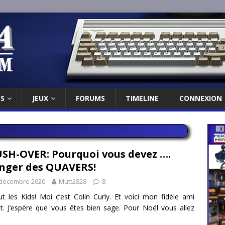
ES
JEUX
FORUMS
TIMELINE
CONNEXION
SH-OVER: Pourquoi vous devez ….
ger des QUAVERS!
 décembre 2020
Mutt2828
8
ut les Kids! Moi c’est Colin Curly. Et voici mon fidèle ami
nt. J’espère que vous êtes bien sage. Pour Noël vous allez