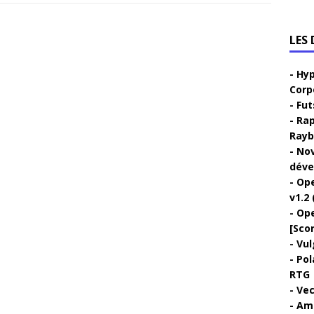
LES
Hyp
Corp
Fut
Rap
Rayb
Nov
déve
Ope
v1.2 
Ope
[Sco
Vul
Pol
RTG
Vec
Ami