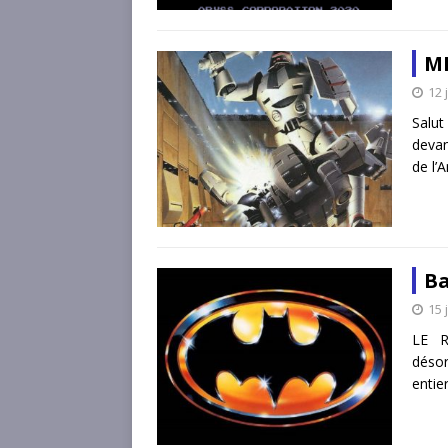
ME
12 
Salut
devan
de l’
Ba
15 
LE R
déso
entie