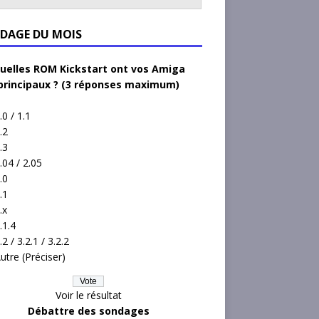
DAGE DU MOIS
uelles ROM Kickstart ont vos Amiga
principaux ? (3 réponses maximum)
.0 / 1.1
.2
.3
.04 / 2.05
.0
.1
.x
.1.4
.2 / 3.2.1 / 3.2.2
utre (Préciser)
Voir le résultat
Débattre des sondages