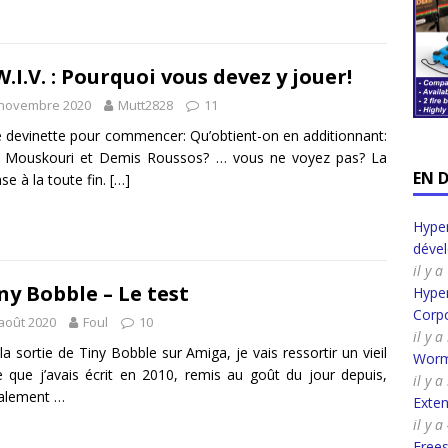
W.I.V. : Pourquoi vous devez y jouer!
 novembre 2020
Mutt2828
11
e devinette pour commencer: Qu’obtient-on en additionnant:
 Mouskouri et Demis Roussos? … vous ne voyez pas? La
EN 
se à la toute fin.
[…]
Hyper
déve
il y 
ny Bobble – Le test
Hyper
Corpo
août 2020
Foul
10
il y 
la sortie de Tiny Bobble sur Amiga, je vais ressortir un vieil
Worm
le que j’avais écrit en 2010, remis au goût du jour depuis,
il y 
ialement …
Exte
il y 
Frees