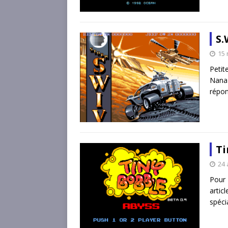
S.
15
Petit
Nana
répon
Ti
24 
Pour 
artic
spéc