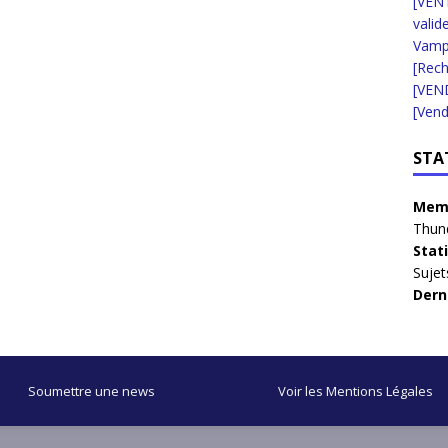
[VENT
valid
Vampi
[Rec
[VEN
[Vend
STA
Memb
Thun
Stat
Sujet
Dern
Soumettre une news
Voir les Mentions Légales