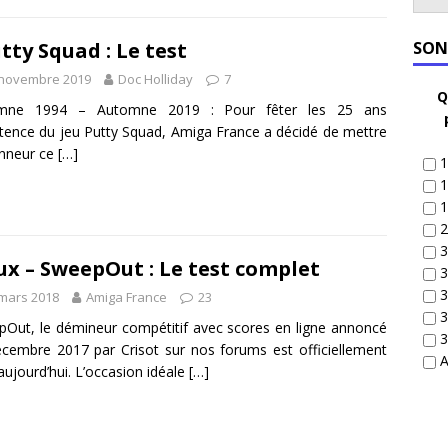
tty Squad : Le test
SON
 novembre 2019
Doc Holliday
7
Q
mne 1994 – Automne 2019 : Pour fêter les 25 ans
stence du jeu Putty Squad, Amiga France a décidé de mettre
onneur ce
[…]
1
1
1
2
3
ux – SweepOut : Le test complet
3
3
mars 2018
Amiga France
23
3
Out, le démineur compétitif avec scores en ligne annoncé
3
écembre 2017 par Crisot sur nos forums est officiellement
A
 aujourd’hui. L’occasion idéale
[…]