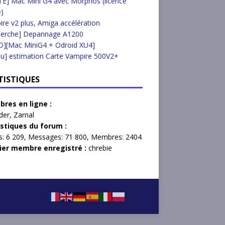
E] Mac Mini G4 avec Morphos (licence
e)
re v2 plus, Amiga accélération
herche] Depannage A1200
D][Mac MiniG4 + Odroid XU4]
u] estimation Carte Vampire 500V2+
TISTIQUES
res en ligne :
der
,
Zarnal
istiques du forum :
s:
6 209,
Messages:
71 800,
Membres:
2404
ier membre enregistré :
chrebie