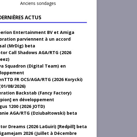
Anciens sondages
 DERNIÈRES ACTUS
erion Entertainment BV et Amiga
oration parviennent à un accord
sal (MrDig) beta
tor Call Shadows AGA/RTG (2026
eez)
a Squadron (Digital Team) en
loppement
nTTD FR OCS/AGA/RTG (2026 Korycki)
(01/08/2026)
ration Backstab (Fancy Factory)
rpion] en développement
gus 1200 (2026 JOTD)
anie AGA/RTG (Dziubałtowski) beta
tor Dreams (2026 LaGuiri) [Redpill] beta
gamejam 2026 (Juillet à Décembre