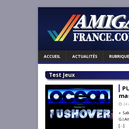
ACCUEIL
ACTUALITÉS
RUBRIQU
Test Jeux
PU
man
24
« Sal
G.I.A
[…]