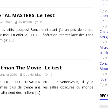
(06/0
il y 
TAL MASTERS: Le Test
Loony
(05/0
juin 2020
Mutt2828
12
il y a
 les p’tits poulpes! Bon, maintenant j’ai un peu de temps
Cherc
t moi. En effet la F.I.F.A. (Fédération Interstellaire des Fans
Amig
Amiga)
[…]
il y 
Micro
stoc
il y a
Conco
tman The Movie : Le test
Bloo
il y a
janvier 2020
Doc Holliday
10
Joue
ETOUR DU CHEVALIER NOIR Souvenez-vous, il y a
il y a
rmais plus de trente ans, les salles obscures du monde
r attiraient des millions
[…]
REC