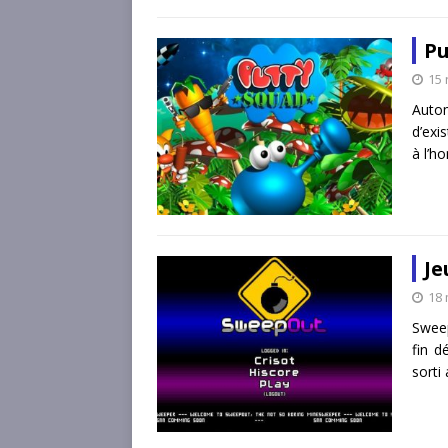
Pu
15
Auto
d’exi
à l’h
Je
18 
Sweep
fin d
sorti