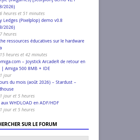
8/2026)
a 6 heures et 51 minutes
 Ledges (Pixelplop) demo v0.8
8/2026)
 7 heures
he ressources éducatives sur le hardware
a
a 15 heures et 42 minutes
miga.com – Joystick ArcadeR de retour en
k | Amiga 500 8MB + IDE
 1 jour
urs du mois (août 2026) – Stardust –
dhouse
 1 jour et 5 heures
r aux WHDLOAD en ADF/HDF
 1 jour et 5 heures
HERCHER SUR LE FORUM