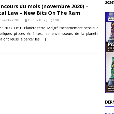
2026
ncours du mois (novembre 2020) –
al Law – New Bits On The Ram
novembre 2020
Doc Holliday
98
 : 2037. Lieu : Planète terre. Malgré l’acharnement héroïque
elques pilotes émérites, les envahisseurs de la planète
a ont réussi à percer les
[…]
DER