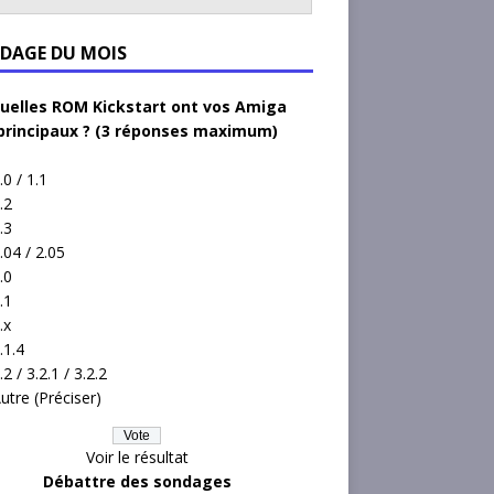
DAGE DU MOIS
uelles ROM Kickstart ont vos Amiga
principaux ? (3 réponses maximum)
.0 / 1.1
.2
.3
.04 / 2.05
.0
.1
.x
.1.4
.2 / 3.2.1 / 3.2.2
utre (Préciser)
Voir le résultat
Débattre des sondages