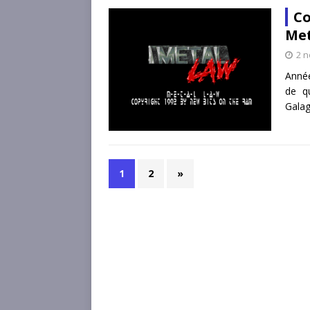
Co
Met
2 
Année
de qu
Galag
1
2
»