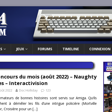
ES
JEUX
FORUMS
TIMELINE
CONNEXION
ncours du mois (août 2022) – Naughty
s – Interactivision
oût 2022
Doc Holliday
123
mateurs de bonnes histoires sont servis sur Amiga. Qu’ils
hent à démêler les fils d’une intrigue policière (Mortville
, Croisière pour un
[…]