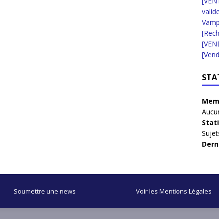
[VENT
valid
Vampi
[Rec
[VEN
[Vend
STA
Memb
Aucun
Stat
Sujet
Dern
Soumettre une news
Voir les Mentions Légales