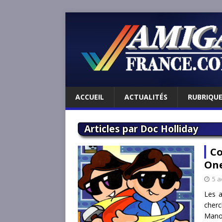
ACCUEIL
ACTUALITÉS
RUBRIQU
Articles par
Doc Holliday
Co
One
5 a
Les a
cherc
Manor