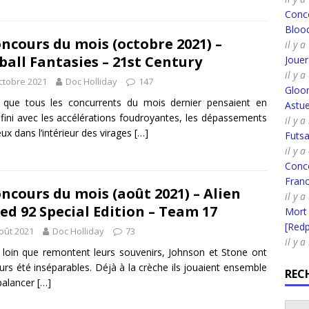
Conco
Bloo
ncours du mois (octobre 2021) –
il y 
ball Fantasies – 21st Century
Joue
il y 
ctobre 2021
Doc Holliday
147
Gloo
 que tous les concurrents du mois dernier pensaient en
Astue
 fini avec les accélérations foudroyantes, les dépassements
il y 
leux dans l’intérieur des virages
[…]
Futsa
il y 
Conco
Fran
ncours du mois (août 2021) – Alien
il y 
ed 92 Special Edition – Team 17
Mort
[Redpi
oût 2021
Doc Holliday
73
il y 
 loin que remontent leurs souvenirs, Johnson et Stone ont
urs été inséparables. Déjà à la crèche ils jouaient ensemble
REC
balancer
[…]