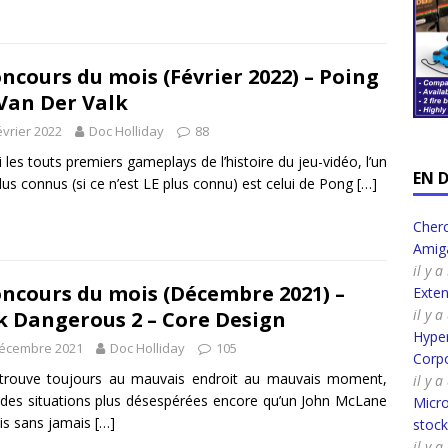
ncours du mois (Février 2022) – Poing
 Van Der Valk
évrier 2022
Doc Holliday
88
 les touts premiers gameplays de l’histoire du jeu-vidéo, l’un
EN 
lus connus (si ce n’est LE plus connu) est celui de Pong
[…]
Cherc
Amig
il y 
ncours du mois (Décembre 2021) –
Exte
il y 
k Dangerous 2 – Core Design
Hyper
décembre 2021
Doc Holliday
105
Corpo
 trouve toujours au mauvais endroit au mauvais moment,
il y 
des situations plus désespérées encore qu’un John McLane
Micro
is sans jamais
[…]
stoc
il y 