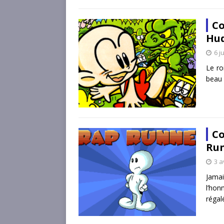
Co
Hud
6 j
Le ro
beau 
Co
Run
3 a
Jama
l’hon
réga