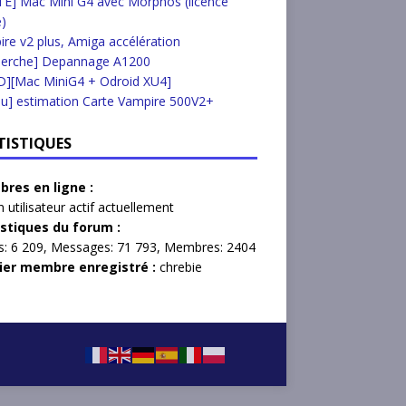
E] Mac Mini G4 avec Morphos (licence
e)
re v2 plus, Amiga accélération
herche] Depannage A1200
D][Mac MiniG4 + Odroid XU4]
u] estimation Carte Vampire 500V2+
TISTIQUES
res en ligne :
 utilisateur actif actuellement
istiques du forum :
s:
6 209,
Messages:
71 793,
Membres:
2404
ier membre enregistré :
chrebie