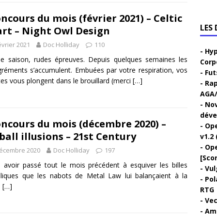
ncours du mois (février 2021) – Celtic
LES
rt – Night Owl Design
évrier 2021
Doc Holliday
110
Hyp
e saison, rudes épreuves. Depuis quelques semaines les
Corp
réments s’accumulent. Embuées par votre respiration, vos
Fut
tes vous plongent dans le brouillard (merci
[…]
Rap
AGA/
Nov
déve
ncours du mois (décembre 2020) –
Ope
ball illusions – 21st Century
v1.2 
Ope
décembre 2020
Doc Holliday
197
[Sco
 avoir passé tout le mois précédent à esquiver les billes
Vul
liques que les nabots de Metal Law lui balançaient à la
Pol
e
[…]
RTG
Vec
Ami