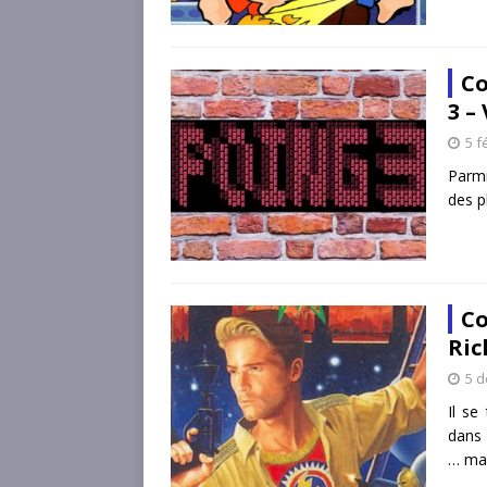
Co
3 –
5 f
Parmi
des p
Co
Ric
5 
Il se
dans 
… ma