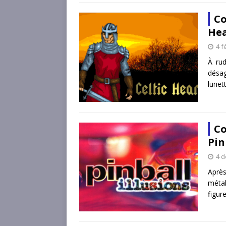
Co
Hea
4 f
À rud
désag
lunet
Co
Pin
4 
Après
métal
figur