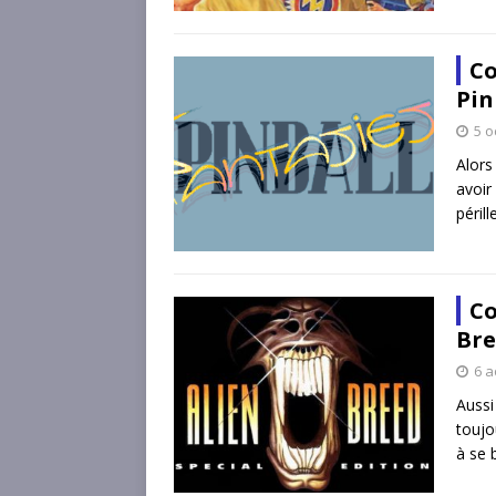
Co
Pin
5 o
Alors
avoir
péril
Co
Bre
6 a
Aussi
toujo
à se 