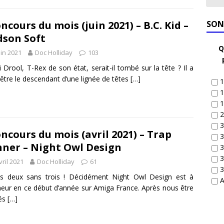
ncours du mois (juin 2021) – B.C. Kid –
SON
son Soft
Q
uin 2021
Doc Holliday
103
i Drool, T-Rex de son état, serait-il tombé sur la tête ? Il a
être le descendant d’une lignée de têtes
[…]
1
1
1
2
3
ncours du mois (avril 2021) – Trap
3
ner – Night Owl Design
3
3
vril 2021
Doc Holliday
61
3
is deux sans trois ! Décidément Night Owl Design est à
A
neur en ce début d’année sur Amiga France. Après nous être
lés
[…]