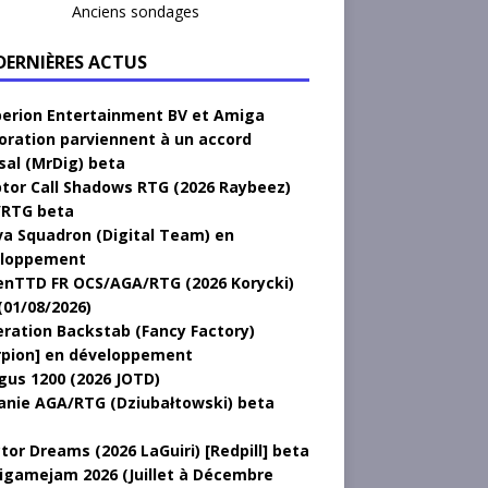
Anciens sondages
 DERNIÈRES ACTUS
erion Entertainment BV et Amiga
oration parviennent à un accord
sal (MrDig) beta
tor Call Shadows RTG (2026 Raybeez)
RTG beta
a Squadron (Digital Team) en
loppement
nTTD FR OCS/AGA/RTG (2026 Korycki)
(01/08/2026)
ration Backstab (Fancy Factory)
rpion] en développement
gus 1200 (2026 JOTD)
anie AGA/RTG (Dziubałtowski) beta
tor Dreams (2026 LaGuiri) [Redpill] beta
gamejam 2026 (Juillet à Décembre