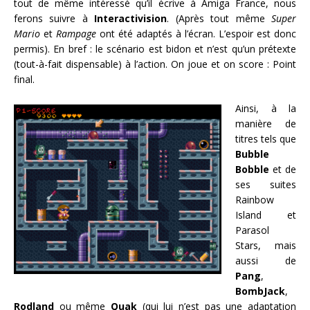
tout de même intéressé qu’il écrive à Amiga France, nous
ferons suivre à
Interactivision
. (Après tout même
Super
Mario
et
Rampage
ont été adaptés à l’écran. L’espoir est donc
permis). En bref : le scénario est bidon et n’est qu’un prétexte
(tout-à-fait dispensable) à l’action. On joue et on score : Point
final.
Ainsi, à la
manière de
titres tels que
Bubble
Bobble
et de
ses suites
Rainbow
Island et
Parasol
Stars, mais
aussi de
Pang
,
BombJack
,
Rodland
ou même
Quak
(qui lui n’est pas une adaptation