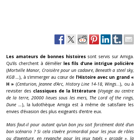
Les amateurs de bonnes histoires
sont servis sur Amiga.
Qu’ils cherchent à démêler
les fils d’une intrigue policière
(
Mortville Manor
, Croisière pour un cadavre,
Beneath a steel sky,
KGB
…
), à s’immerger au cœur de
l’Histoire avec un grand «
H »
(
Centurion, Jeanne d’Arc, History Line 14-18, Wings
…), ou à
revisiter des
classiques de la littérature
(
Voyage au centre
de la terre,
20000 lieues sous les mers,
The Lord of the rings,
Dune …
), la ludothèque Amiga est à même de satisfaire les
envies d’évasion des plus exigeants d’entre eux.
Mais faut-il pour autant qu’un bon jeu soit forcément doté d’un
bon scénario ? Si cela s’avère primordial pour les jeux de rôles
ou d’aventure, en revanche pour les jeux typés « arcade », la