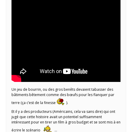
Un jeu de bourrin, ou des gros benêts devaient tabasser des
bâtiments bêtement comme des bœufs pour les flanquer par
terre (ça c’est de la finesse
).
Et il y a des producteurs (Américains, cela va sans dire) qui ont
jugé que cette histoire avait un potentiel suffisamment
intéressant pour en tirer un film à gros budget et se sont mis à en
écrire le scénario
…