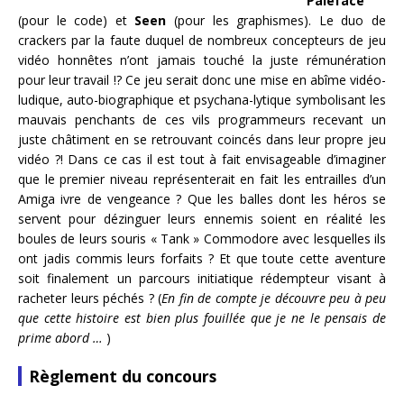
Paleface
(pour le code) et
Seen
(pour les graphismes). Le duo de
crackers par la faute duquel de nombreux concepteurs de jeu
vidéo honnêtes n’ont jamais touché la juste rémunération
pour leur travail !? Ce jeu serait donc une mise en abîme vidéo-
ludique, auto-biographique et psychana-lytique symbolisant les
mauvais penchants de ces vils programmeurs recevant un
juste châtiment en se retrouvant coincés dans leur propre jeu
vidéo ?! Dans ce cas il est tout à fait envisageable d’imaginer
que le premier niveau représenterait en fait les entrailles d’un
Amiga ivre de vengeance ? Que les balles dont les héros se
servent pour dézinguer leurs ennemis soient en réalité les
boules de leurs souris « Tank » Commodore avec lesquelles ils
ont jadis commis leurs forfaits ? Et que toute cette aventure
soit finalement un parcours initiatique rédempteur visant à
racheter leurs péchés ? (
En fin de compte je découvre peu à peu
que cette histoire est bien plus fouillée que je ne le pensais de
prime abord …
)
Règlement du concours