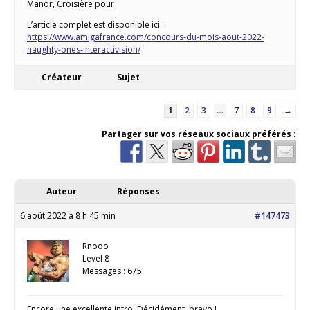
Manor, Croisière pour
L’article complet est disponible ici :
https://www.amigafrance.com/concours-du-mois-aout-2022-
naughty-ones-interactivision/
Créateur
Sujet
1
2
3
…
7
8
9
→
Partager sur vos réseaux sociaux préférés :
Auteur
Réponses
6 août 2022 à 8 h 45 min
#147473
Rnooo
Level 8
Messages : 675
Encore une excellente intro. Décidément, bravo !