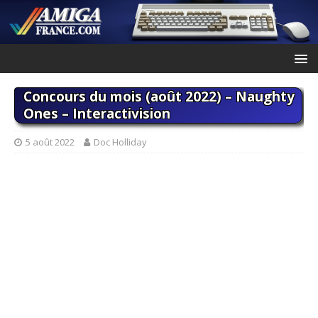
Concours du mois (août 2022) – Naughty
Ones – Interactivision
5 août 2022
Doc Holliday