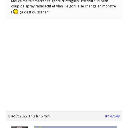
Moi ça me fait marrer ce genre d’intrigues : Pscchiit : un petit
coup de spray radioactif et Vlan : le gorille se change en monstre
!
ça c’est du scénar’ !
8 août 2022 à 13 h 15 min
#147548