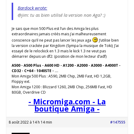
Bardock wrote:
@jim: tu as bien utilisé la version non Aga? :)
Je sais que mon 500 Plus est l’un des Amiga les plus
extraordinaires jamais créés mais j’ai malheureusement
conscience qu’il ne peut pas lancer les jeux aga
J’utilise bien
la version crackée par Kingdom (Sympa la musique de Toki); J’ai
essayé de le relockick en 1.3 mais le kick 1.3 ne veut pas
démarrer depuis un df2: (position de mon lecteur d’adf)
A500 - A500 Plus - A600 HD - A1200 - A2000 - A3000 - A4000T -
CD32 - C=64 - 1040STE - ...
Mon Amiga 500 Plus : A590, 2MB Chip, 2MB Fast, HD 1,2GB,
Floppy ext.
Mon Amiga 1200 : Blizzard 1260, 2MB Chip, 256MB Fast, HD
80GB, Overdrive CD
- Micromiga.com - La
boutique Amiga -
8 août 2022 à 14 h 14 min
#147555