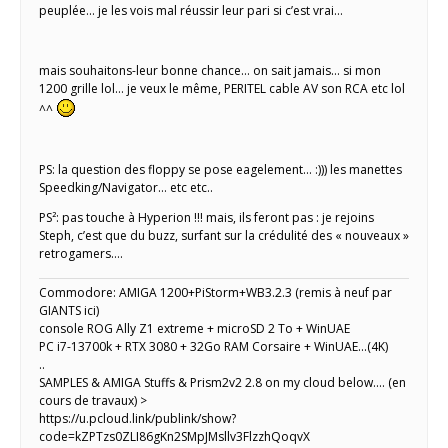
peuplée… je les vois mal réussir leur pari si c’est vrai…
mais souhaitons-leur bonne chance… on sait jamais… si mon
1200 grille lol… je veux le même, PERITEL cable AV son RCA etc lol
^^
PS: la question des floppy se pose eagelement… :))) les manettes
Speedking/Navigator… etc etc..
PS²: pas touche à Hyperion !!! mais, ils feront pas : je rejoins
Steph, c’est que du buzz, surfant sur la crédulité des « nouveaux »
retrogamers….
Commodore: AMIGA 1200+PiStorm+WB3.2.3 (remis à neuf par
GIANTS ici)
console ROG Ally Z1 extreme + microSD 2 To + WinUAE
PC i7-13700k + RTX 3080 + 32Go RAM Corsaire + WinUAE...(4K)
..
SAMPLES & AMIGA Stuffs & Prism2v2 2.8 on my cloud below.... (en
cours de travaux) >
https://u.pcloud.link/publink/show?
code=kZPTzs0ZLI86gKn2SMpJMsllv3FlzzhQoqvX