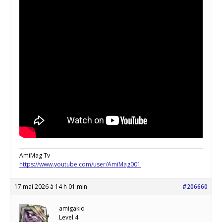
AmiMag Tv
https://www.youtube.com/user/AmiMag001
17 mai 2026 à 14 h 01 min
#206660
amigakid
Level 4