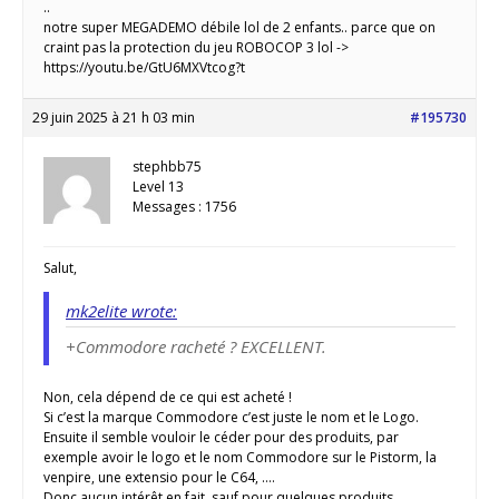
..
notre super MEGADEMO débile lol de 2 enfants.. parce que on
craint pas la protection du jeu ROBOCOP 3 lol ->
https://youtu.be/GtU6MXVtcog?t
29 juin 2025 à 21 h 03 min
#195730
stephbb75
Level 13
Messages : 1756
Salut,
mk2elite wrote:
+Commodore racheté ? EXCELLENT.
Non, cela dépend de ce qui est acheté !
Si c’est la marque Commodore c’est juste le nom et le Logo.
Ensuite il semble vouloir le céder pour des produits, par
exemple avoir le logo et le nom Commodore sur le Pistorm, la
venpire, une extensio pour le C64, ….
Donc aucun intérêt en fait, sauf pour quelques produits