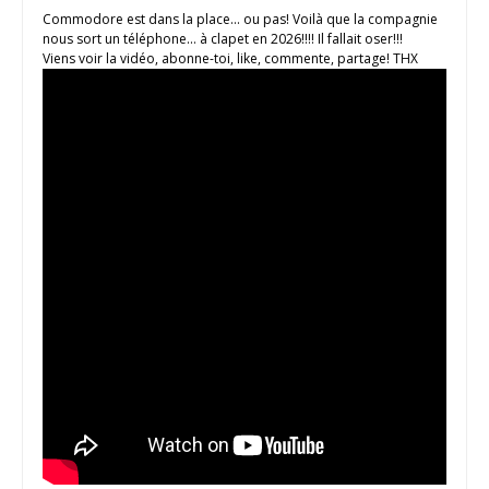
Commodore est dans la place… ou pas! Voilà que la compagnie
nous sort un téléphone… à clapet en 2026!!!! Il fallait oser!!!
Viens voir la vidéo, abonne-toi, like, commente, partage! THX