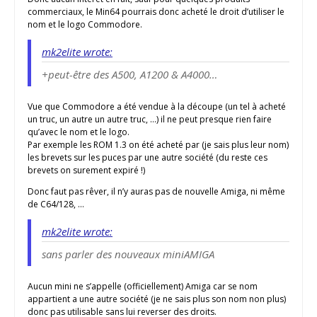
commerciaux, le Min64 pourrais donc acheté le droit d’utiliser le
nom et le logo Commodore.
mk2elite wrote:
+peut-être des A500, A1200 & A4000…
Vue que Commodore a été vendue à la découpe (un tel à acheté
un truc, un autre un autre truc, …) il ne peut presque rien faire
qu’avec le nom et le logo.
Par exemple les ROM 1.3 on été acheté par (je sais plus leur nom)
les brevets sur les puces par une autre société (du reste ces
brevets on surement expiré !)
Donc faut pas rêver, il n’y auras pas de nouvelle Amiga, ni même
de C64/128, …
mk2elite wrote:
sans parler des nouveaux miniAMIGA
Aucun mini ne s’appelle (officiellement) Amiga car se nom
appartient a une autre société (je ne sais plus son nom non plus)
donc pas utilisable sans lui reverser des droits.