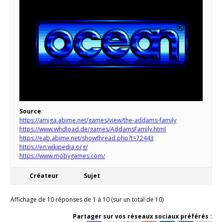
Source
:
https://amiga.abime.net/games/view/the-addams-family
https://www.whdload.de/games/AddamsFamily.html
https://eab.abime.net/showthread.php?t=72443
https://en.wikipedia.org/
https://www.mobygames.com/
Créateur
Sujet
Affichage de 10 réponses de 1 à 10 (sur un total de 10)
Partager sur vos réseaux sociaux préférés :