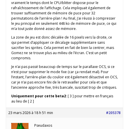
vraiment le temps dont le CPU/blitter dispose pour le
rafraîchissement de l’affichage. Cela impliquait également de
trouver suffisamment de mémoire de puce pour 32
permutations de l’arrière-plan ! Au final, j’ai réussi à compresser
le jeu principal en seulement 448 ko de mémoire de puce, ce qui
m’a tout juste donné assez de mémoire.
La zone de jeu est donc décalée de 16 pixels vers la droite, ce
qui permet d’appliquer ce décalage supplémentaire sans
sacrifier les sprites. Cela permet en fait de bien la centrer, mais
Gomez ne se trouve plus au milieu de l’écran. C’est un petit
compromis.
Je n’ai pas passé beaucoup de temps sur le parallaxe OCS, si ce
n’est pour supprimer le mode fixe (car ça rendait mal). Pour
l’instant, l’arrière-plan du couloir est également désactivé en OCS,
car je n’ai pas encore fini de le retravailler pour cela et que
l’ancienne approche fixe, très bancale, suscitait trop de critiques.
Uniquement pour cette beta2
: [ 3 ] pour mettre en français
au lieu de [ 2 ]
23 mars 2026 à 18 h 51 min
#205378
Pseudaxos