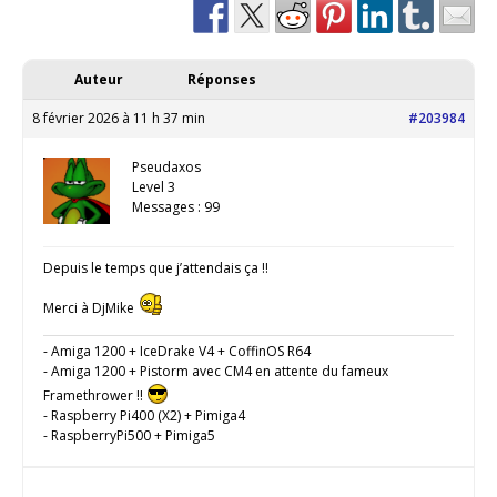
Auteur
Réponses
8 février 2026 à 11 h 37 min
#203984
Pseudaxos
Level 3
Messages : 99
Depuis le temps que j’attendais ça !!
Merci à DjMike
- Amiga 1200 + IceDrake V4 + CoffinOS R64
- Amiga 1200 + Pistorm avec CM4 en attente du fameux
Framethrower !!
- Raspberry Pi400 (X2) + Pimiga4
- RaspberryPi500 + Pimiga5