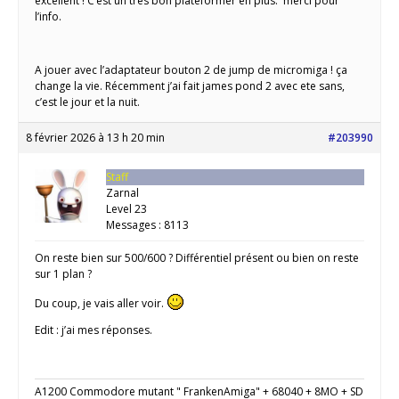
excellent ! C’est un trés bon plateformer en plus. merci pour
l’info.
A jouer avec l’adaptateur bouton 2 de jump de micromiga ! ça
change la vie. Récemment j’ai fait james pond 2 avec ete sans,
c’est le jour et la nuit.
8 février 2026 à 13 h 20 min
#203990
Staff
Zarnal
Level 23
Messages : 8113
On reste bien sur 500/600 ? Différentiel présent ou bien on reste
sur 1 plan ?
Du coup, je vais aller voir.
Edit : j’ai mes réponses.
A1200 Commodore mutant " FrankenAmiga" + 68040 + 8MO + SD