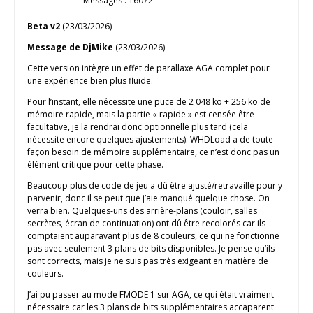
Messages : 16072
Beta v2
(23/03/2026)
Message de DjMike
(23/03/2026)
Cette version intègre un effet de parallaxe AGA complet pour
une expérience bien plus fluide.
Pour l’instant, elle nécessite une puce de 2 048 ko + 256 ko de
mémoire rapide, mais la partie « rapide » est censée être
facultative, je la rendrai donc optionnelle plus tard (cela
nécessite encore quelques ajustements). WHDLoad a de toute
façon besoin de mémoire supplémentaire, ce n’est donc pas un
élément critique pour cette phase.
Beaucoup plus de code de jeu a dû être ajusté/retravaillé pour y
parvenir, donc il se peut que j’aie manqué quelque chose. On
verra bien. Quelques-uns des arrière-plans (couloir, salles
secrètes, écran de continuation) ont dû être recolorés car ils
comptaient auparavant plus de 8 couleurs, ce qui ne fonctionne
pas avec seulement 3 plans de bits disponibles. Je pense qu’ils
sont corrects, mais je ne suis pas très exigeant en matière de
couleurs.
J’ai pu passer au mode FMODE 1 sur AGA, ce qui était vraiment
nécessaire car les 3 plans de bits supplémentaires accaparent