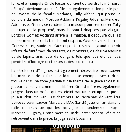
faire, elle manipule Oncle Fester, qui vient de perdre la mémoire,
afin qu’il devienne son allié. Elle est également aidée par le juge
et l’avocat de la famille Addams, Tully Alford, qui prend le
contrôle du manoir. Morticia Addams, Pugsley Addams, Mercredi
Addams et Granny se rendent à la maison pour rencontrer Tully
au sujet de la propriété, mais ils sont kidnappés par Abigail.
Lorsque Gomez Addams arrive à la maison, il découvre que les
autres membres de la famille ont disparu. Pour sauver sa famille,
Gomez court, saute et s’accroupit à travers le grand manoir
infesté de fantômes, de mutants, de monstres, de chauves-souris
et de lapins, ainsi que de dangers tels que des étoiles, des
pendules d’horloge oscillantes et des lacs de feu.
La résolution d’énigmes est également nécessaire pour sauver
les membres de la famille Addams. Par exemple, Mercredi se
trouve dans une zone glaciale sur le thème de la glace et c’est au
joueur de trouver comment la libérer. Grand-mère est également
piégée dans un poêle qui est éteint par un interrupteur que le
joueur doit trouver. Les chambres souterraines doivent être
activées pour sauver Morticia ; MAX (Lurch) joue un air dans la
salle de musique qui les active, mais seulement lorsque
Mercredi, Pugsley, Grand-mère et Oncle Fester sont sauvés et se
retrouvent dans la pièce. Le juge est le boss final.