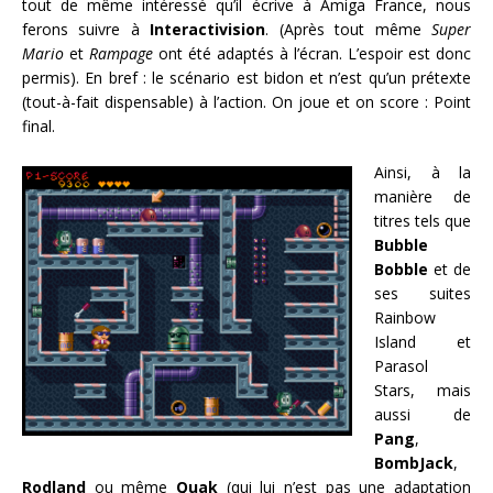
tout de même intéressé qu’il écrive à Amiga France, nous
ferons suivre à
Interactivision
. (Après tout même
Super
Mario
et
Rampage
ont été adaptés à l’écran. L’espoir est donc
permis). En bref : le scénario est bidon et n’est qu’un prétexte
(tout-à-fait dispensable) à l’action. On joue et on score : Point
final.
Ainsi, à la
manière de
titres tels que
Bubble
Bobble
et de
ses suites
Rainbow
Island et
Parasol
Stars, mais
aussi de
Pang
,
BombJack
,
Rodland
ou même
Quak
(qui lui n’est pas une adaptation