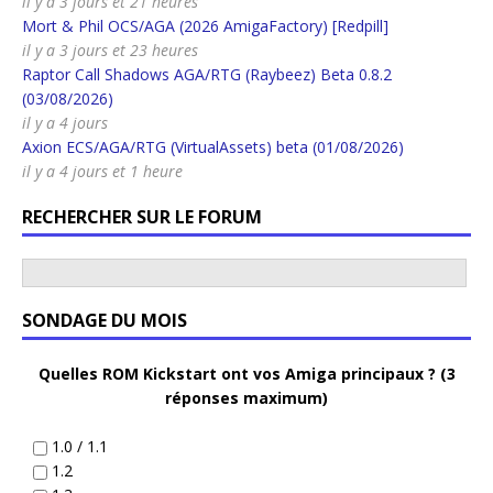
il y a 3 jours et 21 heures
Mort & Phil OCS/AGA (2026 AmigaFactory) [Redpill]
il y a 3 jours et 23 heures
Raptor Call Shadows AGA/RTG (Raybeez) Beta 0.8.2
(03/08/2026)
il y a 4 jours
Axion ECS/AGA/RTG (VirtualAssets) beta (01/08/2026)
il y a 4 jours et 1 heure
RECHERCHER SUR LE FORUM
SONDAGE DU MOIS
Quelles ROM Kickstart ont vos Amiga principaux ? (3
réponses maximum)
1.0 / 1.1
1.2