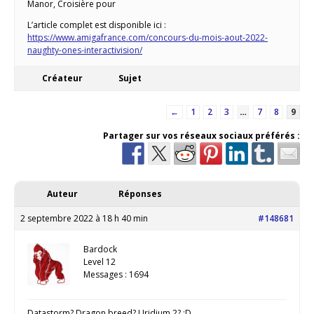
Manor, Croisière pour
L’article complet est disponible ici :
https://www.amigafrance.com/concours-du-mois-aout-2022-
naughty-ones-interactivision/
Créateur
Sujet
←
1
2
3
…
7
8
9
Partager sur vos réseaux sociaux préférés :
Auteur
Réponses
2 septembre 2022 à 18 h 40 min
#148681
Bardock
Level 12
Messages : 1694
Datastorm? Dragon breed? Uridium 2? :D