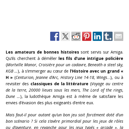
Les amateurs de bonnes histoires
sont servis sur Amiga.
Qu’ils cherchent à démêler
les fils d’une intrigue policière
(
Mortville Manor
, Croisière pour un cadavre,
Beneath a steel sky,
KGB
…
), à s’immerger au cœur de
l’Histoire avec un grand «
H »
(
Centurion, Jeanne d’Arc, History Line 14-18, Wings
…), ou à
revisiter des
classiques de la littérature
(
Voyage au centre
de la terre,
20000 lieues sous les mers,
The Lord of the rings,
Dune …
), la ludothèque Amiga est à même de satisfaire les
envies d’évasion des plus exigeants d’entre eux.
Mais faut-il pour autant qu’un bon jeu soit forcément doté d’un
bon scénario ? Si cela s’avère primordial pour les jeux de rôles
ou d’aventure, en revanche pour les jeux typés « arcade », la