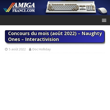
Concours du mois (août 2022) – Naughty
Ones – Interactivision
5 août 2022
Doc Holliday