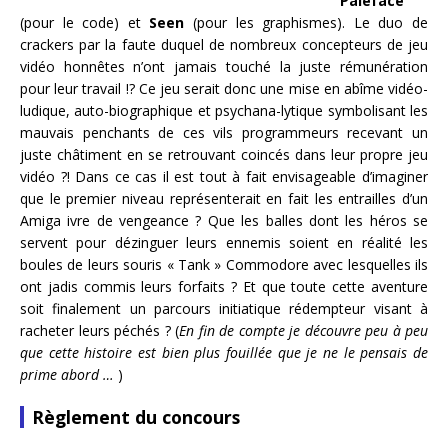
Paleface
(pour le code) et
Seen
(pour les graphismes). Le duo de
crackers par la faute duquel de nombreux concepteurs de jeu
vidéo honnêtes n’ont jamais touché la juste rémunération
pour leur travail !? Ce jeu serait donc une mise en abîme vidéo-
ludique, auto-biographique et psychana-lytique symbolisant les
mauvais penchants de ces vils programmeurs recevant un
juste châtiment en se retrouvant coincés dans leur propre jeu
vidéo ?! Dans ce cas il est tout à fait envisageable d’imaginer
que le premier niveau représenterait en fait les entrailles d’un
Amiga ivre de vengeance ? Que les balles dont les héros se
servent pour dézinguer leurs ennemis soient en réalité les
boules de leurs souris « Tank » Commodore avec lesquelles ils
ont jadis commis leurs forfaits ? Et que toute cette aventure
soit finalement un parcours initiatique rédempteur visant à
racheter leurs péchés ? (
En fin de compte je découvre peu à peu
que cette histoire est bien plus fouillée que je ne le pensais de
prime abord …
)
Règlement du concours