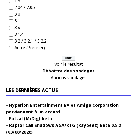
1.3
2.04 / 2.05
3.0
3.1
3.x
3.1.4
3.2 / 3.2.1 / 3.2.2
Autre (Préciser)
Voir le résultat
Débattre des sondages
Anciens sondages
LES DERNIÈRES ACTUS
Hyperion Entertainment BV et Amiga Corporation
parviennent à un accord
Futsal (MrDig) beta
Raptor Call Shadows AGA/RTG (Raybeez) Beta 0.8.2
(03/08/2026)