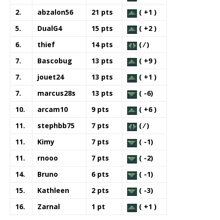
2.
abzalon56
21 pts
( +1 )
5.
DualG4
15 pts
( +2 )
6.
thief
14 pts
( ⁄ )
7.
Bascobug
13 pts
( +9 )
7.
jouet24
13 pts
( +1 )
7.
marcus28s
13 pts
( -6)
10.
arcam10
9 pts
( +6 )
11.
stephbb75
7 pts
( ⁄ )
11.
Kimy
7 pts
( -1)
11.
rnooo
7 pts
( -2)
14.
Bruno
6 pts
( -1)
15.
Kathleen
2 pts
( -3)
16.
Zarnal
1 pt
( +1 )