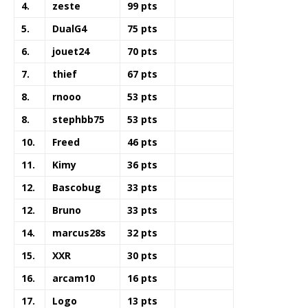
4.
zeste
99 pts
5.
DualG4
75 pts
6.
jouet24
70 pts
7.
thief
67 pts
8.
rnooo
53 pts
8.
stephbb75
53 pts
10.
Freed
46 pts
11.
Kimy
36 pts
12.
Bascobug
33 pts
12.
Bruno
33 pts
14.
marcus28s
32 pts
15.
XXR
30 pts
16.
arcam10
16 pts
17.
Logo
13 pts