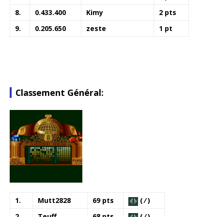
8.
0.433.400
Kimy
2 pts
9.
0.205.650
zeste
1 pt
Classement Général:
1.
Mutt2828
69 pts
( ⁄ )
2.
Teuff
68 pts
( ⁄ )