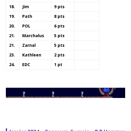
18.
Jim
9 pts
19.
Path
8 pts
20.
POL
6 pts
21.
Marchalus
5 pts
21.
Zarnal
5 pts
23.
Kathleen
2 pts
24.
EDC
1 pt