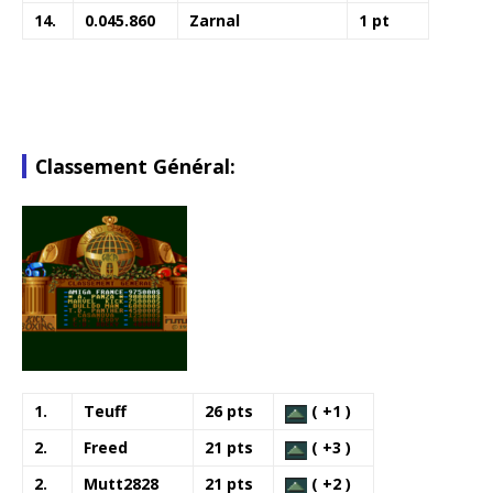
14.
0.045.860
Zarnal
1 pt
Classement Général:
1.
Teuff
26 pts
( +1 )
2.
Freed
21 pts
( +3 )
2.
Mutt2828
21 pts
( +2 )