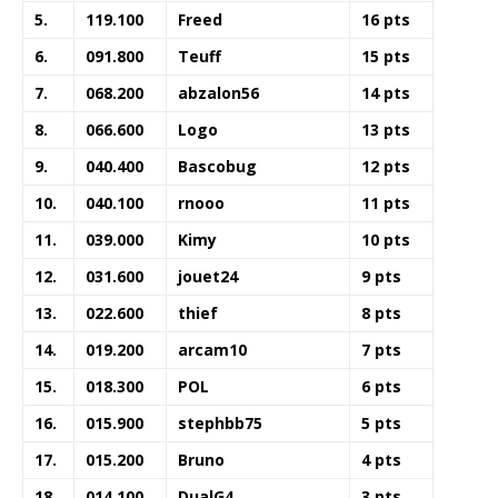
5.
119.100
Freed
16 pts
6.
091.800
Teuff
15 pts
7.
068.200
abzalon56
14 pts
8.
066.600
Logo
13 pts
9.
040.400
Bascobug
12 pts
10.
040.100
rnooo
11 pts
11.
039.000
Kimy
10 pts
12.
031.600
jouet24
9 pts
13.
022.600
thief
8 pts
14.
019.200
arcam10
7 pts
15.
018.300
POL
6 pts
16.
015.900
stephbb75
5 pts
17.
015.200
Bruno
4 pts
18.
014.100
DualG4
3 pts