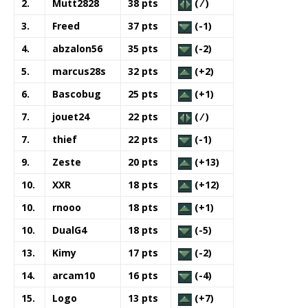
2.
Mutt2828
38 pts
( ⁄ )
3.
Freed
37 pts
(-1)
4.
abzalon56
35 pts
(-2)
5.
marcus28s
32 pts
(+2)
6.
Bascobug
25 pts
(+1)
7.
jouet24
22 pts
( ⁄ )
7.
thief
22 pts
(-1)
9.
Zeste
20 pts
(+13)
10.
XXR
18 pts
(+12)
10.
rnooo
18 pts
(+1)
10.
DualG4
18 pts
(-5)
13.
Kimy
17 pts
(-2)
14.
arcam10
16 pts
(-4)
15.
Logo
13 pts
(+7)