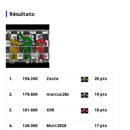
Résultats:
1.
194.300
Zeste
20 pts
2.
179.600
marcus28s
19 pts
3.
161.600
XXR
18 pts
4.
126.000
Mutt2828
17 pts