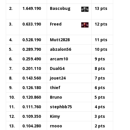
2.
1.649.190
Bascobug
13 pts
3.
0.633.190
Freed
12 pts
4.
0.528.190
Mutt2828
11 pts
5.
0.289.790
abzalon56
10 pts
6.
0.259.490
arcam10
9 pts
7.
0.201.110
DualG4
8 pts
8.
0.143.560
jouet24
7 pts
9.
0.126.180
thief
6 pts
10.
0.120.860
Bruno
5 pts
11.
0.111.760
stephbb75
4 pts
12.
0.109.350
Kimy
3 pts
13.
0.104.280
rnooo
2 pts