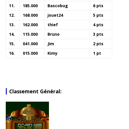
11.
185.000
Bascobug
6 pts
12.
168.000
jouet24
5 pts
13.
162.000
thief
4 pts
14.
115.000
Bruno
3 pts
15.
041.000
Jim
2 pts
16.
015.000
Kimy
1 pt
Classement Général: