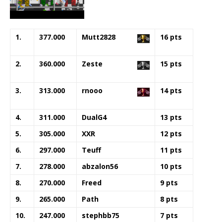
1.
377.000
Mutt2828
16 pts
2.
360.000
Zeste
15 pts
3.
313.000
rnooo
14 pts
4.
311.000
DualG4
13 pts
5.
305.000
XXR
12 pts
6.
297.000
Teuff
11 pts
7.
278.000
abzalon56
10 pts
8.
270.000
Freed
9 pts
9.
265.000
Path
8 pts
10.
247.000
stephbb75
7 pts