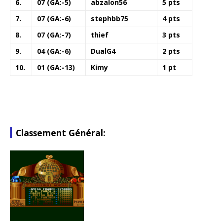
6.
07 (GA:-5)
abzalon56
5 pts
7.
07 (GA:-6)
stephbb75
4 pts
8.
07 (GA:-7)
thief
3 pts
9.
04 (GA:-6)
DualG4
2 pts
10.
01 (GA:-13)
Kimy
1 pt
Classement Général: