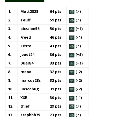
1.
Mutt2828
64 pts
( ⁄ )
2.
Teuff
59 pts
( ⁄ )
3.
abzalon56
50 pts
(+1)
4.
Freed
46 pts
(-1)
5.
Zeste
43 pts
( ⁄ )
6.
jouet24
36 pts
(+5)
7.
DualG4
33 pts
(+1)
8.
rnooo
32 pts
(-2)
8.
marcus28s
32 pts
(-2)
10.
Bascobug
31 pts
(-2)
11.
XXR
30 pts
(-1)
12.
thief
29 pts
( ⁄ )
13.
stephbb75
23 pts
( ⁄ )