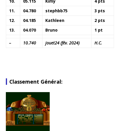
10.
05.115
Kimy
4 pts
11.
04.780
stephbb75
3 pts
12.
04.185
Kathleen
2 pts
13.
04.070
Bruno
1 pt
–
10.740
jouet24 (fév. 2024)
H.C.
Classement Général: