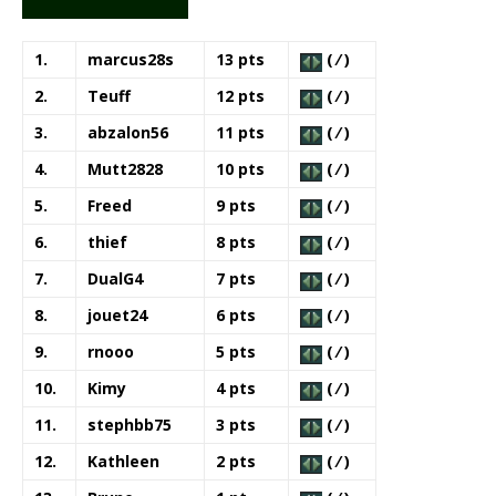
1.
marcus28s
13 pts
( ⁄ )
2.
Teuff
12 pts
( ⁄ )
3.
abzalon56
11 pts
( ⁄ )
4.
Mutt2828
10 pts
( ⁄ )
5.
Freed
9 pts
( ⁄ )
6.
thief
8 pts
( ⁄ )
7.
DualG4
7 pts
( ⁄ )
8.
jouet24
6 pts
( ⁄ )
9.
rnooo
5 pts
( ⁄ )
10.
Kimy
4 pts
( ⁄ )
11.
stephbb75
3 pts
( ⁄ )
12.
Kathleen
2 pts
( ⁄ )