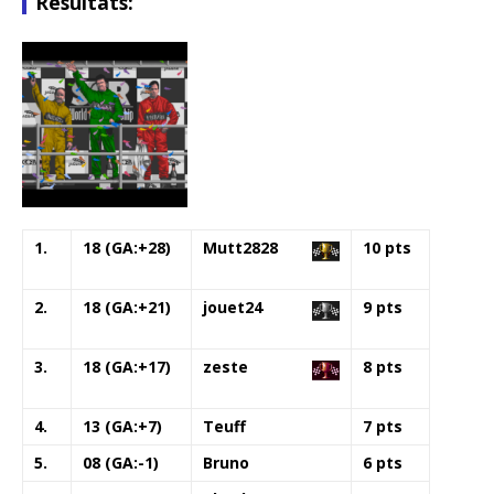
Résultats:
1.
18 (GA:+28)
Mutt2828
10 pts
2.
18 (GA:+21)
jouet24
9 pts
3.
18 (GA:+17)
zeste
8 pts
4.
13 (GA:+7)
Teuff
7 pts
5.
08 (GA:-1)
Bruno
6 pts