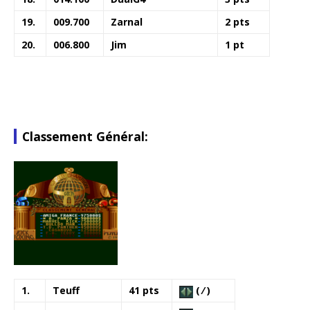
19.
009.700
Zarnal
2 pts
20.
006.800
Jim
1 pt
Classement Général:
1.
Teuff
41 pts
( ⁄ )