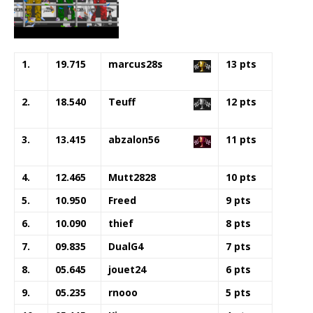
1.
19.715
marcus28s
13 pts
2.
18.540
Teuff
12 pts
3.
13.415
abzalon56
11 pts
4.
12.465
Mutt2828
10 pts
5.
10.950
Freed
9 pts
6.
10.090
thief
8 pts
7.
09.835
DualG4
7 pts
8.
05.645
jouet24
6 pts
9.
05.235
rnooo
5 pts