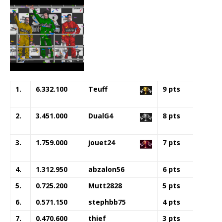
1.
6.332.100
Teuff
9 pts
2.
3.451.000
DualG4
8 pts
3.
1.759.000
jouet24
7 pts
4.
1.312.950
abzalon56
6 pts
5.
0.725.200
Mutt2828
5 pts
6.
0.571.150
stephbb75
4 pts
7.
0.470.600
thief
3 pts