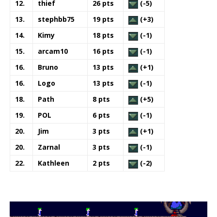
12.
thief
26 pts
(-5)
13.
stephbb75
19 pts
(+3)
14.
Kimy
18 pts
(-1)
15.
arcam10
16 pts
(-1)
16.
Bruno
13 pts
(+1)
16.
Logo
13 pts
(-1)
18.
Path
8 pts
(+5)
19.
POL
6 pts
(-1)
20.
Jim
3 pts
(+1)
20.
Zarnal
3 pts
(-1)
22.
Kathleen
2 pts
(-2)