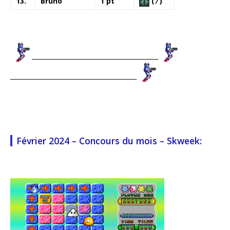
13.
Bruno
1 pt
( ⁄ )
_________________________________________
_________________________________________
Février 2024 – Concours du mois – Skweek: