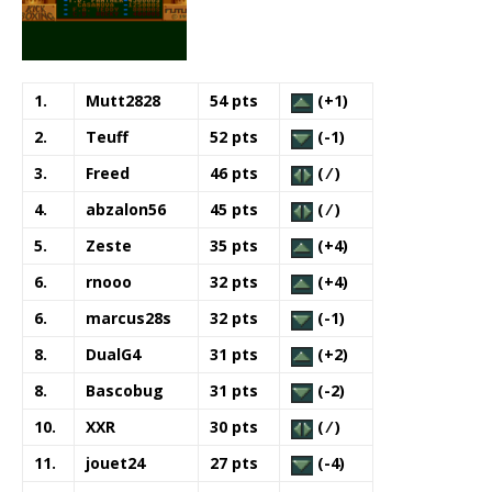
1.
Mutt2828
54 pts
(+1)
2.
Teuff
52 pts
(-1)
3.
Freed
46 pts
( ⁄ )
4.
abzalon56
45 pts
( ⁄ )
5.
Zeste
35 pts
(+4)
6.
rnooo
32 pts
(+4)
6.
marcus28s
32 pts
(-1)
8.
DualG4
31 pts
(+2)
8.
Bascobug
31 pts
(-2)
10.
XXR
30 pts
( ⁄ )
11.
jouet24
27 pts
(-4)