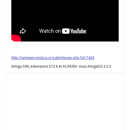
http://janeway.exotica.org.uk/release.php?id=7426
Amiga 500, extensions 512 k et ACA500+ sous AmigaOS 3.2.3