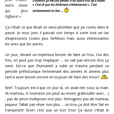
D’ailleurs ça me fait penser à un autre truc qu’il disait:
« C’est là que les Athéniens s’Athénierent ». C’est
autre chose
qui fera
certainement en lien …
l’affaire! «
Ça c’était ce que disait un vieux plombier que j’ai connu dans le
passé. Je vous jure, il passait son temps à sortir tout un tas
d’expressions toutes plus farfelues mais aussi intéressantes
les unes que les autres.
Un jour, devant un impérieux besoin de faire un trou. Oui des
fois, on peut pas trop l’expliquer … on sait pas encore d’où ça
vient. Est-ce que l’humanité a subit un trauma pendant sa
période préhistorique l’emmenant des années et années plus
tard à avoir besoin encore et toujours de faire des trous?
Bref. Toujours est-il que ce jour là, on avait rien sous la main.
Ni marteau, ni tournevis (on peut au moins grattouiller avec… )
, pas de pince multiprises non plus. N’imaginez pas de marteau
piqueur, fallait pas rêver non plus … un trou ça doit être fait en
transpirant! Sinon c’est pas un bon trou! Ça aussi c’était le