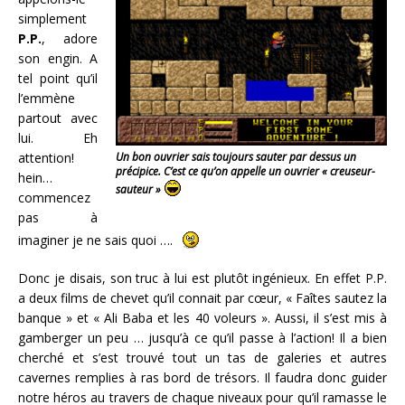
simplement
P.P.
, adore
son engin. A
tel point qu’il
l’emmène
partout avec
lui. Eh
attention!
Un bon ouvrier sais toujours sauter par dessus un
précipice. C’est ce qu’on appelle un ouvrier « creuseur-
hein…
sauteur »
commencez
pas à
imaginer je ne sais quoi ….
Donc je disais, son truc à lui est plutôt ingénieux. En effet P.P.
a deux films de chevet qu’il connait par cœur, « Faîtes sautez la
banque » et « Ali Baba et les 40 voleurs ». Aussi, il s’est mis à
gamberger un peu … jusqu’à ce qu’il passe à l’action! Il a bien
cherché et s’est trouvé tout un tas de galeries et autres
cavernes remplies à ras bord de trésors. Il faudra donc guider
notre héros au travers de chaque niveaux pour qu’il ramasse le