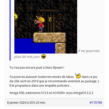
Il ne pourrais
plus de nos jour
Tu n’as pas encore joué à
Disco Elysium !
Tu pourras assouvir toutes tes envies de tabac
dans ce jeu
de rôle sorti en 2019 que je recommande vivement au passage ;)
Il te propulsera dans une enquête policière…
Amiga 500, extensions 512 k et ACA500+ sous AmigaOS 3.2.3
6 janvier 2024 à 20 h 23 min
#173738