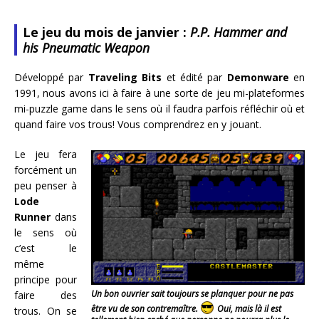
Le jeu du mois de janvier :
P.P. Hammer and
his Pneumatic Weapon
Développé par
Traveling Bits
et édité par
Demonware
en
1991, nous avons ici à faire à une sorte de jeu mi-plateformes
mi-puzzle game dans le sens où il faudra parfois réfléchir où et
quand faire vos trous! Vous comprendrez en y jouant.
Le jeu fera
forcément un
peu penser à
Lode
Runner
dans
le sens où
c’est le
même
principe pour
Un bon ouvrier sait toujours se planquer pour ne pas
faire des
être vu de son contremaître.
Oui, mais là il est
trous. On se