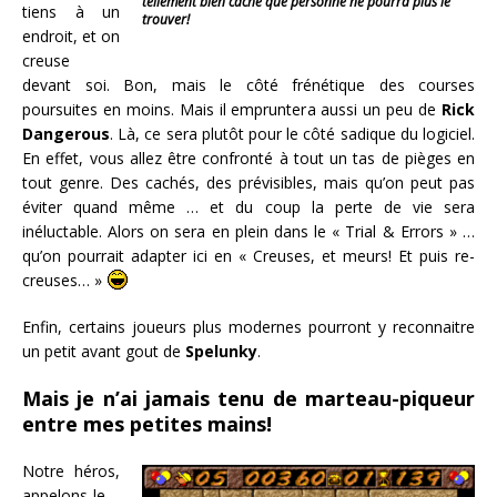
tellement bien caché que personne ne pourra plus le
tiens à un
trouver!
endroit, et on
creuse
devant soi. Bon, mais le côté frénétique des courses
poursuites en moins. Mais il empruntera aussi un peu de
Rick
Dangerous
. Là, ce sera plutôt pour le côté sadique du logiciel.
En effet, vous allez être confronté à tout un tas de pièges en
tout genre. Des cachés, des prévisibles, mais qu’on peut pas
éviter quand même … et du coup la perte de vie sera
inéluctable. Alors on sera en plein dans le « Trial & Errors » …
qu’on pourrait adapter ici en « Creuses, et meurs! Et puis re-
creuses… »
Enfin, certains joueurs plus modernes pourront y reconnaitre
un petit avant gout de
Spelunky
.
Mais je n’ai jamais tenu de marteau-piqueur
entre mes petites mains!
Notre héros,
appelons-le