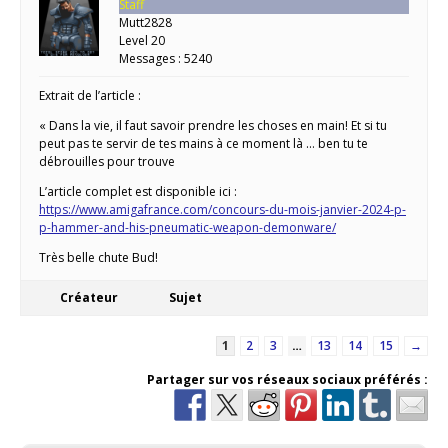
Staff
Mutt2828
Level 20
Messages : 5240
Extrait de l’article :
« Dans la vie, il faut savoir prendre les choses en main! Et si tu
peut pas te servir de tes mains à ce moment là … ben tu te
débrouilles pour trouve
L’article complet est disponible ici :
https://www.amigafrance.com/concours-du-mois-janvier-2024-p-
p-hammer-and-his-pneumatic-weapon-demonware/
Très belle chute Bud!
Créateur
Sujet
1
2
3
…
13
14
15
→
Partager sur vos réseaux sociaux préférés :