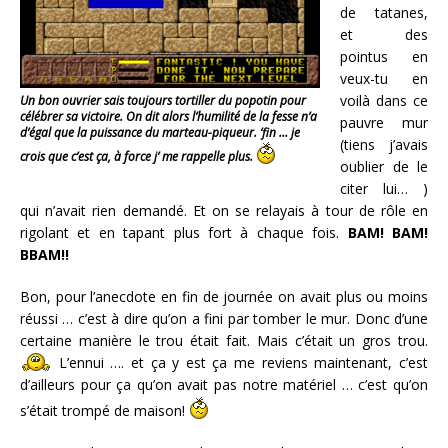
de tatanes,
et des
pointus en
veux-tu en
voilà dans ce
Un bon ouvrier sais toujours tortiller du popotin pour
célébrer sa victoire. On dit alors l’humilité de la fesse n’a
pauvre mur
d’égal que la puissance du marteau-piqueur. ‘fin … je
(tiens j’avais
crois que c’est ça, à force j’ me rappelle plus.
oublier de le
citer lui… )
qui n’avait rien demandé. Et on se relayais à tour de rôle en
rigolant et en tapant plus fort à chaque fois.
BAM! BAM!
BBAM!!
Bon, pour l’anecdote en fin de journée on avait plus ou moins
réussi … c’est à dire qu’on a fini par tomber le mur. Donc d’une
certaine manière le trou était fait. Mais c’était un gros trou.
L’ennui …. et ça y est ça me reviens maintenant, c’est
d’ailleurs pour ça qu’on avait pas notre matériel … c’est qu’on
s’était trompé de maison!