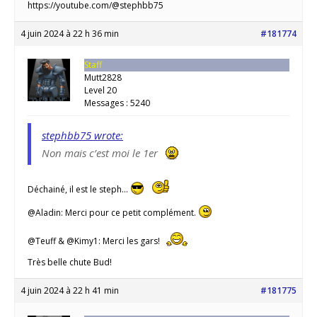
https://youtube.com/@stephbb75
4 juin 2024 à 22 h 36 min
#181774
Staff
Mutt2828
Level 20
Messages : 5240
stephbb75 wrote:
Non mais c’est moi le 1er
Déchainé, il est le steph…
@Aladin: Merci pour ce petit complément.
@Teuff & @Kimy1: Merci les gars!
Très belle chute Bud!
4 juin 2024 à 22 h 41 min
#181775