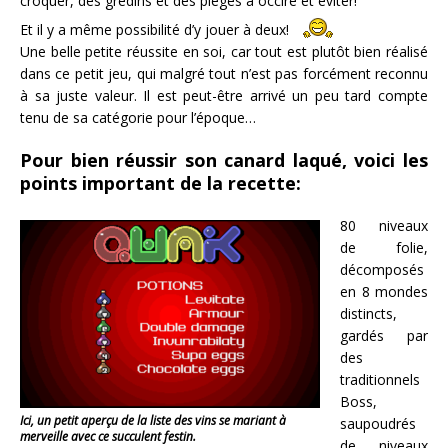
croquer, des gredins et des pièges à occire et éviter!
Et il y a même possibilité d’y jouer à deux!
Une belle petite réussite en soi, car tout est plutôt bien réalisé
dans ce petit jeu, qui malgré tout n’est pas forcément reconnu
à sa juste valeur. Il est peut-être arrivé un peu tard compte
tenu de sa catégorie pour l’époque…
Pour bien réussir son canard laqué, voici les
points important de la recette:
80 niveaux
de folie,
décomposés
en 8 mondes
distincts,
gardés par
des
traditionnels
Boss,
Ici, un petit aperçu de la liste des vins se mariant à
saupoudrés
merveille avec ce succulent festin.
de niveaux