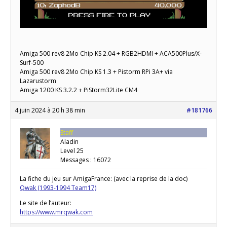
Amiga 500 rev8 2Mo Chip KS 2.04 + RGB2HDMI + ACA500Plus/X-
Surf-500
Amiga 500 rev8 2Mo Chip KS 1.3 + Pistorm RPi 3A+ via
Lazarustorm
Amiga 1200 KS 3.2.2 + PiStorm32Lite CM4
4 juin 2024 à 20 h 38 min
#181766
Staff
Aladin
Level 25
Messages : 16072
La fiche du jeu sur AmigaFrance: (avec la reprise de la doc)
Qwak (1993-1994 Team17)
Le site de l’auteur:
https://www.mrqwak.com