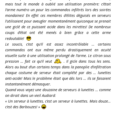
mais tout le monde à oublié son utilisation première: c’était
l’arme numéro un pour les commandos infiltrés lors des soirées
mondaines! En effet ces membres d’élites déguisés en serveurs
l’utilisaient pour aveugler momentanément quiconque se prenait
une giclé de ce puissant acide dans les mirettes! De nombreux
coups d’état ont été menés à bien grâce a cette arme
redoutable!
Le soucis, c’est qu’il est assez incontrôlable … certains
commandos ont eux même perdu drastiquement en acuité
visuelle suite à une utilisation prolongé de l’arme. Le citron sous
pression … fait ce qu’il veut
. Il gicle dans tous les sens.
Alors au bout d’un certains temps dans la panoplie d’infiltration
chaque costume de serveur était complété par des … lunettes
anti-acide! Mais le problème était que dés lors … ils se faisaient
instantanément démasquer.
Quand vous voyez une douzaine de serveurs à lunettes … comme
on dirait dans un vieil Audiard:
« Un serveur à lunettes, c’est un serveur à lunettes. Mais douze…
c’est des Barbouzes! »