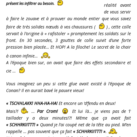
présent les infiltrer au besoin.
réalité avant
de vous servir
à faire le zouave et à prouver au monde entier que vous savez
faire de très solides nœuds à vos chaussures (
) , cette colle
servait à l’origine à « rafistoler » promptement les soldats sur le
front. En 30 secondes, 3 gouttes de colle suivit d’une forte
pression bien placée… Et HOP! A la filoche! Le secret de la chair
à canon infinie…
A l’époque bien sur, on avait que faire des effets secondaire et
cie …
Vous imaginez un peu si cette glue avait existé à l’époque de
Conan? Il en aurait bavé le pauvre vieux!
« TSCHHLAKK! HHA-HA-HA!
Et encore un ‘d’fendu en deux!
Mais?!
…
Par Crom!
Et lui là… je viens pas de ‘l’
taillader y a deux minutes!?! Même que ça avait fait
« SCHHRKIITTT! »
Quand je l’ai coupé net de la tête au pied. M’en
rappelle … pas souvent que ça fait
« SCHHRKIITTT! »
.