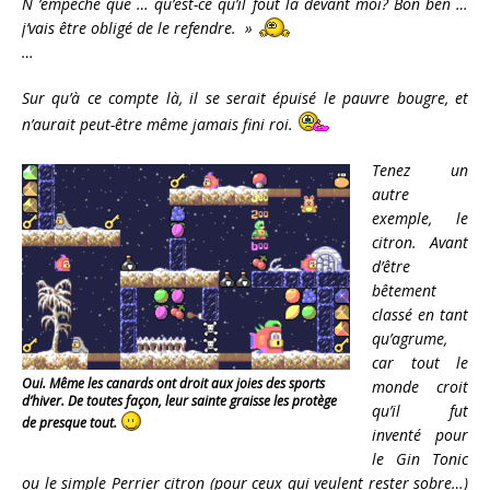
N ’empêche que … qu’est-ce qu’il fout là devant moi? Bon ben …
j’vais être obligé de le refendre. »
…
Sur qu’à ce compte là, il se serait épuisé le pauvre bougre, et
n’aurait peut-être même jamais fini roi.
Tenez un
autre
exemple, le
citron. Avant
d’être
bêtement
classé en tant
qu’agrume,
car tout le
Oui. Même les canards ont droit aux joies des sports
monde croit
d’hiver. De toutes façon, leur sainte graisse les protège
qu’il fut
de presque tout.
inventé pour
le Gin Tonic
ou le simple Perrier citron (pour ceux qui veulent rester sobre…)