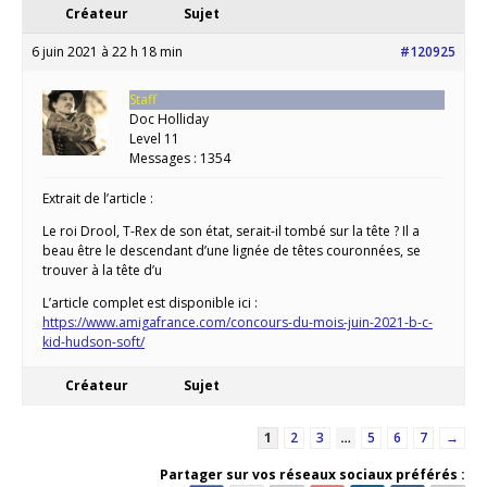
Créateur
Sujet
6 juin 2021 à 22 h 18 min
#120925
Staff
Doc Holliday
Level 11
Messages : 1354
Extrait de l’article :
Le roi Drool, T-Rex de son état, serait-il tombé sur la tête ? Il a
beau être le descendant d’une lignée de têtes couronnées, se
trouver à la tête d’u
L’article complet est disponible ici :
https://www.amigafrance.com/concours-du-mois-juin-2021-b-c-
kid-hudson-soft/
Créateur
Sujet
1
2
3
…
5
6
7
→
Partager sur vos réseaux sociaux préférés :