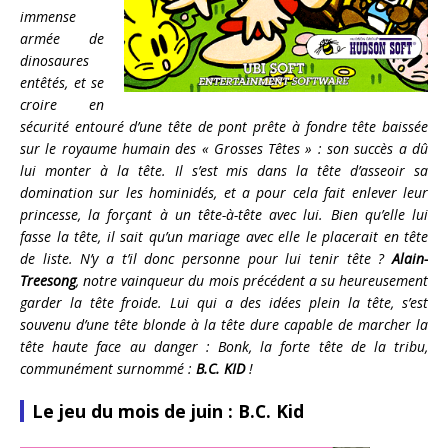
immense
armée de
dinosaures
entêtés, et se
croire en
sécurité entouré d’une tête de pont prête à fondre tête baissée
sur le royaume humain des « Grosses Têtes » : son succès a dû
lui monter à la tête. Il s’est mis dans la tête d’asseoir sa
domination sur les hominidés, et a pour cela fait enlever leur
princesse, la forçant à un tête-à-tête avec lui. Bien qu’elle lui
fasse la tête, il sait qu’un mariage avec elle le placerait en tête
de liste. N’y a t’il donc personne pour lui tenir tête ?
Alain-
Treesong
, notre vainqueur du mois précédent a su heureusement
garder la tête froide. Lui qui a des idées plein la tête, s’est
souvenu d’une tête blonde à la tête dure capable de marcher la
tête haute face au danger : Bonk, la forte tête de la tribu,
communément surnommé :
B.C. KID
!
Le jeu du mois de juin : B.C. Kid