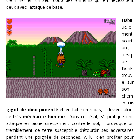
d’éliminer en un seul coup des ennemis qui en nécessitent
deux avec l’attaque de base.
Habit
uelle
ment
souri
ant,
lorsq
ue
Bonk
trouv
e sur
son
chem
in
un
gigot de dino pimenté
et en fait son repas, il devient alors
de très
méchante humeur
. Dans cet état, s’il pratique une
attaque en piqué directement contre le sol, il provoque un
tremblement de terre susceptible d’étourdir ses adversaires
pendant une poignée de secondes.
lui d’en profiter pour
À