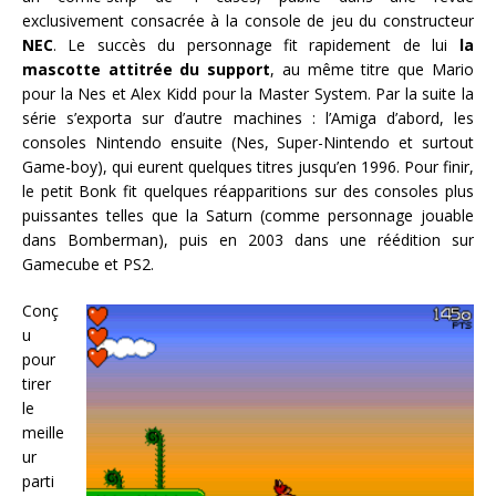
exclusivement consacrée à la console de jeu du constructeur
NEC
. Le succès du personnage fit rapidement de lui
la
mascotte attitrée du support
, au même titre que Mario
pour la Nes et Alex Kidd pour la Master System. Par la suite la
série s’exporta sur d’autre machines : l’Amiga d’abord, les
consoles Nintendo ensuite (Nes, Super-Nintendo et surtout
Game-boy), qui eurent quelques titres jusqu’en 1996. Pour finir,
le petit Bonk fit quelques réapparitions sur des consoles plus
puissantes telles que la Saturn (comme personnage jouable
dans Bomberman), puis en 2003 dans une réédition sur
Gamecube et PS2.
Conç
u
pour
tirer
le
meille
ur
parti