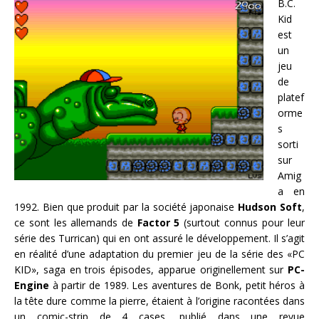
B.C.
Kid
est
un
jeu
de
platef
orme
s
sorti
sur
Amig
a en
1992. Bien que produit par la société japonaise
Hudson Soft
,
ce sont les allemands de
Factor 5
(surtout connus pour leur
série des Turrican) qui en ont assuré le développement. Il s’agit
en réalité d’une adaptation du premier jeu de la série des «PC
KID», saga en trois épisodes, apparue originellement sur
PC-
Engine
à partir de 1989. Les aventures de Bonk, petit héros à
la tête dure comme la pierre, étaient à l’origine racontées dans
un comic-strip de 4 cases, publié dans une revue