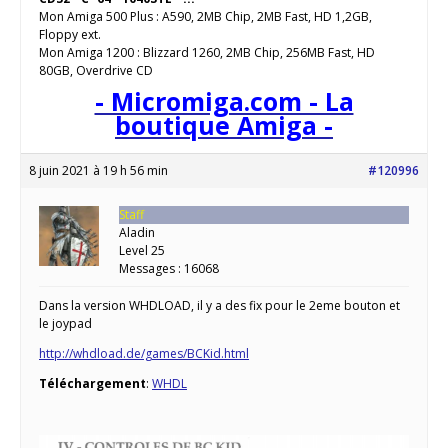
Mon Amiga 500 Plus : A590, 2MB Chip, 2MB Fast, HD 1,2GB,
Floppy ext.
Mon Amiga 1200 : Blizzard 1260, 2MB Chip, 256MB Fast, HD
80GB, Overdrive CD
- Micromiga.com - La
boutique Amiga -
8 juin 2021 à 19 h 56 min
#120996
Staff
Aladin
Level 25
Messages : 16068
Dans la version WHDLOAD, il y a des fix pour le 2eme bouton et
le joypad
http://whdload.de/games/BCKid.html
Téléchargement
:
WHDL