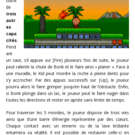
outre
de
trois
autr
es
capa
cités
.
Pend
ant
un saut, s’il appuie sur [Fire] plusieurs fois de suite, le joueur
peut ralentir la chute de Bonk et le faire ainsi « planer ». Face à
une muraille, le Kid peut mordre la roche à pleine dents pour
s’y accrocher. Par des appuis successifs sur |Up], le joueur
pourra alors le faire grimper jusqu’en haut de l’obstacle. Enfin,
si Bonk plonge dans un lac, le joueur peut le faire nager dans
toutes les directions et rester en apnée sans limite de temps.
Pour traverser les 5 mondes, le joueur dispose de trois vies
ainsi que d’une barre d’énergie représentée par des cœurs.
Chaque contact avec un ennemi ou de la lave brûlante
entamera sa vitalité. Il est possible de restaurer celle-ci en