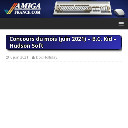
Concours du mois (juin 2021) – B.C. Kid –
Hudson Soft
6 juin 2021
Doc Holliday