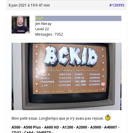
8 juin 2021 à 19 h 47 min
#120995
Staff
Jim Neray
Level 22
Messages : 7352
Mon petit essai. Longtemps que je n’y avais pas rejoué.
A500 - A500 Plus - A600 HD - A1200 - A2000 - A3000 - A4000T -
CD32 - C=64 - 1040STE - ...