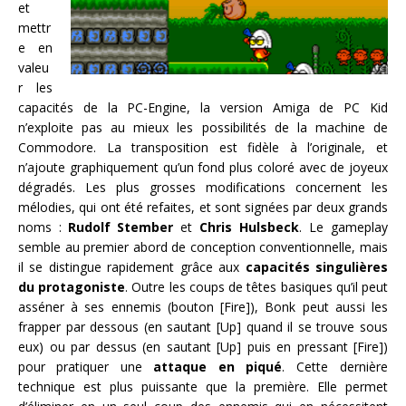
et
mettr
e en
valeu
r les
capacités de la PC-Engine, la version Amiga de PC Kid
n’exploite pas au mieux les possibilités de la machine de
Commodore. La transposition est fidèle à l’originale, et
n’ajoute graphiquement qu’un fond plus coloré avec de joyeux
dégradés. Les plus grosses modifications concernent les
mélodies, qui ont été refaites, et sont signées par deux grands
noms :
Rudolf Stember
et
Chris Hulsbeck
. Le gameplay
semble au premier abord de conception conventionnelle, mais
il se distingue rapidement grâce aux
capacités singulières
du protagoniste
. Outre les coups de têtes basiques qu’il peut
asséner à ses ennemis (bouton [Fire]), Bonk peut aussi les
frapper par dessous (en sautant [Up] quand il se trouve sous
eux) ou par dessus (en sautant [Up] puis en pressant [Fire])
pour pratiquer une
attaque en piqué
. Cette dernière
technique est plus puissante que la première. Elle permet