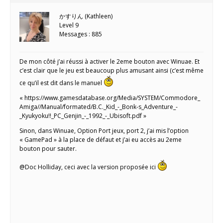
かすりん (Kathleen)
Level 9
Messages : 885
De mon côté j’ai réussi à activer le 2eme bouton avec Winuae. Et
c’est clair que le jeu est beaucoup plus amusant ainsi (c’est même
ce qu’il est dit dans le manuel
« https://www.gamesdatabase.org/Media/SYSTEM/Commodore_
Amiga//Manual/formated/B.C._Kid_-_Bonk-s_Adventure_-
_Kyukyoku!!_PC_Genjin_-_1992_-_Ubisoft.pdf »
Sinon, dans Winuae, Option Port jeux, port 2, j’ai mis l’option
« GamePad » à la place de défaut et j’ai eu accès au 2eme
bouton pour sauter.
@Doc Holliday, ceci avec la version proposée ici