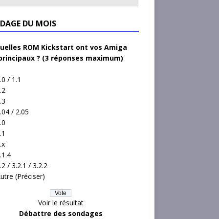
DAGE DU MOIS
uelles ROM Kickstart ont vos Amiga
principaux ? (3 réponses maximum)
.0 / 1.1
.2
.3
.04 / 2.05
.0
.1
.x
.1.4
.2 / 3.2.1 / 3.2.2
utre (Préciser)
Voir le résultat
Débattre des sondages