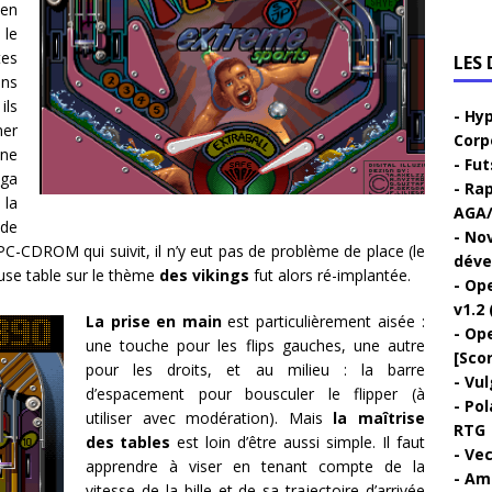
 en
le
tes
LES
ans
ils
Hyp
mer
Corp
une
Fut
Aga
Rap
 la
AGA/
 de
Nov
PC-CDROM qui suivit, il n’y eut pas de problème de place (le
déve
euse table sur le thème
des vikings
fut alors ré-implantée.
Ope
v1.2 
La prise en main
est particulièrement aisée :
Ope
une touche pour les flips gauches, une autre
[Sco
pour les droits, et au milieu : la barre
Vul
d’espacement pour bousculer le flipper (à
Pol
utiliser avec modération). Mais
la maîtrise
RTG
des tables
est loin d’être aussi simple. Il faut
Vec
apprendre à viser en tenant compte de la
Ami
vitesse de la bille et de sa trajectoire d’arrivée