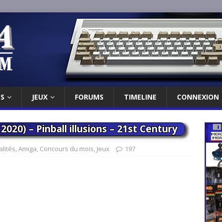
ES
JEUX
FORUMS
TIMELINE
CONNEXION
20) – Pinball illusions – 21st Century
alités
,
Amiga
,
Concours du mois
,
Jeux
197