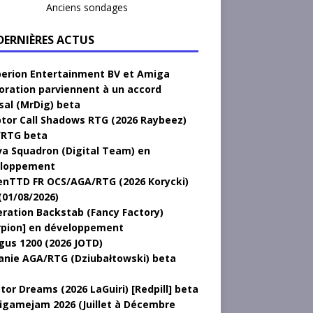
Anciens sondages
 DERNIÈRES ACTUS
erion Entertainment BV et Amiga
oration parviennent à un accord
sal (MrDig) beta
tor Call Shadows RTG (2026 Raybeez)
RTG beta
a Squadron (Digital Team) en
loppement
nTTD FR OCS/AGA/RTG (2026 Korycki)
(01/08/2026)
ration Backstab (Fancy Factory)
rpion] en développement
gus 1200 (2026 JOTD)
anie AGA/RTG (Dziubałtowski) beta
tor Dreams (2026 LaGuiri) [Redpill] beta
gamejam 2026 (Juillet à Décembre