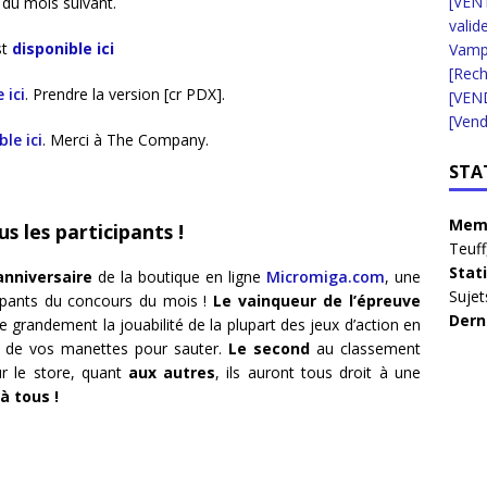
[VENT
 du mois suivant.
valid
st
disponible ici
Vampi
[Rec
 ici
. Prendre la version [cr PDX].
[VEN
[Vend
le ici
. Merci à The Company.
STA
Memb
s les participants !
Teuff
Stat
anniversaire
de la boutique en ligne
Micromiga.com
, une
Sujet
cipants du concours du mois !
Le vainqueur de l’épreuve
Dern
e grandement la jouabilité de la plupart des jeux d’action en
on de vos manettes pour sauter.
Le second
au classement
ur le store, quant
aux autres
, ils auront tous droit à une
à tous !