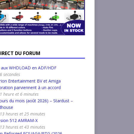
DIRECT DU FORUM
r aux WHDLOAD en ADF/HDF
a 6 secondes
ion Entertainment BV et Amiga
ration parviennent à un accord
a 1 heure et 6 minutes
urs du mois (août 2026) – Stardust –
dhouse
a 13 heures et 25 minutes
nsion 512 AMRAM-X
a 13 heures et 43 minutes
m Reforged ECS/AGA/RTG (2026