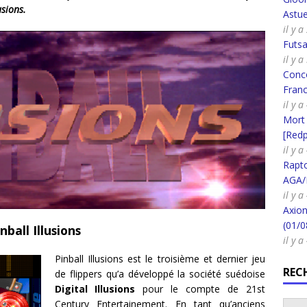
usions.
Astue
il y 
Futsa
il y 
Conco
Fran
il y 
Mort
[Redpi
il y 
Rapt
AGA/
il y 
Axion
(01/0
ball Illusions
il y 
Pinball Illusions est le troisième et dernier jeu
REC
de flippers qu’a développé la société suédoise
Digital Illusions
pour le compte de 21st
Century Entertainement. En tant qu’anciens