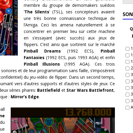
membre du groupe de demomakers suédois
‘
The Silents
’ (TSL), ses concepteurs avaient
SON
une très bonne connaissance technique de
l’Amiga. Ceci les amena naturellement à se
Q
concentrer en premier lieu sur cette machine
en s’essayant (avec succès) aux jeux de
flippers. C’est ainsi que sortirent sur le marché
1
Pinball Dreams
(1992 ECS),
Pinball
1
Fantasies
(1992 ECS, puis 1993 AGA) et enfin
1
Pinball Illusions
(1995 AGA). Ces trois
2
 et sonores et de leur programmation sans faille, s’imposèrent
3
 confidentiel) du jeu-vidéo de flipper. Dans un second temps,
3
 tournant vers d’autres supports et d’autres styles de jeux. Ce
3
deux séries phares:
Battlefield
et
Star Wars Battlefront
,
3
ique :
Mirror’s Edge
.
3
A
all
ne
du
que