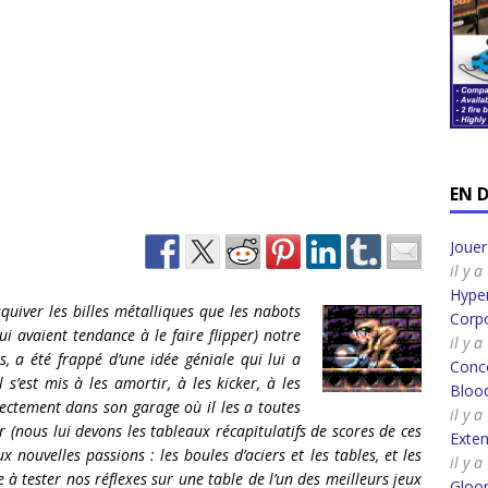
EN 
Joue
il y 
Hyper
quiver les billes métalliques que les nabots
Corpo
ui avaient tendance à le faire flipper) notre
il y 
, a été frappé d’une idée géniale qui lui a
Conco
il s’est mis à les amortir, à les kicker, à les
Bloo
rectement dans so
n garage où il les a toutes
il y 
ur (nous lui devons les tableaux récapitulatifs de scores de ces
Exte
x nouvelles passions : l
es boules d’aciers et les tables, et les
il y 
e à tester nos réf
lexes sur une table de l’un des meilleurs jeux
Gloo