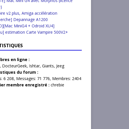
E] Mac Mini G4 avec Morphos (licence
e)
re v2 plus, Amiga accélération
herche] Depannage A1200
D][Mac MiniG4 + Odroid XU4]
u] estimation Carte Vampire 500V2+
TISTIQUES
res en ligne :
,
DocteurGeek
,
Ishtar
,
Giants
,
Jeeg
istiques du forum :
s:
6 208,
Messages:
71 776,
Membres:
2404
ier membre enregistré :
chrebie