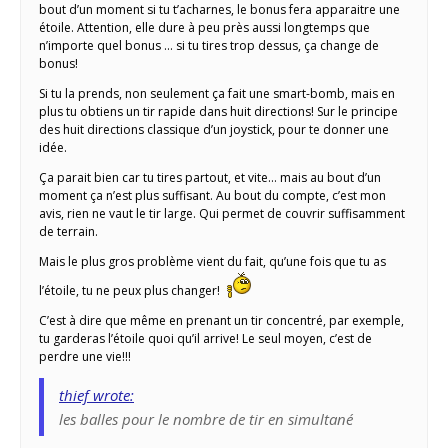
bout d’un moment si tu t’acharnes, le bonus fera apparaitre une
étoile. Attention, elle dure à peu près aussi longtemps que
n’importe quel bonus … si tu tires trop dessus, ça change de
bonus!
Si tu la prends, non seulement ça fait une smart-bomb, mais en
plus tu obtiens un tir rapide dans huit directions! Sur le principe
des huit directions classique d’un joystick, pour te donner une
idée.
Ça parait bien car tu tires partout, et vite… mais au bout d’un
moment ça n’est plus suffisant. Au bout du compte, c’est mon
avis, rien ne vaut le tir large. Qui permet de couvrir suffisamment
de terrain.
Mais le plus gros problème vient du fait, qu’une fois que tu as
l’étoile, tu ne peux plus changer!
C’est à dire que même en prenant un tir concentré, par exemple,
tu garderas l’étoile quoi qu’il arrive! Le seul moyen, c’est de
perdre une vie!!!
thief wrote:
les balles pour le nombre de tir en simultané