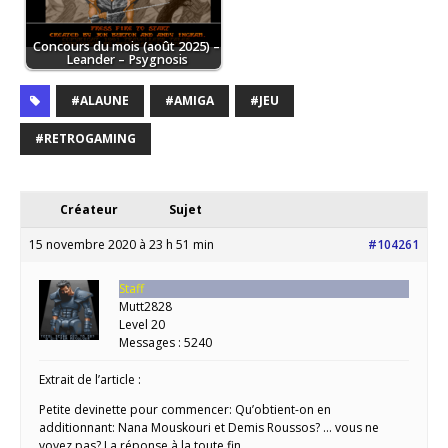
Concours du mois (août 2025) –
Leander – Psygnosis
#ALAUNE
#AMIGA
#JEU
#RETROGAMING
Créateur
Sujet
15 novembre 2020 à 23 h 51 min
#104261
Staff
Mutt2828
Level 20
Messages : 5240
Extrait de l’article :
Petite devinette pour commencer: Qu’obtient-on en
additionnant: Nana Mouskouri et Demis Roussos? … vous ne
voyez pas? La réponse à la toute fin.