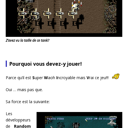
Z’avez vu la taille de ce tank?
Pourquoi vous devez-y jouer!
Parce qu’il est
S
uper
W
aoh
I
ncroyable mais
V
rai ce jeu!!!
Oui … mais pas que.
Sa force est la suivante:
Les
développeurs
de
Random