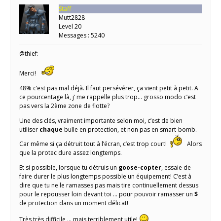
Staff
Mutt2828
Level 20
Messages : 5240
@thief:
Merci!
48% c’est pas mal déjà. Il faut persévérer, ça vient petit à petit. A
ce pourcentage là, j’ me rappelle plus trop… grosso modo c’est
pas vers la 2ème zone de flotte?
Une des clés, vraiment importante selon moi, c’est de bien
utiliser
chaque
bulle en protection, et non pas en smart-bomb.
Car même si ça détruit tout à l’écran, c’est trop court!
Alors
que la protec dure assez longtemps.
Et si possible, lorsque tu détruis un
goose-copter
, essaie de
faire durer le plus longtemps possible un équipement! C’est à
dire que tu ne le ramasses pas mais tire continuellement dessus
pour le repousser loin devant toi … pour pouvoir ramasser un
$
de protection dans un moment délicat!
Très très difficile … mais terriblement utile!