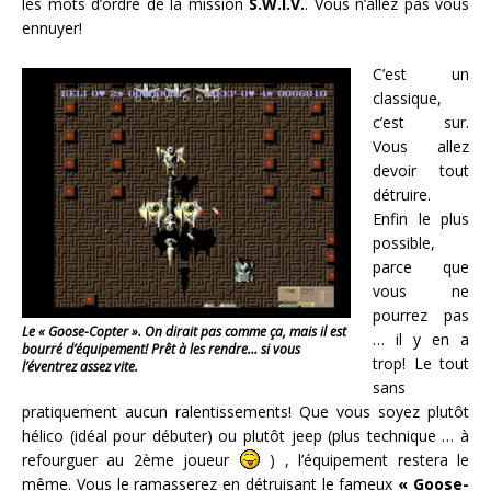
les mots d’ordre de la mission
S.W.I.V.
. Vous n’allez pas vous
ennuyer!
C’est un
classique,
c’est sur.
Vous allez
devoir tout
détruire.
Enfin le plus
possible,
parce que
vous ne
pourrez pas
Le « Goose-Copter ». On dirait pas comme ça, mais il est
… il y en a
bourré d’équipement! Prêt à les rendre… si vous
trop! Le tout
l’éventrez assez vite.
sans
pratiquement aucun ralentissements! Que vous soyez plutôt
hélico (idéal pour débuter) ou plutôt jeep (plus technique … à
refourguer au 2ème joueur
) , l’équipement restera le
même. Vous le ramasserez en détruisant le fameux
« Goose-