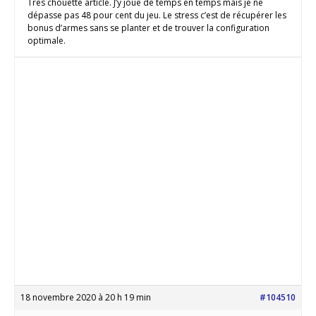
Très chouette article. J’y joue de temps en temps mais je ne
dépasse pas 48 pour cent du jeu. Le stress c’est de récupérer les
bonus d’armes sans se planter et de trouver la configuration
optimale.
18 novembre 2020 à 20 h 19 min
#104510