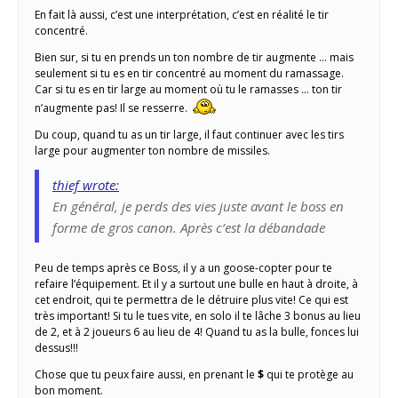
En fait là aussi, c’est une interprétation, c’est en réalité le tir
concentré.
Bien sur, si tu en prends un ton nombre de tir augmente … mais
seulement si tu es en tir concentré au moment du ramassage.
Car si tu es en tir large au moment où tu le ramasses … ton tir
n’augmente pas! Il se resserre.
Du coup, quand tu as un tir large, il faut continuer avec les tirs
large pour augmenter ton nombre de missiles.
thief wrote:
En général, je perds des vies juste avant le boss en
forme de gros canon. Après c’est la débandade
Peu de temps après ce Boss, il y a un goose-copter pour te
refaire l’équipement. Et il y a surtout une bulle en haut à droite, à
cet endroit, qui te permettra de le détruire plus vite! Ce qui est
très important! Si tu le tues vite, en solo il te lâche 3 bonus au lieu
de 2, et à 2 joueurs 6 au lieu de 4! Quand tu as la bulle, fonces lui
dessus!!!
Chose que tu peux faire aussi, en prenant le
$
qui te protège au
bon moment.