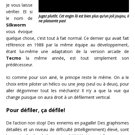
Je vous laisse
vérifier. Et si
Jugez plutôt. Cet engin là est bien plus qu’un joli joujou, il
le nom de
ne plaisante pas!
Silkworm
vous évoque
quelque chose, c’est tout à fait normal. Ce dernier qui avait fait
référence en 1988 par la même équipe au développement,
étant lui-même une adaptation de la version arcade de
Tecmo
la même année
,
est tout simplement son
prédécesseur.
Ici comme pour son ainé, le principe reste le même. On a le
choix entre piloter un hélico ou une jeep (seul ou à deux), pour
aller dégommer tout les méchants! Il n’y a que la vue qui
change puisque on aura droit à un défilement vertical.
Pour défiler, ça défile!
De l’action non stop! Des ennemis en pagaille! Des graphismes
détaillés et un niveau de difficulté (intelligemment) élevé, sont