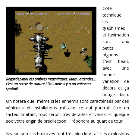
Côté
technique,
les
graphismes
et l’animation
sont aux
petits
oignons.
C’est beau,
avec une
bonne
Regardez-moi ces ombres magnifiques. Mais…attendez…
variation de
c’est un cercle de culture ! Eh!…mais il y a un vaisseau
décors et ça
spatial!
bouge bien.
On notera que, même si les ennemis sont caractérisés par des
véhicules et installations militaire ce qui pourrait être un
facteur limitant, tous seront très détaillés et variés. Et quelque
soit votre engin de prédilection, il répondra au quart de tour!
Niveau son, les bruitages font très bien leur taf. Les explosions