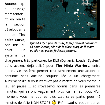
Access
, qui
au passage
représentaie
nt en réalité
la section
développeme
nt de
The
Sales Curve
,
Quand il n’y a plus de route, la jeep devient hors-bord.
ont mis au
Là pour le coup, elle a de la place. Mais, de là à dire
point un
qu’elle n’est pas en fâcheuse posture…
système de
chargement très particulier. Le
DLS
(Dynamic Loader System)
qu’ils avaient déjà utilisé pour
The Ninja Warriors
, entre
autres. Ce système permet tout simplement une action en
continue sans aucune coupure liée à un chargement!
Autrement dit, si vous n’arrivez pas à mettre de vous même le
jeu en pause … et croyez-moi hormis dans les premières
minutes qui seront vaguement plus calme, au bout d’un
moment vous ne pourrez plus …et serez partis pour 45
minutes de folie NON-STOP!!!
Enfin, sauf si vous mourrez