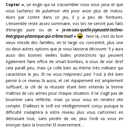
Copter »
, un engin qui va s’assembler sous vous yeux et que
vous tacherez de pulvériser vite pour avoir plus de matos.
Alors par contre dans ce jeu, il y a peu de fioritures.
L’ensemble reste assez sommaire, vos tirs ne seront pas faits
d’énergie pure ou de
« je-ne-sais-quelle-joyeuseté-techno-
énergiquo-plasmique-qui-crâme-tout! »
. Non là, c’est du bon
vieux missile des familles, en tir large ou concentré, plus une
ou deux autres options que je vous laisserai découvrir. Il y aura
aussi des bonnes vieilles bulles protectrices qui peuvent
également faire office de smart-bombes, à vous de voir. Bref
cela paraît peu, mais ça colle bien au thème très militaire qui
caractérise le jeu. Et ne vous méprenez pas! Tout à été bien
pensé à ce niveau là aussi, et cet équipement est amplement
suffisant…la clé de la réussite étant bien entendu la bonne
maîtrise de ces armes pour chaque situation. Il ne s’agit pas de
bourriner sans réfléchir, mais ça vous vous en rendrez vite
compte. D’ailleurs le soft est intelligemment conçu puisque la
difficulté s’adaptera à votre niveau: plus vous cartonnez en
détruisant tout, sans perdre de vie, plus l’ordi va vous en
envoyer dans la tronche! Et inversement…