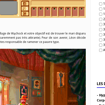
1
1
1
2
3
3
illage de Wąchock et votre objectif est de trouver le mari disparu
3
apparemment pas très attirante). Peur de son avenir, Léon décide
3
 êtes responsable de ramener ce pauvre type.
3
A
LES
Hyp
Corp