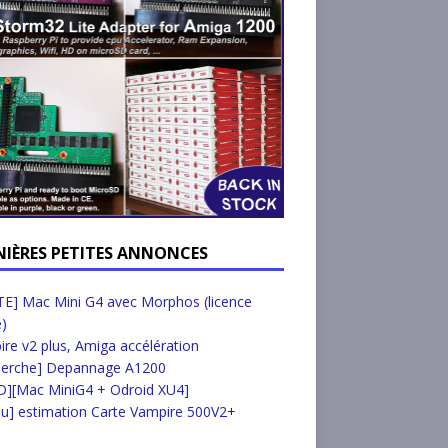
NIÈRES PETITES ANNONCES
E] Mac Mini G4 avec Morphos (licence
e)
re v2 plus, Amiga accélération
herche] Depannage A1200
D][Mac MiniG4 + Odroid XU4]
u] estimation Carte Vampire 500V2+