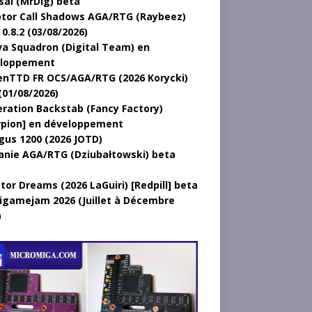
sal (MrDig) beta
tor Call Shadows AGA/RTG (Raybeez)
0.8.2 (03/08/2026)
a Squadron (Digital Team) en
loppement
nTTD FR OCS/AGA/RTG (2026 Korycki)
(01/08/2026)
ration Backstab (Fancy Factory)
rpion] en développement
gus 1200 (2026 JOTD)
anie AGA/RTG (Dziubałtowski) beta
tor Dreams (2026 LaGuiri) [Redpill] beta
gamejam 2026 (Juillet à Décembre
)