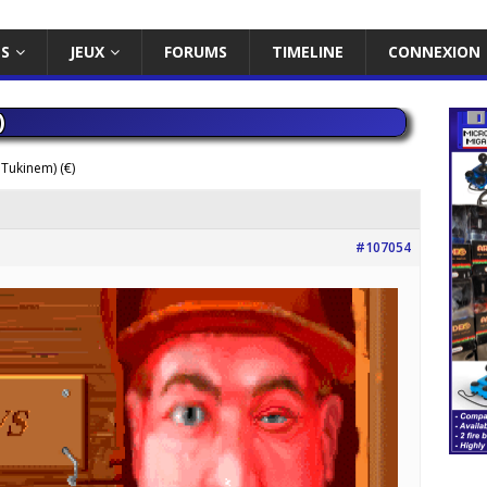
ES
JEUX
FORUMS
TIMELINE
CONNEXION
)
Tukinem) (€)
#107054