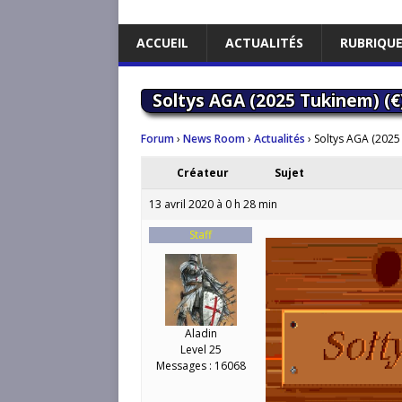
ACCUEIL
ACTUALITÉS
RUBRIQU
Soltys AGA (2025 Tukinem) (€
Forum
›
News Room
›
Actualités
›
Soltys AGA (2025 
Créateur
Sujet
13 avril 2020 à 0 h 28 min
Staff
Aladin
Level 25
Messages : 16068