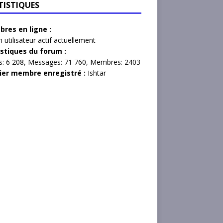
TISTIQUES
res en ligne :
 utilisateur actif actuellement
istiques du forum :
s:
6 208,
Messages:
71 760,
Membres:
2403
ier membre enregistré :
Ishtar