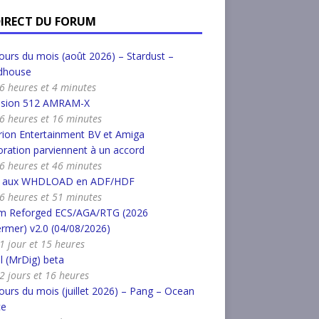
DIRECT DU FORUM
urs du mois (août 2026) – Stardust –
dhouse
a 6 heures et 4 minutes
nsion 512 AMRAM-X
a 6 heures et 16 minutes
ion Entertainment BV et Amiga
ration parviennent à un accord
a 6 heures et 46 minutes
r aux WHDLOAD en ADF/HDF
a 6 heures et 51 minutes
m Reforged ECS/AGA/RTG (2026
rmer) v2.0 (04/08/2026)
a 1 jour et 15 heures
l (MrDig) beta
a 2 jours et 16 heures
urs du mois (juillet 2026) – Pang – Ocean
ce