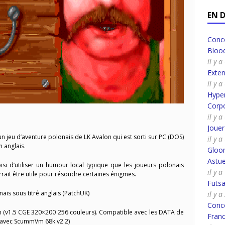
EN 
Conco
Bloo
il y 
Exte
il y 
Hyper
Corpo
il y 
Joue
 un jeu d’aventure polonais de LK Avalon qui est sorti sur PC (DOS)
il y 
n anglais.
Gloo
Astue
si d’utiliser un humour local typique que les joueurs polonais
il y 
rrait être utile pour résoudre certaines énigmes.
Futsa
ais sous titré anglais (PatchUK)
il y 
Conco
(v1.5 CGE 320×200 256 couleurs). Compatible avec les DATA de
Fran
e avec ScummVm 68k v2.2)