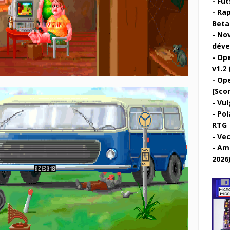
Fut
Rap
Beta 
Nov
déve
Ope
v1.2 
Ope
[Sco
Vul
Pol
RTG
Vec
Ami
2026