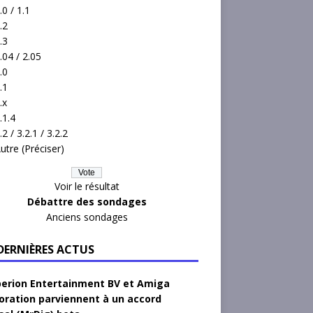
.0 / 1.1
.2
.3
.04 / 2.05
.0
.1
.x
.1.4
.2 / 3.2.1 / 3.2.2
utre (Préciser)
Voir le résultat
Débattre des sondages
Anciens sondages
 DERNIÈRES ACTUS
erion Entertainment BV et Amiga
oration parviennent à un accord