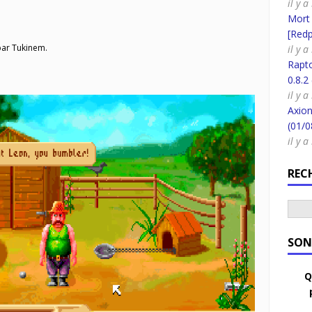
il y 
Mort
[Redpi
ar Tukinem.
il y 
Rapt
0.8.2
il y 
Axion
(01/0
il y 
REC
SON
Q