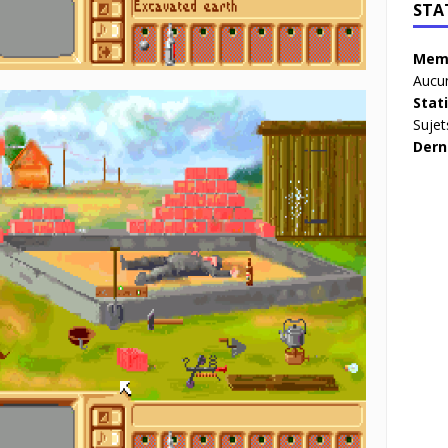
STA
Memb
Aucun
Stat
Sujet
Dern