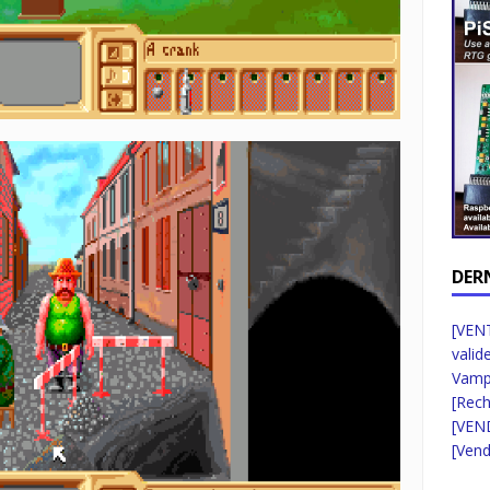
DER
[VENT
valid
Vampi
[Rec
[VEN
[Vend