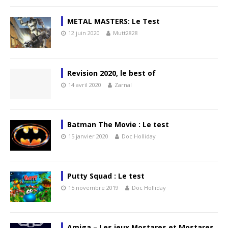
METAL MASTERS: Le Test
12 juin 2020
Mutt2828
Revision 2020, le best of
14 avril 2020
Zarnal
Batman The Movie : Le test
15 janvier 2020
Doc Holliday
Putty Squad : Le test
15 novembre 2019
Doc Holliday
Amiga – Les jeux Mostares et Mostares