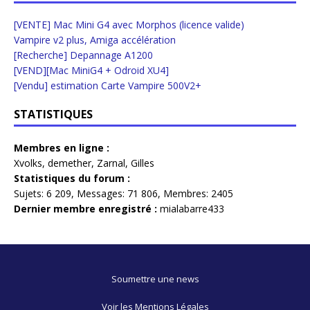
[VENTE] Mac Mini G4 avec Morphos (licence valide)
Vampire v2 plus, Amiga accélération
[Recherche] Depannage A1200
[VEND][Mac MiniG4 + Odroid XU4]
[Vendu] estimation Carte Vampire 500V2+
STATISTIQUES
Membres en ligne :
Xvolks
,
demether
,
Zarnal
,
Gilles
Statistiques du forum :
Sujets:
6 209,
Messages:
71 806,
Membres:
2405
Dernier membre enregistré :
mialabarre433
Soumettre une news
Voir les Mentions Légales