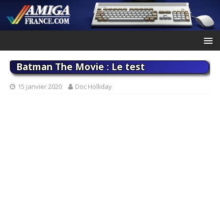
Batman The Movie : Le test
15 janvier 2020
Doc Holliday