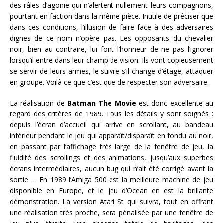
des râles d’agonie qui n’alertent nullement leurs compagnons,
pourtant en faction dans la même pièce. Inutile de préciser que
dans ces conditions, l’illusion de faire face à des adversaires
dignes de ce nom n’opère pas. Les opposants du chevalier
noir, bien au contraire, lui font l’honneur de ne pas l’ignorer
lorsqu’il entre dans leur champ de vision. Ils vont copieusement
se servir de leurs armes, le suivre s’il change d’étage, attaquer
en groupe. Voilà ce que c’est que de respecter son adversaire.
La réalisation de
Batman The Movie
est donc excellente au
regard des critères de 1989. Tous les détails y sont soignés :
depuis l’écran d’accueil qui arrive en scrollant, au bandeau
inférieur pendant le jeu qui apparaît/disparaît en fondu au noir,
en passant par l’affichage très large de la fenêtre de jeu, la
fluidité des scrollings et des animations, jusqu’aux superbes
écrans intermédiaires, aucun bug qui n’ait été corrigé avant la
sortie … En 1989 l’Amiga 500 est la meilleure machine de jeu
disponible en Europe, et le jeu d’Ocean en est la brillante
démonstration. La version Atari St qui suivra, tout en offrant
une réalisation très proche, sera pénalisée par une fenêtre de