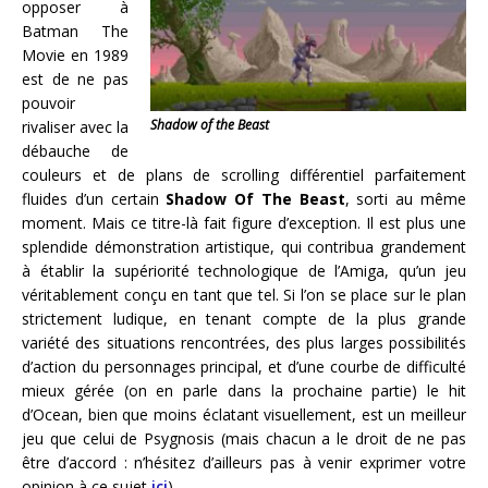
opposer à
Batman The
Movie en 1989
est de ne pas
pouvoir
Shadow of the Beast
rivaliser avec la
débauche de
couleurs et de plans de scrolling différentiel parfaitement
fluides d’un certain
Shadow Of The Beast
, sorti au même
moment. Mais ce titre-là fait figure d’exception. Il est plus une
splendide démonstration artistique, qui contribua grandement
à établir la supériorité technologique de l’Amiga, qu’un jeu
véritablement conçu en tant que tel. Si l’on se place sur le plan
strictement ludique, en tenant compte de la plus grande
variété des situations rencontrées, des plus larges possibilités
d’action du personnages principal, et d’une courbe de difficulté
mieux gérée (on en parle dans la prochaine partie) le hit
d’Ocean, bien que moins éclatant visuellement, est un meilleur
jeu que celui de Psygnosis (mais chacun a le droit de ne pas
être d’accord : n’hésitez d’ailleurs pas à venir exprimer votre
opinion à ce sujet
ici
).