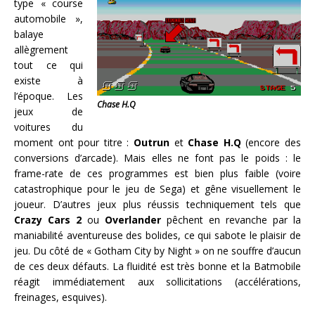
type « course
automobile »,
balaye
allègrement
tout ce qui
existe à
l’époque. Les
Chase H.Q
jeux de
voitures du
moment ont pour titre :
Outrun
et
Chase H.Q
(encore des
conversions d’arcade). Mais elles ne font pas le poids : le
frame-rate de ces programmes est bien plus faible (voire
catastrophique pour le jeu de Sega) et gêne visuellement le
joueur. D’autres jeux plus réussis techniquement tels que
Crazy Cars 2
ou
Overlander
pêchent en revanche par la
maniabilité aventureuse des bolides, ce qui sabote le plaisir de
jeu. Du côté de « Gotham City by Night » on ne souffre d’aucun
de ces deux défauts. La fluidité est très bonne et la Batmobile
réagit immédiatement aux sollicitations (accélérations,
freinages, esquives).