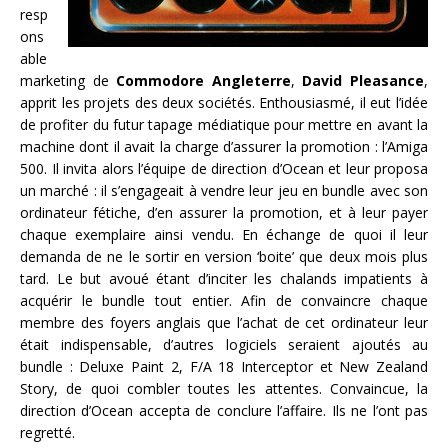
resp
ons
able
marketing de
Commodore Angleterre
,
David Pleasance
,
apprit les projets des deux sociétés. Enthousiasmé, il eut l’idée
de profiter du futur tapage médiatique pour mettre en avant la
machine dont il avait la charge d’assurer la promotion : l’Amiga
500. Il invita alors l’équipe de direction d’Ocean et leur proposa
un marché : il s’engageait à vendre leur jeu en bundle avec son
ordinateur fétiche, d’en assurer la promotion, et à leur payer
chaque exemplaire ainsi vendu. En échange de quoi il leur
demanda de ne le sortir en version ‘boite’ que deux mois plus
tard. Le but avoué étant d’inciter les chalands impatients à
acquérir le bundle tout entier. Afin de convaincre chaque
membre des foyers anglais que l’achat de cet ordinateur leur
était indispensable, d’autres logiciels seraient ajoutés au
bundle : Deluxe Paint 2, F/A 18 Interceptor et New Zealand
Story, de quoi combler toutes les attentes. Convaincue, la
direction d’Ocean accepta de conclure l’affaire. Ils ne l’ont pas
regretté.