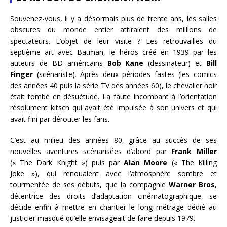
Souvenez-vous, il y a désormais plus de trente ans, les salles
obscures du monde entier attiraient des millions de
spectateurs. L’objet de leur visite ? Les retrouvailles du
septième art avec Batman, le héros créé en 1939 par les
auteurs de BD américains
Bob Kane
(dessinateur) et
Bill
Finger
(scénariste). Après deux périodes fastes (les comics
des années 40 puis la série TV des années 60), le chevalier noir
était tombé en désuétude. La faute incombant à l’orientation
résolument kitsch qui avait été impulsée à son univers et qui
avait fini par dérouter les fans.
C’est au milieu des années 80, grâce au succès de ses
nouvelles aventures scénarisées d’abord par
Frank Miller
(« The Dark Knight ») puis par
Alan Moore
(« The Killing
Joke »), qui renouaient avec l’atmosphère sombre et
tourmentée de ses débuts, que la compagnie
Warner Bros
,
détentrice des droits d’adaptation cinématographique, se
décide enfin à mettre en chantier le long métrage dédié au
justicier masqué qu’elle envisageait de faire depuis 1979.