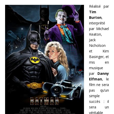
Réalisé par
Tim
Burton
,
interprété
par Michael
Keaton,
Jack
Nicholson
et Kim
Basinger, et
mis en
musique
par
Danny
Elfman
, le
film ne sera
pas qu’un
simple
succès : il
sera un
véritable