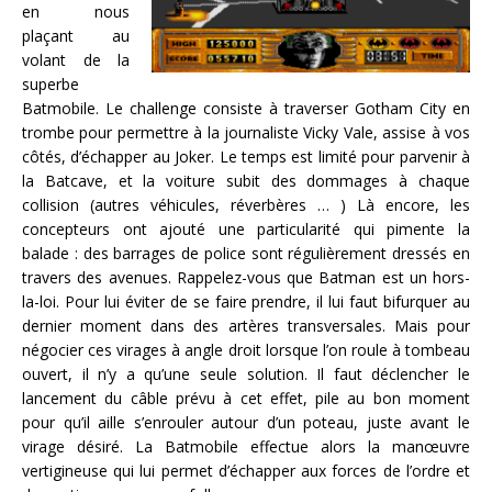
en nous
plaçant au
volant de la
superbe
Batmobile. Le challenge consiste à traverser Gotham City en
trombe pour permettre à la journaliste Vicky Vale, assise à vos
côtés, d’échapper au Joker. Le temps est limité pour parvenir à
la Batcave, et la voiture subit des dommages à chaque
collision (autres véhicules, réverbères … ) Là encore, les
concepteurs ont ajouté une particularité qui pimente la
balade : des barrages de police sont régulièrement dressés en
travers des avenues. Rappelez-vous que Batman est un hors-
la-loi. Pour lui éviter de se faire prendre, il lui faut bifurquer au
dernier moment dans des artères transversales. Mais pour
négocier ces virages à angle droit lorsque l’on roule à tombeau
ouvert, il n’y a qu’une seule solution. Il faut déclencher le
lancement du câble prévu à cet effet, pile au bon moment
pour qu’il aille s’enrouler autour d’un poteau, juste avant le
virage désiré. La Batmobile effectue alors la manœuvre
vertigineuse qui lui permet d’échapper aux forces de l’ordre et