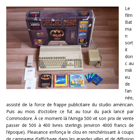
Le
film
Bat
ma
n
sort
it
don
c au
mili
eu
de
l’an
née,
assisté de la force de frappe publicitaire du studio américain.
Puis au mois d’octobre ce fut au tour du pack lancé par
Commodore. À ce moment-là l’Amiga 500 vit son prix de vente
passer de 500 à 400 livres sterlings (environ 4000 francs de
l’époque). Pleasance enfonça le clou en renchérissant à coups
de campagne d’affichage dans les grandes villes et de diffusion