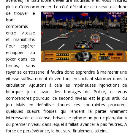
avenues) la Batmobile deviendra inutilisable et vous n’aurez
plus qu’à recommencer.
Le côté délicat de ce niveau est donc
de trouver le
bon
compromis
entre vitesse
et maniabilité.
Pour espérer
échapper au
Joker dans les
temps, sans
rayer sa carrosserie, il faudra donc apprendre à maintenir une
vitesse suffisamment élevée tout en sachant slalomer dans la
circulation. Ajoutons à cela les impérieuses injonctions de
bifurquer juste avant les barrages de Police, et vous
comprendrez pourquoi ce second niveau est le plus ardu du
jeu. Mais en définitive, toutes ces contraintes procurent
quelques sueurs froides qui rendent la partie vraiment
intéressante et intense, brisant le rythme un peu « plan-plan »
du premier niveau dans lequel il fallait avancer à pas feutrés. À
force de persévérance, le but sera finalement atteint.