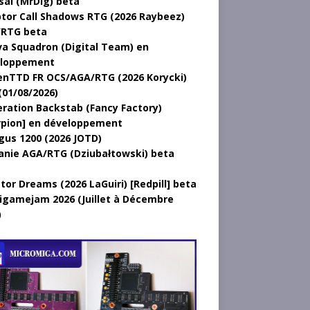
sal (MrDig) beta
tor Call Shadows RTG (2026 Raybeez)
RTG beta
a Squadron (Digital Team) en
loppement
nTTD FR OCS/AGA/RTG (2026 Korycki)
(01/08/2026)
ration Backstab (Fancy Factory)
rpion] en développement
gus 1200 (2026 JOTD)
anie AGA/RTG (Dziubałtowski) beta
tor Dreams (2026 LaGuiri) [Redpill] beta
gamejam 2026 (Juillet à Décembre
)