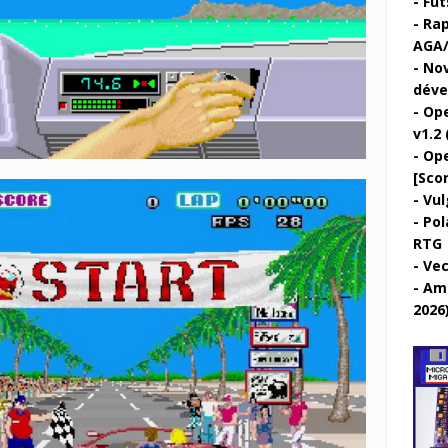
Fut
Rap
AGA/
Nov
déve
Ope
v1.2 
Ope
[Sco
Vul
Pol
RTG
Vec
Ami
2026