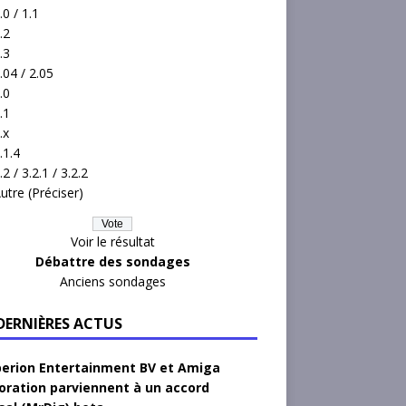
.0 / 1.1
.2
.3
.04 / 2.05
.0
.1
.x
.1.4
.2 / 3.2.1 / 3.2.2
utre (Préciser)
Voir le résultat
Débattre des sondages
Anciens sondages
 DERNIÈRES ACTUS
erion Entertainment BV et Amiga
oration parviennent à un accord