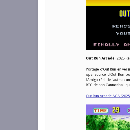
Out Run Arcade
(2025 Re
Portage d’Out Run en ver
opensource d’Out Run pou
l’Amiga réel de l’auteur: 
RTG de son Cannonball qu’i
Out Run Arcade AGA (2025