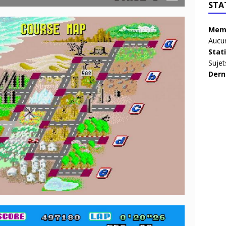
STA
Memb
Aucun
Stat
Sujet
Dern