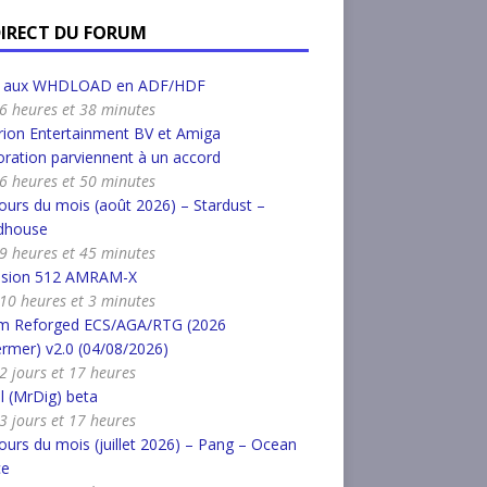
DIRECT DU FORUM
r aux WHDLOAD en ADF/HDF
a 6 heures et 38 minutes
ion Entertainment BV et Amiga
ration parviennent à un accord
a 6 heures et 50 minutes
urs du mois (août 2026) – Stardust –
dhouse
a 9 heures et 45 minutes
nsion 512 AMRAM-X
a 10 heures et 3 minutes
m Reforged ECS/AGA/RTG (2026
rmer) v2.0 (04/08/2026)
a 2 jours et 17 heures
l (MrDig) beta
a 3 jours et 17 heures
urs du mois (juillet 2026) – Pang – Ocean
ce