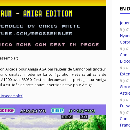
EN 
Joue
il y 
Hyper
Corpo
il y 
Conco
assembler)
Bloo
il y 
sion Arcade pour Amiga AGA par l’auteur de Cannonball (moteur
Exte
r ordinateur moderne). La configuration visée serait celle de
un A1200 avec 68030. C’est en découvrant les portages sur Amiga
il y 
l a eu l’idée de cette nouvelle version native pour Amiga.
Gloo
Astue
 Reassembler)
il y 
Futsa
il y 
Conco
Fran