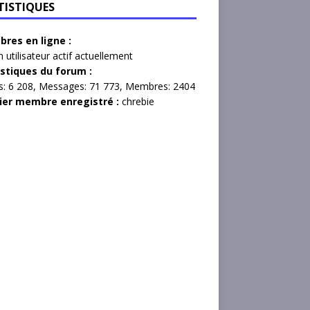
TISTIQUES
res en ligne :
 utilisateur actif actuellement
istiques du forum :
s:
6 208,
Messages:
71 773,
Membres:
2404
ier membre enregistré :
chrebie