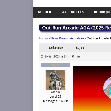
ACCUEIL
ACTUALITÉS
RUBRIQU
Out Run Arcade AGA (2025 Rea
Forum
›
News Room
›
Actualités
›
Out Run Arcade A
Créateur
Sujet
2 février 2024 à 21 h 10 min
Staff
Aladin
Level 25
Messages : 16068