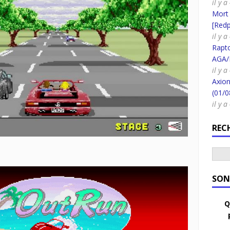
il y 
Mort
[Redpi
il y 
Rapt
AGA/
il y 
Axion
(01/0
il y 
REC
SON
Q