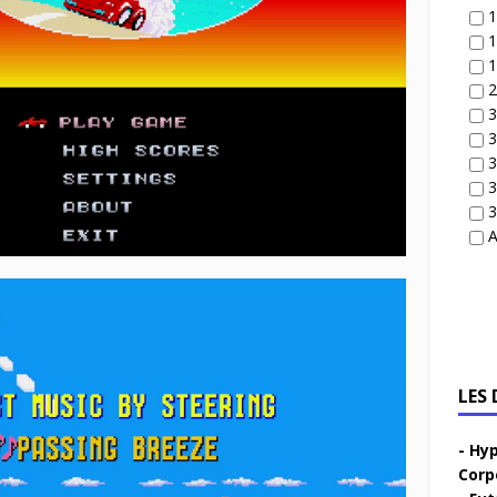
1
1
1
2
3
3
3
3
3
A
LES
Hyp
Corp