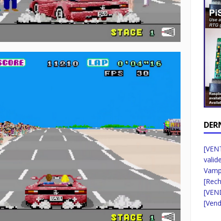
DER
[VENT
valid
Vampi
[Rec
[VEN
[Vend