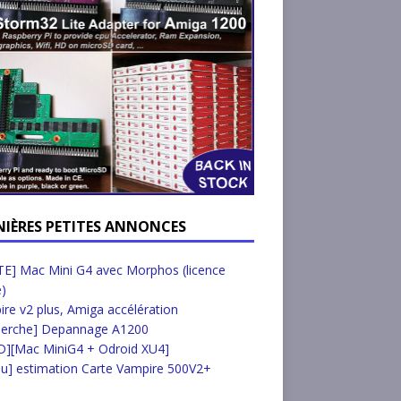
NIÈRES PETITES ANNONCES
E] Mac Mini G4 avec Morphos (licence
e)
re v2 plus, Amiga accélération
herche] Depannage A1200
D][Mac MiniG4 + Odroid XU4]
u] estimation Carte Vampire 500V2+