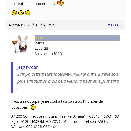
de feuilles de papier, etc…
4 janvier 2023 à 13 h 46 min
#154456
Staff
Zarnal
Level 23
Messages : 8113
Jeeg wrote:
Sympa cette petite interview, j’aurai aimé qu’elle soit
plus exhaustive mais cela viendra peut-être plus tard
!
Il est très occupé. Je ne souhaitais pas trop l’inonder de
questions.
A1200 Commodore mutant " FrankenAmiga" + 68040 + 8MO + SD
8go - A1200 ESCOM. HD 20MO. Mon meilleur et seul A500 :
WinUae. CPC 6128-CPC 464.