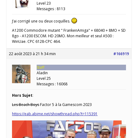
Level 23
Messages : 8113
J’ai corrigé une ou deux coquilles.
A1200 Commodore mutant " FrankenAmiga" + 68040 + 8MO + SD
8go - A1200 ESCOM. HD 20MO. Mon meilleur et seul A500 :
WinUae. CPC 6128-CPC 464.
22 août 2023 à 21 h 34 min
#166919
Staff
Aladin
Level 25
Messages : 16068
Hors Sujet
:
Les Beach Boys
Factor 5 à la Gamescom 2023
https://eab.abime.net/showthread.php?t=115391