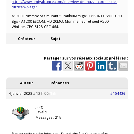
https://www.amigafrance.com/interview-de-muzza-codeur-de-
turrican-2-aga/
A1200 Commodore mutant " FrankenAmiga" + 68040 + 8MO + SD
8go - A1200 ESCOM. HD 20MO. Mon meilleur et seul A500 :
WinUae. CPC 6128-CPC 464.
Créateur
Sujet
Partager sur vos réseaux sociaux préférés :
Auteur
Réponses
4 janvier 2023 à 12 h 06 min
#154426
Jeeg
Level 5
Messages : 219
Sympa cette petite interview, j’aurai aimé qu’elle soit plus