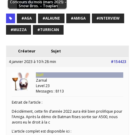
Concours du mois (mars 2025) –
Snow Bros. – Toaplan
#AGA
#ALAUNE
#AMIGA
#INTERVIEW
#MUZZA
#TURRICAN
Créateur
Sujet
4 janvier 2023 à 10 h 28 min
#154423
Staff
Zarnal
Level 23
Messages : 8113
Extrait de l’article :
Décidément, cette fin d’année 2022 aura été bien prolifique pour
l’Amiga. Après la démo de Batman Rises sortie sur A500, nous
avons eu le droit à la c
L’article complet est disponible ici :