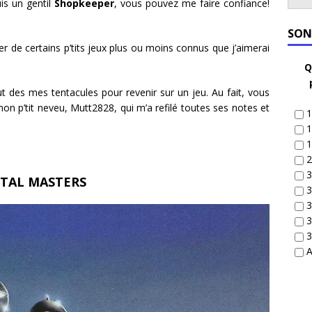
uis un gentil
Shopkeeper
, vous pouvez me faire confiance!
SON
er de certains p’tits jeux plus ou moins connus que j’aimerai
Q
 des mes tentacules pour revenir sur un jeu. Au fait, vous
mon p’tit neveu, Mutt2828, qui m’a refilé toutes ses notes et
1
1
1
2
3
TAL MASTERS
3
3
3
3
A