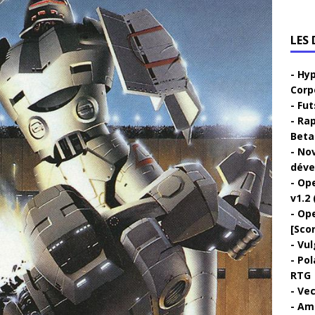
LES
Hyp
Corp
Fut
Rap
Beta 
Nov
déve
Ope
v1.2 
Ope
[Sco
Vul
Pol
RTG
Vec
Ami