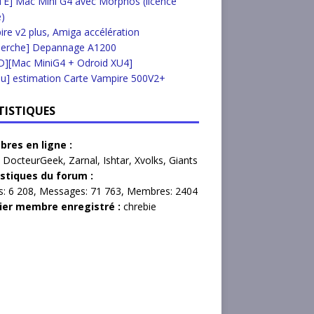
E] Mac Mini G4 avec Morphos (licence
e)
re v2 plus, Amiga accélération
herche] Depannage A1200
D][Mac MiniG4 + Odroid XU4]
u] estimation Carte Vampire 500V2+
TISTIQUES
res en ligne :
,
DocteurGeek
,
Zarnal
,
Ishtar
,
Xvolks
,
Giants
istiques du forum :
s:
6 208,
Messages:
71 763,
Membres:
2404
ier membre enregistré :
chrebie