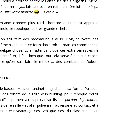
 nous a protégé contre les attaques des
Golgoths
. Merci!
llé, comme ça… laissant tout en ruine derrière lui.
– … Ah ça!
 bousillé votre planète
… Désolé. –
ntaine d’année plus tard, l’homme a lui aussi appris à
chnologie robotique de très grande échelle.
 on sait faire des méchas nous aussi! Bon, peut-être pas
 même niveau que ce formidable robot, mais ça commence à
uelque chose. Et en attendant que ces extra-terrestres ne
 embêter, il faut bien que tout cela serve à quelque chose.
 ce qu’on sait faire le mieux … des combats de Robots
STERS!
de baston! Mais un tantinet original dans sa forme. Puisque,
es robots de la taille d’un building, pour l’époque c’était
ix d’équipement
à des prix attractifs
…
– pardon, déformation
e ferraille » et aller pulvériser l’adversaire au contact et à
es inter-niveaux (ça c’est vrai que c’est du classique…). Un