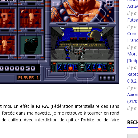
Astue
il y a
Futsa
il y a
Conco
Fran
il y 
Mort
[Redpi
il y a
Rapt
0.8.2
il y a
Axion
(01/0
t moi. En effet la
F.I.F.A.
(Fédération Interstellaire des Fans
il y a
 forcée dans ma navette, je me retrouve à tourner en rond
 de caillou. Avec interdiction de quitter l’orbite ou de faire
REC