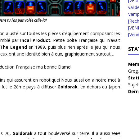
[VENT
valid
Vampi
iens tu l’as pas volée celle-la!
[Rec
[VEN
n ajusté sur toutes les pièces d’équipement composant les
[Vend
semblé par
Incal Product
. Petite boîte Française qui n’avait
: The Legend
en 1989, puis plus rien après le jeu qui nous
STA
jeux ont une identité bien à eux, graphiquement surtout…
Memb
production Française ma bonne Dame!
Greg
Stat
icains qui assurent en robotique! Nous aussi on a notre mot à
Sujet
 fut le 2ème pays à diffuser
Goldorak
, en dehors du Japon
Dern
es 70,
Goldorak
a tout bouleversé sur terre. Il a aussi
tout