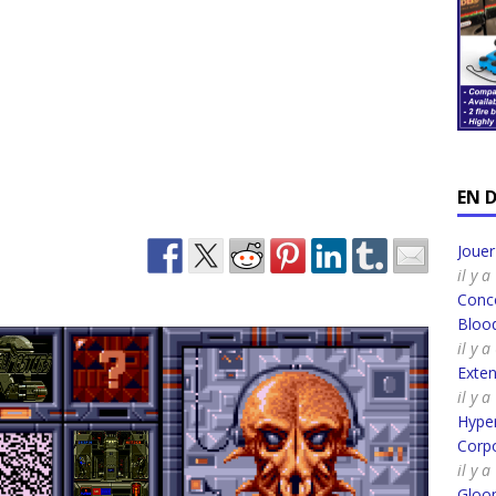
EN 
Joue
il y 
Conco
Bloo
il y 
Exte
il y 
Hyper
Corpo
il y 
Gloo