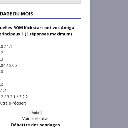
DAGE DU MOIS
uelles ROM Kickstart ont vos Amiga
principaux ? (3 réponses maximum)
.0 / 1.1
.2
.3
.04 / 2.05
.0
.1
.x
.1.4
.2 / 3.2.1 / 3.2.2
utre (Préciser)
Voir le résultat
Débattre des sondages