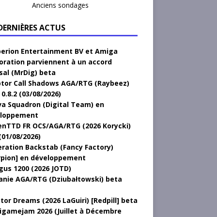
Anciens sondages
 DERNIÈRES ACTUS
erion Entertainment BV et Amiga
oration parviennent à un accord
sal (MrDig) beta
tor Call Shadows AGA/RTG (Raybeez)
0.8.2 (03/08/2026)
a Squadron (Digital Team) en
loppement
nTTD FR OCS/AGA/RTG (2026 Korycki)
(01/08/2026)
ration Backstab (Fancy Factory)
rpion] en développement
gus 1200 (2026 JOTD)
anie AGA/RTG (Dziubałtowski) beta
tor Dreams (2026 LaGuiri) [Redpill] beta
gamejam 2026 (Juillet à Décembre