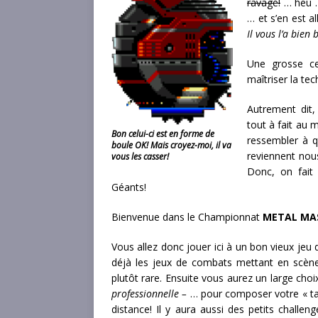
ravagé!
… heu …
… et s’en est a
Il vous l’a bien
Une grosse ce
maîtriser la te
Autrement dit,
tout à fait au
Bon celui-ci est en forme de
ressembler à q
boule OK! Mais croyez-moi, il va
reviennent nous
vous les casser!
Donc, on fait
Géants!
Bienvenue dans le Championnat
METAL MA
Vous allez donc jouer ici à un bon vieux jeu 
déjà les jeux de combats mettant en scène d
plutôt rare. Ensuite vous aurez un large cho
professionnelle –
… pour composer votre « tas d
distance! Il y aura aussi des petits challeng