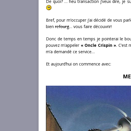
De quoi? … heu transaction j’veux dire, je s
Bref, pour m’occuper j’ai décidé de vous parl
bien
refourg
… vous faire découvrir!
Donc de temps en temps je pointerai le bout
pouvez m’appeler
« Oncle Crispin »
. C’est 
m’a demandé ce service…
Et aujourd’hui on commence avec:
ME