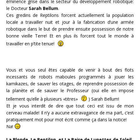
éminence grise dans le secteur du développement robotique:
le Docteur
Sarah Bellum
.
Ces gredins de Reptilons forcent actuellement la population
locale a travailler nuit et jour à la fabrication d’une armée
robotique dans le but de prendre ensuite possession de notre
bonne vieille Terre! Et en plus ils forcent tout le monde à
travailler en p’tite tenue!
Vous et vous seul êtes capable de venir à bout des flots
incessants de robots maboules programmés à jouer les
kamikazes, de sauver les otages, de reprendre possession de
la planète et de sauver le Professeur (oui elle en impose
tellement qu’elle à plusieurs «titres»
) Sarah Bellum!
Et je vous interdit de dire que tout ceci est issu de mon
cerveau malade! Il n’y a aucune extravagance de ma part, c’est
pratiquement mot pour mot écrit comme ça dans la notice!
Na!
La Blonde, Le Reptilon, et La Paire de Lunettes de Soleil.