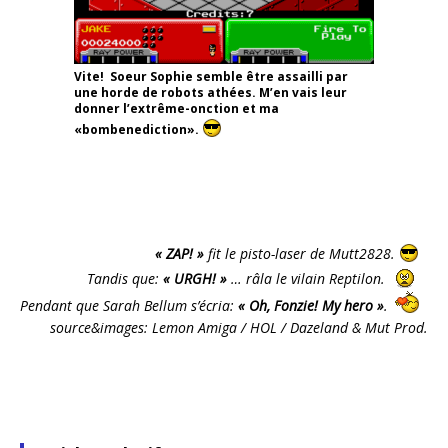
Vite! Soeur Sophie semble être assailli par
une horde de robots athées. M’en vais leur
donner l’extrême-onction et ma
«bombenediction».
« ZAP! »
fit le pisto-laser de Mutt2828.
Tandis que:
« URGH! »
… râla le vilain Reptilon.
Pendant que Sarah Bellum s’écria:
« Oh, Fonzie! My hero »
.
source&images: Lemon Amiga / HOL / Dazeland & Mut Prod.