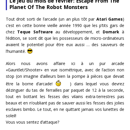
Le jeu du mois de février: Escape From The
Planet Of The Robot Monsters
Tout droit sorti de l’arcade (un an plus tôt par
Atari Games
)
c’est en cette bonne vieille année 1990 que les p’tits gars de
chez
Teque Software
au développement, et
Domark
à
l’édition, se sont dit que les possesseurs de micro-ordinateurs
avaient le potentiel pour être eux aussi … des sauveurs de
l’humanité.
Alors nous avons affaire ici à un pur arcade
«Gauntlet/Shooter» en vue isométrique, avec de l’action non
stop (on imagine d’ailleurs bien la pompe à pièces que devait
être la borne d’arcade!
) dans lequel vous devrez
dézinguer du tas de ferrailles par paquet de 12 à la seconde,
tout en bottant les fesses des vilains extra-terrestres pas
beaux et en n’oubliant pas de sauver aussi les fesses des jolies
esclaves bimbo. Le tout, en ne quittant jamais vos lunettes de
soleil!
Vous vous sentez d’attaque?