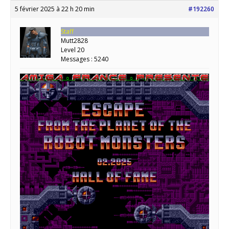
5 février 2025 à 22 h 20 min
#192260
Staff
Mutt2828
Level 20
Messages : 5240