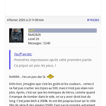
4 février 2025 à 21 h 09 min
#192202
Staff
Mutt2828
Level 20
Messages : 5240
Teuff wrote:
Premières impressions après cette première partie.
Ca pique un peu les yeux, l
Rohhhh… t’es un peu dur là.
Enfin bon, j’imagine que c’est les goûts et les couleurs… certes il
ne fait pas cracher ses tripes au 500, mais il n’est pas vilain non
plus. Après, c’est sur que les mimiques du héros, comme quand
il manque de tomber dans le vide, on va y avoir droit tout du
long. C’est juste kitch à 300%. Ils ont été jusqu’au bout sur le côté
film de série B des années 50/60. Faut pas le prendre autrement.