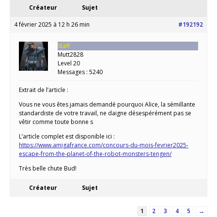
Créateur
Sujet
4 février 2025 à 12 h 26 min
#192192
Staff
Mutt2828
Level 20
Messages : 5240
Extrait de l’article :
Vous ne vous êtes jamais demandé pourquoi Alice, la sémillante
standardiste de votre travail, ne daigne désespérément pas se
vêtir comme toute bonne s
L’article complet est disponible ici :
https://www.amigafrance.com/concours-du-mois-fevrier2025-
escape-from-the-planet-of-the-robot-monsters-tengen/
Très belle chute Bud!
Créateur
Sujet
1
2
3
4
5
→