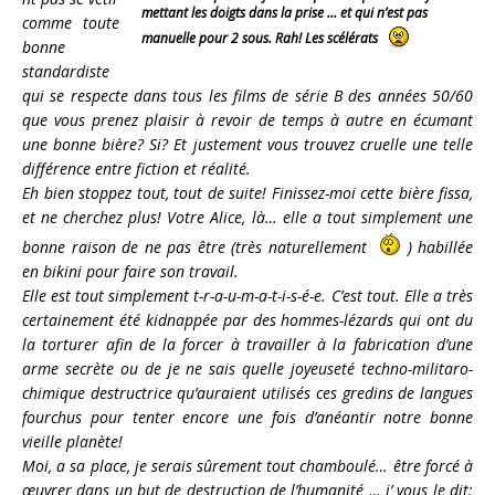
mettant les doigts dans la prise … et qui n’est pas
comme toute
manuelle pour 2 sous. Rah! Les scélérats
bonne
standardiste
qui se respecte dans tous les films de série B des années 50/60
que vous prenez plaisir à revoir de temps à autre en écumant
une bonne bière? Si? Et justement vous trouvez cruelle une telle
différence entre fiction et réalité.
Eh bien stoppez tout, tout de suite! Finissez-moi cette bière fissa,
et ne cherchez plus! Votre Alice, là… elle a tout simplement une
bonne raison de ne pas être (très naturellement
) habillée
en bikini pour faire son travail.
Elle est tout simplement t-r-a-u-m-a-t-i-s-é-e. C’est tout. Elle a très
certainement été kidnappée par des hommes-lézards qui ont du
la torturer afin de la forcer à travailler à la fabrication d’une
arme secrète ou de je ne sais quelle joyeuseté techno-militaro-
chimique destructrice qu’auraient utilisés ces gredins de langues
fourchus pour tenter encore une fois d’anéantir notre bonne
vieille planète!
Moi, a sa place, je serais sûrement tout chamboulé… être forcé à
œuvrer dans un but de destruction de l’humanité … j’ vous le dit: