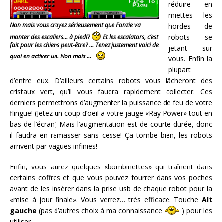
réduire en
miettes les
Non mais vous croyez sérieusement que Fonzie va
hordes de
robots se
monter des escaliers… à pied!?
Et les escalators, c’est
fait pour les chiens peut-être? … Tenez justement voici de
jetant sur
quoi en activer un. Non mais …
vous. Enfin la
plupart
d’entre eux. D’ailleurs certains robots vous lâcheront des
cristaux vert, qu’il vous faudra rapidement collecter. Ces
derniers permettrons d’augmenter la puissance de feu de votre
flingue! (Jetez un coup d’oeil à votre jauge «Ray Power» tout en
bas de l’écran) Mais l’augmentation est de courte durée, donc
il faudra en ramasser sans cesse! Ça tombe bien, les robots
arrivent par vagues infinies!
Enfin, vous aurez quelques «bombinettes» qui traînent dans
certains coffres et que vous pouvez fourrer dans vos poches
avant de les insérer dans la prise usb de chaque robot pour la
«mise à jour finale». Vous verrez… très efficace. Touche
Alt
gauche
(pas d’autres choix à ma connaissance
) pour les
utiliser.