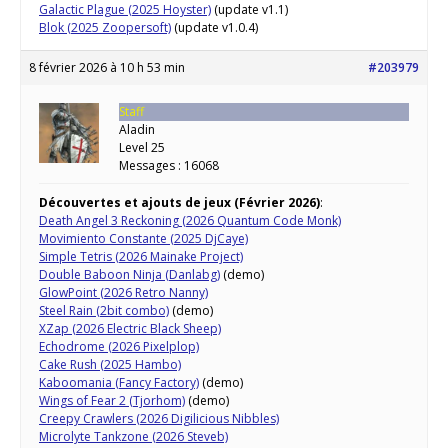
Galactic Plague (2025 Hoyster)
(update v1.1)
Blok (2025 Zoopersoft)
(update v1.0.4)
8 février 2026 à 10 h 53 min
#203979
Staff
Aladin
Level 25
Messages : 16068
Découvertes et ajouts de jeux (Février 2026)
:
Death Angel 3 Reckoning (2026 Quantum Code Monk)
Movimiento Constante (2025 DjCaye)
Simple Tetris (2026 Mainake Project)
Double Baboon Ninja (Danlabg)
(demo)
GlowPoint (2026 Retro Nanny)
Steel Rain (2bit combo)
(demo)
XZap (2026 Electric Black Sheep)
Echodrome (2026 Pixelplop)
Cake Rush (2025 Hambo)
Kaboomania (Fancy Factory)
(demo)
Wings of Fear 2 (Tjorhom)
(demo)
Creepy Crawlers (2026 Digilicious Nibbles)
Microlyte Tankzone (2026 Steveb)