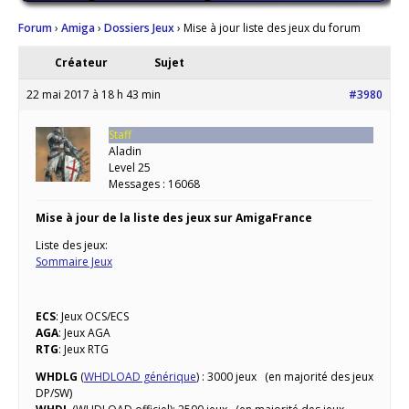
Forum
›
Amiga
›
Dossiers Jeux
›
Mise à jour liste des jeux du forum
Créateur
Sujet
22 mai 2017 à 18 h 43 min
#3980
Staff
Aladin
Level 25
Messages : 16068
Mise à jour de la liste des jeux sur AmigaFrance
Liste des jeux:
Sommaire Jeux
ECS
: Jeux OCS/ECS
AGA
: Jeux AGA
RTG
: Jeux RTG
WHDLG
(
WHDLOAD générique
) : 3000 jeux (en majorité des jeux
DP/SW)