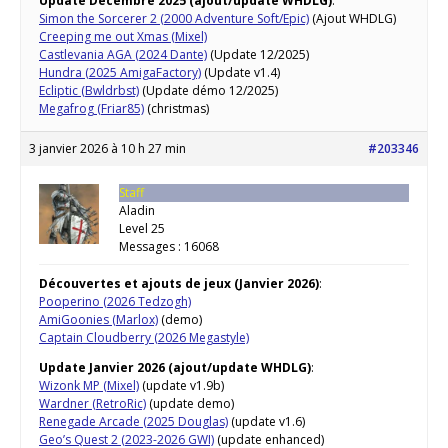
Update Décembre 2025 (ajout/update WHDLG)
:
Simon the Sorcerer 2 (2000 Adventure Soft/Epic)
(Ajout WHDLG)
Creeping me out Xmas (Mixel)
Castlevania AGA (2024 Dante)
(Update 12/2025)
Hundra (2025 AmigaFactory)
(Update v1.4)
Ecliptic (Bwldrbst)
(Update démo 12/2025)
Megafrog (Friar85)
(christmas)
3 janvier 2026 à 10 h 27 min
#203346
Staff
Aladin
Level 25
Messages : 16068
Découvertes et ajouts de jeux (Janvier 2026)
:
Pooperino (2026 Tedzogh)
AmiGoonies (Marlox)
(demo)
Captain Cloudberry (2026 Megastyle)
Update Janvier 2026 (ajout/update WHDLG)
:
Wizonk MP (Mixel)
(update v1.9b)
Wardner (RetroRic)
(update demo)
Renegade Arcade (2025 Douglas)
(update v1.6)
Geo’s Quest 2 (2023-2026 GWI)
(update enhanced)