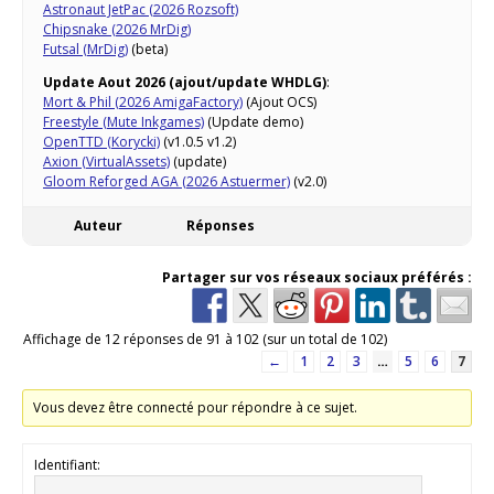
Astronaut JetPac (2026 Rozsoft)
Chipsnake (2026 MrDig)
Futsal (MrDig)
(beta)
Update Aout 2026 (ajout/update WHDLG)
:
Mort & Phil (2026 AmigaFactory)
(Ajout OCS)
Freestyle (Mute Inkgames)
(Update demo)
OpenTTD (Korycki)
(v1.0.5 v1.2)
Axion (VirtualAssets)
(update)
Gloom Reforged AGA (2026 Astuermer)
(v2.0)
Auteur
Réponses
Partager sur vos réseaux sociaux préférés :
Affichage de 12 réponses de 91 à 102 (sur un total de 102)
←
1
2
3
…
5
6
7
Vous devez être connecté pour répondre à ce sujet.
Identifiant: