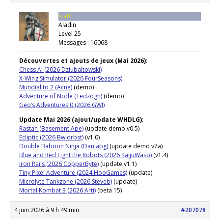
Staff
Aladin
Level 25
Messages : 16068
Découvertes et ajouts de jeux (Mai 2026)
:
Chess AI (2026 Dziubaltowski)
X-Wing Simulator (2026 FourSeasons)
Mundialito 2 (Acne)
(demo)
Adventure of Node (Tedzogh)
(demo)
Geo’s Adventures 0 (2026 GWI)
Update Mai 2026 (ajout/update WHDLG)
:
Rastan (Basement Ape)
(update demo v0.5)
Ecliptic (2026 Bwldrbst)
(v1.0)
Double Baboon Ninja (Danlabg)
(update demo v7a)
Blue and Red Fight the Robots (2026 KaijuWasp)
(v1.4)
Iron Rails (2026 CopperByte)
(update v1.1)
Tiny Pixel Adventure (2024 HooGames)
(update)
Microlyte Tankzone (2026 Steveb)
(update)
Mortal Kombat 3 (2026 Arti)
(beta 15)
4 juin 2026 à 9 h 49 min
#207078