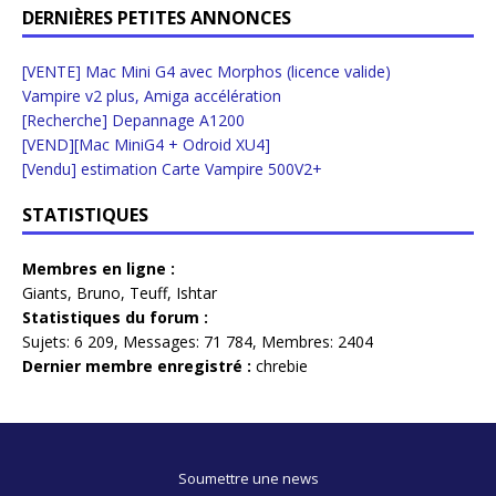
DERNIÈRES PETITES ANNONCES
[VENTE] Mac Mini G4 avec Morphos (licence valide)
Vampire v2 plus, Amiga accélération
[Recherche] Depannage A1200
[VEND][Mac MiniG4 + Odroid XU4]
[Vendu] estimation Carte Vampire 500V2+
STATISTIQUES
Membres en ligne :
Giants
,
Bruno
,
Teuff
,
Ishtar
Statistiques du forum :
Sujets:
6 209,
Messages:
71 784,
Membres:
2404
Dernier membre enregistré :
chrebie
Soumettre une news