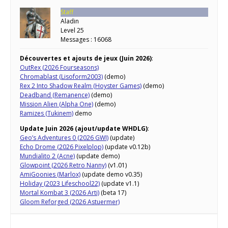
Staff
Aladin
Level 25
Messages : 16068
Découvertes et ajouts de jeux (Juin 2026)
:
OutRex (2026 Fourseasons)
Chromablast (Lisoform2003)
(demo)
Rex 2 Into Shadow Realm (Hoyster Games)
(demo)
Deadband (Remanence)
(demo)
Mission Alien (Alpha One)
(demo)
Ramizes (Tukinem)
demo
Update Juin 2026 (ajout/update WHDLG)
:
Geo’s Adventures 0 (2026 GWI)
(update)
Echo Drome (2026 Pixelplop)
(update v0.12b)
Mundialito 2 (Acne)
(update demo)
Glowpoint (2026 Retro Nanny)
(v1.01)
AmiGoonies (Marlox)
(update demo v0.35)
Holiday (2023 Lifeschool22)
(update v1.1)
Mortal Kombat 3 (2026 Arti)
(beta 17)
Gloom Reforged (2026 Astuermer)