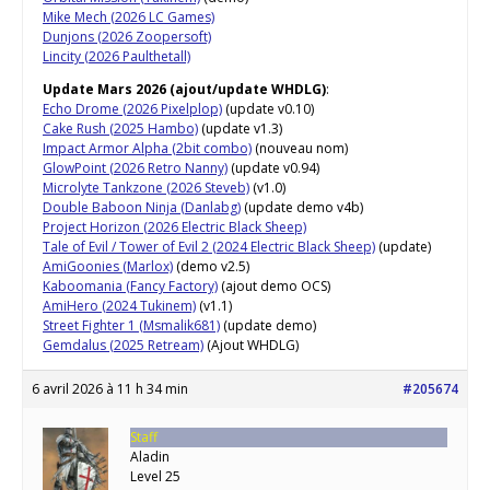
Mike Mech (2026 LC Games)
Dunjons (2026 Zoopersoft)
Lincity (2026 Paulthetall)
Update Mars 2026 (ajout/update WHDLG)
:
Echo Drome (2026 Pixelplop)
(update v0.10)
Cake Rush (2025 Hambo)
(update v1.3)
Impact Armor Alpha (2bit combo)
(nouveau nom)
GlowPoint (2026 Retro Nanny)
(update v0.94)
Microlyte Tankzone (2026 Steveb)
(v1.0)
Double Baboon Ninja (Danlabg)
(update demo v4b)
Project Horizon (2026 Electric Black Sheep)
Tale of Evil / Tower of Evil 2 (2024 Electric Black Sheep)
(update)
AmiGoonies (Marlox)
(demo v2.5)
Kaboomania (Fancy Factory)
(ajout demo OCS)
AmiHero (2024 Tukinem)
(v1.1)
Street Fighter 1 (Msmalik681)
(update demo)
Gemdalus (2025 Retream)
(Ajout WHDLG)
6 avril 2026 à 11 h 34 min
#205674
Staff
Aladin
Level 25