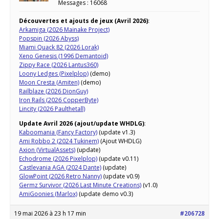
Messages : 16068
Découvertes et ajouts de jeux (Avril 2026)
:
Arkamiga (2026 Mainake Project)
Popspin (2026 Abyss)
Miami Quack 82 (2026 Lorak)
Xeno Genesis (1996 Demantoid)
Zippy Race (2026 Lantus360)
Loony Ledges (Pixelplop)
(demo)
Moon Cresta (Amiten)
(demo)
Railblaze (2026 DionGuy)
Iron Rails (2026 CopperByte)
Lincity (2026 Paulthetall)
Update Avril 2026 (ajout/update WHDLG)
:
Kaboomania (Fancy Factory)
(update v1.3)
Ami Robbo 2 (2024 Tukinem)
(Ajout WHDLG)
Axion (VirtualAssets)
(update)
Echodrome (2026 Pixelplop)
(update v0.11)
Castlevania AGA (2024 Dante)
(update)
GlowPoint (2026 Retro Nanny)
(update v0.9)
Germz Survivor (2026 Last Minute Creations)
(v1.0)
AmiGoonies (Marlox)
(update demo v0.3)
19 mai 2026 à 23 h 17 min
#206728