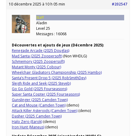
10 décembre 2025 à 10 h 05 min
#202547
Staff
Aladin
Level 25
Messages : 16068
Découvertes et ajouts de jeux (Décembre 2025)
:
Renegade Arcade (2025 Douglas)
Mad Santa (2025 Zoopersoft)
(Non WHDLG)
Schmemory (2025 Zoopersoft)
Mutant Monty (2025 Cobour)
Wheelchair Gladiators Championship (2025 Hambo)
Santa’s Present Drop 5 (2025 RobSmithDev)
Sleigh Ride and Seek (2025 Steveb)
Go Go Gold (2025 Fourseasons)
Super Santa Copter (2025 Fourseasons)
Gunslinger (2025 Camden Town)
Cat and Mouse (Camden Town)
(demo)
Attack Killer Asteroids (Camden Town)
(demo)
Dasher (2025 Camden Town)
Halo Zero (Earok)
(demo)
Iron Hunt (Maneus)
(demo)