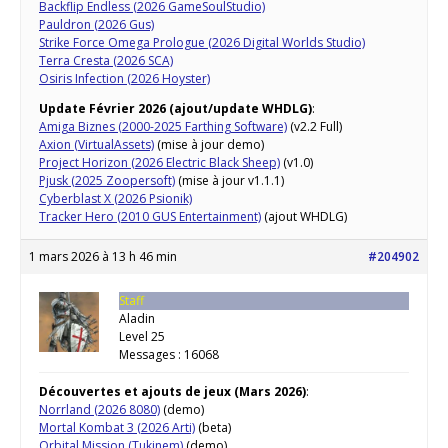
Backflip Endless (2026 GameSoulStudio)
Pauldron (2026 Gus)
Strike Force Omega Prologue (2026 Digital Worlds Studio)
Terra Cresta (2026 SCA)
Osiris Infection (2026 Hoyster)
Update Février 2026 (ajout/update WHDLG)
:
Amiga Biznes (2000-2025 Farthing Software)
(v2.2 Full)
Axion (VirtualAssets)
(mise à jour demo)
Project Horizon (2026 Electric Black Sheep)
(v1.0)
Pjusk (2025 Zoopersoft)
(mise à jour v1.1.1)
Cyberblast X (2026 Psionik)
Tracker Hero (2010 GUS Entertainment)
(ajout WHDLG)
1 mars 2026 à 13 h 46 min
#204902
Staff
Aladin
Level 25
Messages : 16068
Découvertes et ajouts de jeux (Mars 2026)
:
Norrland (2026 8080)
(demo)
Mortal Kombat 3 (2026 Arti)
(beta)
Orbital Mission (Tukinem)
(demo)