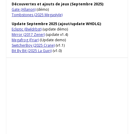
Découvertes et ajouts de jeux (Septembre 2025)
:
Gate (Allanon)
(démo)
Tombstones (2025 Megastyle)
Update Septembre 2025 (ajout/update WHDLG)
:
Ecliptic (Bwldrbst)
(update démo)
Mirror (2017 Zener)
(update v1.4)
Megafrog (Friar)
(Update demo)
SwitcherBoy (2025 Crane)
(v1.1)
Bit By Bit (2025 La Guiri)
(v1.0)