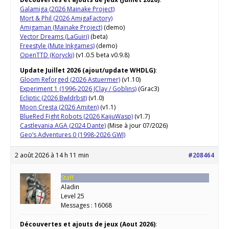
Galamiga (2026 Mainake Project)
Mort & Phil (2026 AmigaFactory)
Amigaman (Mainake Project)
(demo)
Vector Dreams (LaGuiri)
(beta)
Freestyle (Mute Inkgames)
(demo)
OpenTTD (Korycki)
(v1.0.5 beta v0.9.8)
Update Juillet 2026 (ajout/update WHDLG)
:
Gloom Reforged (2026 Astuermer)
(v1.10)
Experiment 1 (1996-2026 JClay / Goblins)
(Grac3)
Ecliptic (2026 Bwldrbst)
(v1.0)
Moon Cresta (2026 Amiten)
(v1.1)
BlueRed Fight Robots (2026 KaijuWasp)
(v1.7)
Castlevania AGA (2024 Dante)
(Mise à jour 07/2026)
Geo’s Adventures 0 (1998-2026 GWI)
2 août 2026 à 14 h 11 min
#208464
Staff
Aladin
Level 25
Messages : 16068
Découvertes et ajouts de jeux (Aout 2026)
: