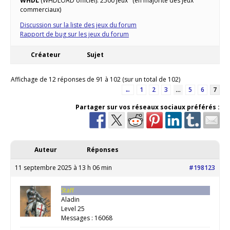
WHDL
(WHDLOAD officiel): 2500 jeux (en majorité des jeux
commerciaux)
Discussion sur la liste des jeux du forum
Rapport de bug sur les jeux du forum
Créateur
Sujet
Affichage de 12 réponses de 91 à 102 (sur un total de 102)
←
1
2
3
…
5
6
7
Partager sur vos réseaux sociaux préférés :
Auteur
Réponses
11 septembre 2025 à 13 h 06 min
#198123
Staff
Aladin
Level 25
Messages : 16068