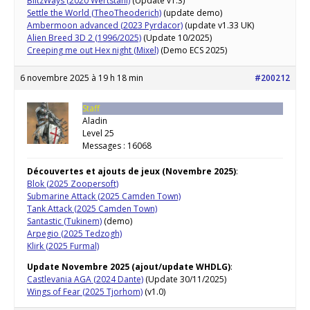
BlitzWays (2020 Wertstahl)
(Update v1.3)
Settle the World (TheoTheoderich)
(update demo)
Ambermoon advanced (2023 Pyrdacor)
(update v1.33 UK)
Alien Breed 3D 2 (1996/2025)
(Update 10/2025)
Creeping me out Hex night (Mixel)
(Demo ECS 2025)
6 novembre 2025 à 19 h 18 min
#200212
Staff
Aladin
Level 25
Messages : 16068
Découvertes et ajouts de jeux (Novembre 2025)
:
Blok (2025 Zoopersoft)
Submarine Attack (2025 Camden Town)
Tank Attack (2025 Camden Town)
Santastic (Tukinem)
(demo)
Arpegio (2025 Tedzogh)
Klirk (2025 Furmal)
Update Novembre 2025 (ajout/update WHDLG)
:
Castlevania AGA (2024 Dante)
(Update 30/11/2025)
Wings of Fear (2025 Tjorhom)
(v1.0)