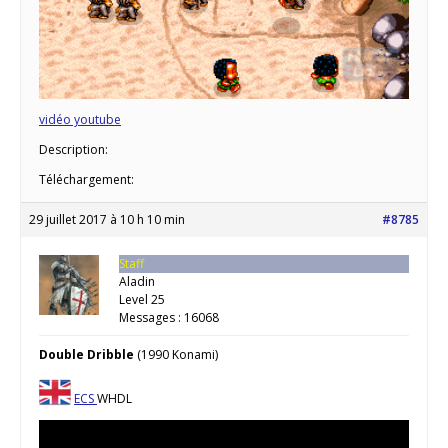
vidéo youtube
Description:
Téléchargement:
29 juillet 2017 à 10 h 10 min
#8785
Staff
Aladin
Level 25
Messages : 16068
Double Dribble
(1990 Konami)
ECS
WHDL