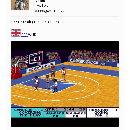
Aladin
Level 25
Messages : 16068
Fast Break
(1989 Accolade)
ECS
WHDL