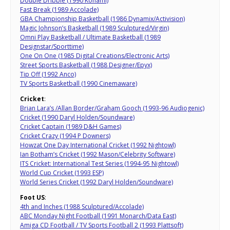
Double Dribble (1990 Konami)
Fast Break (1989 Accolade)
GBA Championship Basketball (1986 Dynamix/Activision)
Magic Johnson’s Basketball (1989 Sculptured/Virgin)
Omni Play Basketball / Ultimate Basketball (1989
Designstar/Sporttime)
One On One (1985 Digital Creations/Electronic Arts)
Street Sports Basketball (1988 Designer/Epyx)
Tip Off (1992 Anco)
TV Sports Basketball (1990 Cinemaware)
Cricket
:
Brian Lara’s /Allan Border/Graham Gooch (1993-96 Audiogenic)
Cricket (1990 Daryl Holden/Soundware)
Cricket Captain (1989 D&H Games)
Cricket Crazy (1994 P Downers)
Howzat One Day International Cricket (1992 Nightowl)
Ian Botham’s Cricket (1992 Mason/Celebrity Software)
ITS Cricket: International Test Series (1994-95 Nightowl)
World Cup Cricket (1993 ESP)
World Series Cricket (1992 Daryl Holden/Soundware)
Foot US
:
4th and Inches (1988 Sculptured/Accolade)
ABC Monday Night Football (1991 Monarch/Data East)
Amiga CD Football / TV Sports Football 2 (1993 Plattsoft)