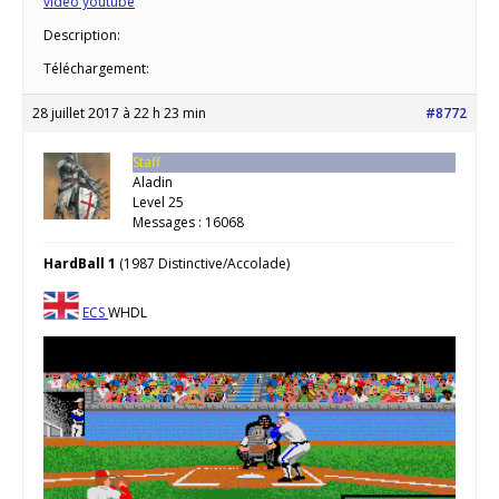
vidéo youtube
Description:
Téléchargement:
28 juillet 2017 à 22 h 23 min
#8772
Staff
Aladin
Level 25
Messages : 16068
HardBall 1
(1987 Distinctive/Accolade)
ECS
WHDL