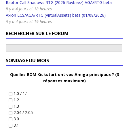
Raptor Call Shadows RTG (2026 Raybeez) AGA/RTG beta
il y a 4 jours et 18 heures
Axion ECS/AGA/RTG (VirtualAssets) beta (01/08/2026)
il y a 4 jours et 19 heures
RECHERCHER SUR LE FORUM
SONDAGE DU MOIS
Quelles ROM Kickstart ont vos Amiga principaux ? (3
réponses maximum)
1.0 / 1.1
1.2
1.3
2.04 / 2.05
3.0
3.1