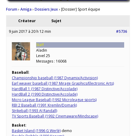
Forum
›
Amiga
›
Dossiers Jeux
›
[Dossier] Sport équipe
Créateur
Sujet
9 juin 2017 à 20 h 12 min
#5736
Staff
Aladin
Level 25
Messages : 16068
Baseball
:
Championship baseball (1987 Dynamix/Activision)
Earl weaver baseball (1987 Mirage Graphics/Electronic Arts)
HardBall 1 (1987 Distinctive/Accolade)
HardBall 2 (1990 Distinctive/Accolade)
Micro League Baseball (1992 Microleague sports)
RBI 2 Baseball (1991 Kremlin/Domark)
Strikeball (1993 AJ Randall)
TV Sports Baseball (1992 Cinemaware/Mindscape)
Basket
:
Basket Island (1996 G Werlé)
demo