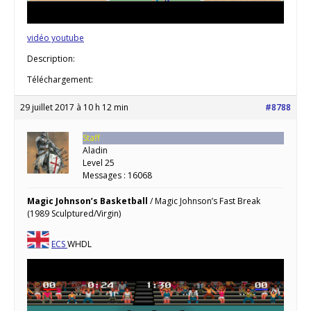
vidéo youtube
Description:
Téléchargement:
29 juillet 2017 à 10 h 12 min
#8788
Staff
Aladin
Level 25
Messages : 16068
Magic Johnson’s Basketball
/ Magic Johnson’s Fast Break
(1989 Sculptured/Virgin)
ECS
WHDL