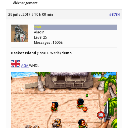
Téléchargement:
29 juillet 2017 à 10 h 09 min
#8784
Staff
Aladin
Level 25
Messages : 16068
Basket Island
(1996 G Werlé)
demo
AGA
WHDL