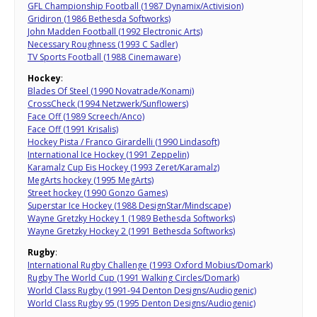
GFL Championship Football (1987 Dynamix/Activision)
Gridiron (1986 Bethesda Softworks)
John Madden Football (1992 Electronic Arts)
Necessary Roughness (1993 C Sadler)
TV Sports Football (1988 Cinemaware)
Hockey
:
Blades Of Steel (1990 Novatrade/Konami)
CrossCheck (1994 Netzwerk/Sunflowers)
Face Off (1989 Screech/Anco)
Face Off (1991 Krisalis)
Hockey Pista / Franco Girardelli (1990 Lindasoft)
International Ice Hockey (1991 Zeppelin)
Karamalz Cup Eis Hockey (1993 Zeret/Karamalz)
MegArts hockey (1995 MegArts)
Street hockey (1990 Gonzo Games)
Superstar Ice Hockey (1988 DesignStar/Mindscape)
Wayne Gretzky Hockey 1 (1989 Bethesda Softworks)
Wayne Gretzky Hockey 2 (1991 Bethesda Softworks)
Rugby
:
International Rugby Challenge (1993 Oxford Mobius/Domark)
Rugby The World Cup (1991 Walking Circles/Domark)
World Class Rugby (1991-94 Denton Designs/Audiogenic)
World Class Rugby 95 (1995 Denton Designs/Audiogenic)