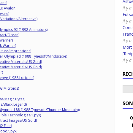
Astue
ans)
il y 
LK Avalon)
tware)
Futsa
ariations/Alternative)
il y 
Conco
Olympics 92 (1992 Animators)
Fran
pact/Ocean)
 Warner)
il y 
k Warner)
Mort
ulture/Impressions)
[Redpi
r Olympiad (1988 Tynesoft/Mindscape)
il y 
ative Materials/US Gold)
ative Materials/US Gold)
r)
REC
lenge (1988 Loriciels)
3 Microids)
e/Magic Bytes)
SON
s/Black Legend)
 Olympiad 88 (1988 Tynesoft/Thunder Mountain))
ible Technologies/ Epyx)
Q
tract Images/US Gold)
2 Flair)
ood/Epyx)