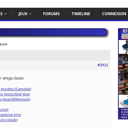
ES
JEUX
FORUMS
TIMELINE
CONNEXION
reuve
#3922
r amiga classic
 Imagitec/Gametek)
n Sector/Energize)
ordean/Millennium)
onia)
 Rainbow Arts)
h/Accolade)