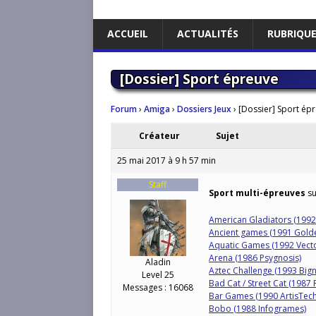
ACCUEIL
ACTUALITÉS
RUBRIQU
[Dossier] Sport épreuve
Forum
›
Amiga
›
Dossiers Jeux
›
[Dossier] Sport ép
Créateur
Sujet
25 mai 2017 à 9 h 57 min
Staff
Sport multi-épreuves
su
American Gladiators (1992
Ancient games (1991 Golde
Aquatic Games (1992 Vect
Arena (1986 Psygnosis)
Aladin
Aztec Challenge (1993 Bign
Level 25
Bad Cat / Street Cat (1987
Messages : 16068
Bar Games (1990 ArtisTec
Bobo (1988 Infogrames)