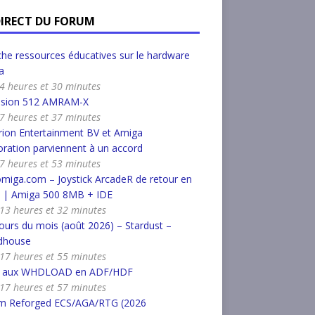
DIRECT DU FORUM
he ressources éducatives sur le hardware
a
a 4 heures et 30 minutes
nsion 512 AMRAM-X
a 7 heures et 37 minutes
ion Entertainment BV et Amiga
ration parviennent à un accord
a 7 heures et 53 minutes
miga.com – Joystick ArcadeR de retour en
k | Amiga 500 8MB + IDE
a 13 heures et 32 minutes
urs du mois (août 2026) – Stardust –
dhouse
a 17 heures et 55 minutes
r aux WHDLOAD en ADF/HDF
a 17 heures et 57 minutes
m Reforged ECS/AGA/RTG (2026