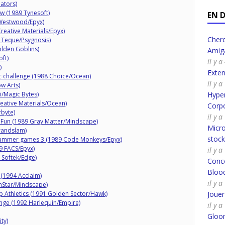
ators)
ow (1989 Tynesoft)
EN 
 Westwood/Epyx)
reative Materials/Epyx)
Cherc
2 Teque/Psygnosis)
olden Goblins)
Amig
ft)
il y 
)
Exte
 challenge (1988 Choice/Ocean)
il y 
w Arts)
/Magic Bytes)
Hyper
ative Materials/Ocean)
Corpo
rbyte)
il y 
 Fun (1989 Gray Matter/Mindscape)
Micro
randslam)
stoc
Summer games 3 (1989 Code Monkeys/Epyx)
9 FACS/Epyx)
il y 
9 Softek/Edge)
Conco
Bloo
(1994 Acclaim)
il y 
nStar/Mindscape)
p Athletics (1991 Golden Sector/Hawk)
Joue
enge (1992 Harlequin/Empire)
il y 
Gloo
ty)