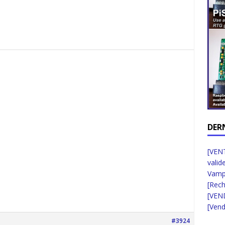
DER
[VENT
valid
Vampi
[Rec
[VEN
[Vend
#3924