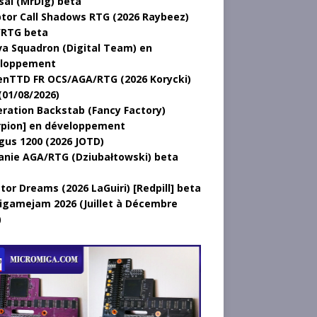
sal (MrDig) beta
tor Call Shadows RTG (2026 Raybeez)
RTG beta
a Squadron (Digital Team) en
loppement
nTTD FR OCS/AGA/RTG (2026 Korycki)
(01/08/2026)
ration Backstab (Fancy Factory)
rpion] en développement
gus 1200 (2026 JOTD)
anie AGA/RTG (Dziubałtowski) beta
tor Dreams (2026 LaGuiri) [Redpill] beta
gamejam 2026 (Juillet à Décembre
)