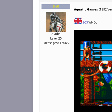
Staff
Aquatic Games
(1992 Vec
ECS
WHDL
Aladin
Level 25
Messages : 16068