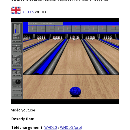
ECS
ECS
WHDLG
vidéo youtube
Description
:
Téléchargement:
WHDLG
/
WHDLG (pro)