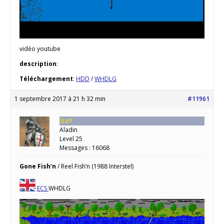
vidéo youtube
description
:
Téléchargement
:
HDD
/
WHDLG
1 septembre 2017 à 21 h 32 min
#11961
Staff
Aladin
Level 25
Messages : 16068
Gone Fish’n
/ Reel Fish’n (1988 Interstel)
ECS
WHDLG