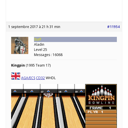
1 septembre 2017 à 21 h 31 min
#11954
Staff
Aladin
Level 25
Messages : 16068
Kingpin
(1995 Team 17)
AGA/ECS
CD32
WHDL