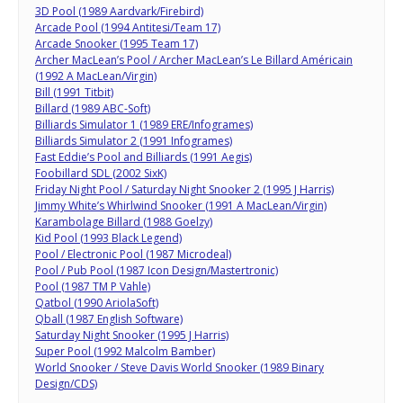
3D Pool (1989 Aardvark/Firebird)
Arcade Pool (1994 Antitesi/Team 17)
Arcade Snooker (1995 Team 17)
Archer MacLean’s Pool / Archer MacLean’s Le Billard Américain
(1992 A MacLean/Virgin)
Bill (1991 Titbit)
Billard (1989 ABC-Soft)
Billiards Simulator 1 (1989 ERE/Infogrames)
Billiards Simulator 2 (1991 Infogrames)
Fast Eddie’s Pool and Billiards (1991 Aegis)
Foobillard SDL (2002 SixK)
Friday Night Pool / Saturday Night Snooker 2 (1995 J Harris)
Jimmy White’s Whirlwind Snooker (1991 A MacLean/Virgin)
Karambolage Billard (1988 Goelzy)
Kid Pool (1993 Black Legend)
Pool / Electronic Pool (1987 Microdeal)
Pool / Pub Pool (1987 Icon Design/Mastertronic)
Pool (1987 TM P Vahle)
Qatbol (1990 AriolaSoft)
Qball (1987 English Software)
Saturday Night Snooker (1995 J Harris)
Super Pool (1992 Malcolm Bamber)
World Snooker / Steve Davis World Snooker (1989 Binary
Design/CDS)