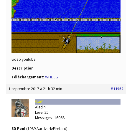
vidéo youtube
Description
:
Téléchargement:
WHDLG
1 septembre 2017 à 21 h 32 min
#11962
Staff
Aladin
Level 25
Messages : 16068
3D Pool
(1989 Aardvark/Firebird)