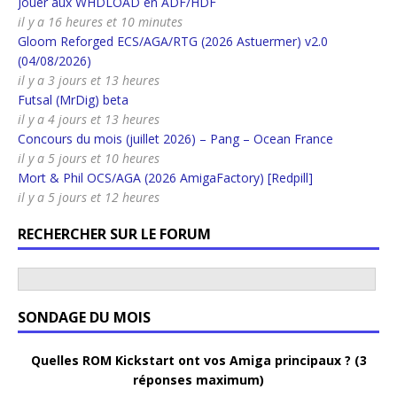
Jouer aux WHDLOAD en ADF/HDF
il y a 16 heures et 10 minutes
Gloom Reforged ECS/AGA/RTG (2026 Astuermer) v2.0
(04/08/2026)
il y a 3 jours et 13 heures
Futsal (MrDig) beta
il y a 4 jours et 13 heures
Concours du mois (juillet 2026) – Pang – Ocean France
il y a 5 jours et 10 heures
Mort & Phil OCS/AGA (2026 AmigaFactory) [Redpill]
il y a 5 jours et 12 heures
RECHERCHER SUR LE FORUM
SONDAGE DU MOIS
Quelles ROM Kickstart ont vos Amiga principaux ? (3
réponses maximum)