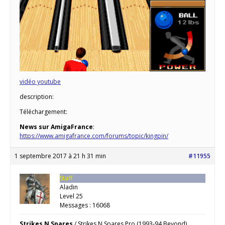
vidéo youtube
description:
Téléchargement:
News sur AmigaFrance
:
https://www.amigafrance.com/forums/topic/kingpin/
1 septembre 2017 à 21 h 31 min
#11955
Staff
Aladin
Level 25
Messages : 16068
Strikes N Spares
/ Strikes N Spares Pro (1993-94 Beyond)