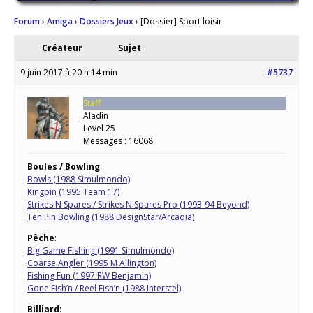
Forum
›
Amiga
›
Dossiers Jeux
›
[Dossier] Sport loisir
Créateur
Sujet
9 juin 2017 à 20 h 14 min
#5737
Staff
Aladin
Level 25
Messages : 16068
Boules / Bowling
:
Bowls (1988 Simulmondo)
Kingpin (1995 Team 17)
Strikes N Spares / Strikes N Spares Pro (1993-94 Beyond)
Ten Pin Bowling (1988 DesignStar/Arcadia)
Pêche
:
Big Game Fishing (1991 Simulmondo)
Coarse Angler (1995 M Allington)
Fishing Fun (1997 RW Benjamin)
Gone Fish’n / Reel Fish’n (1988 Interstel)
Billiard
: