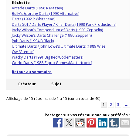
fléchette
:
Arcade Darts (1996 R Massey)
Bully’s Sporting Darts (1993 Alternative)
Darts (1992 P Whitehead)
Darts 501 / Darts Player / Killer Darts (1998 Park Productions)
Jocky Wilson’s Compendium of Darts (1993 Zeppelin)
Jocky Wilson’s Darts Challenge (1990 Zeppelin)
Pub Darts (1994 B Black)
Ultimate Darts / John Lowe’s Ultimate Darts (1989 Wise
Owl/Gremlin)
Wacky Darts (1991 Big Red/Codemasters)
World Darts (1988 Zippo Games/Mastertronic)
Retour au sommaire
Créateur
Sujet
Affichage de 15 réponses de 1 à 15 (sur un total de 40)
1
2
3
→
Partager sur vos réseaux sociaux préférés :