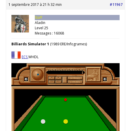
1 septembre 2017 à 21 h 32 min
#11967
Staff
Aladin
Level 25
Messages : 16068
Billiards Simulator 1
(1989 ERE/Infogrames)
ECS
WHDL