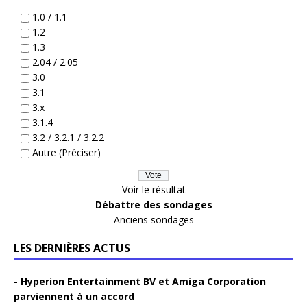
1.0 / 1.1
1.2
1.3
2.04 / 2.05
3.0
3.1
3.x
3.1.4
3.2 / 3.2.1 / 3.2.2
Autre (Préciser)
Voir le résultat
Débattre des sondages
Anciens sondages
LES DERNIÈRES ACTUS
Hyperion Entertainment BV et Amiga Corporation
parviennent à un accord