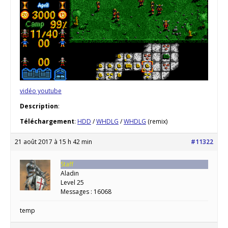
vidéo youtube
Description
:
Téléchargement
:
HDD
/
WHDLG
/
WHDLG
(remix)
21 août 2017 à 15 h 42 min
#11322
Staff
Aladin
Level 25
Messages : 16068
temp