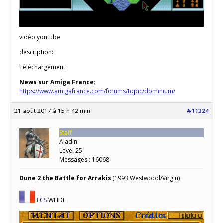
vidéo youtube
description:
Téléchargement:
News sur Amiga France
:
https://www.amigafrance.com/forums/topic/dominium/
21 août 2017 à 15 h 42 min
#11324
Staff
Aladin
Level 25
Messages : 16068
Dune 2 the Battle for Arrakis
(1993 Westwood/Virgin)
ECS
WHDL