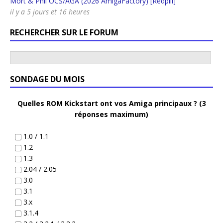
Mort & Phil OCS/AGA (2026 AmigaFactory) [Redpill]
il y a 5 jours et 16 heures
RECHERCHER SUR LE FORUM
SONDAGE DU MOIS
Quelles ROM Kickstart ont vos Amiga principaux ? (3
réponses maximum)
1.0 / 1.1
1.2
1.3
2.04 / 2.05
3.0
3.1
3.x
3.1.4