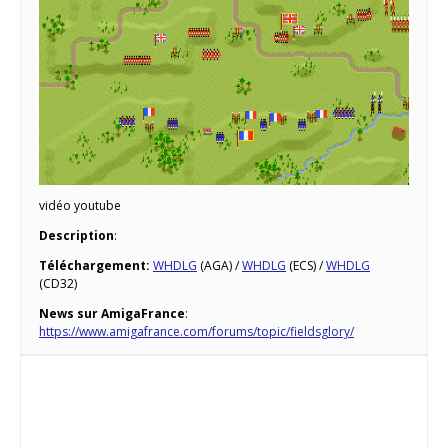
vidéo youtube
Description
:
Téléchargement:
WHDLG
(AGA) /
WHDLG
(ECS) /
WHDLG
(CD32)
News sur AmigaFrance
:
https://www.amigafrance.com/forums/topic/fieldsglory/