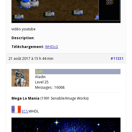
vidéo youtube
Description
:
Téléchargement:
WHDLG
21 août 2017 à 15 h 44 min
#11331
Staff
Aladin
Level 25
Messages : 16068
Mega Lo Mania
(1991 Sensible/Image Works)
ECS
WHDL