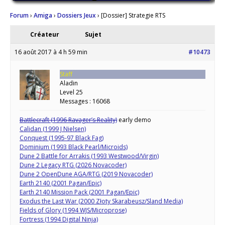
Forum
›
Amiga
›
Dossiers Jeux
›
[Dossier] Strategie RTS
Créateur
Sujet
16 août 2017 à 4 h 59 min
#10473
Staff
Aladin
Level 25
Messages : 16068
Battlecraft (1996 Ravager’s Reality)
early demo
Calidan (1999 J Nielsen)
Conquest (1995-97 Black Fag)
Dominium (1993 Black Pearl/Microids)
Dune 2 Battle for Arrakis (1993 Westwood/Virgin)
Dune 2 Legacy RTG (2026 Novacoder)
Dune 2 OpenDune AGA/RTG (2019 Novacoder)
Earth 2140 (2001 Pagan/Epic)
Earth 2140 Mission Pack (2001 Pagan/Epic)
Exodus the Last War (2000 Złoty Skarabeusz/Sland Media)
Fields of Glory (1994 WJS/Microprose)
Fortress (1994 Digital Ninja)