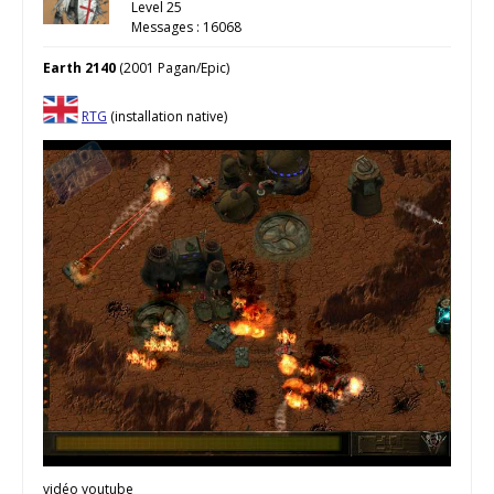
Level 25
Messages : 16068
Earth 2140
(2001 Pagan/Epic)
RTG
(installation native)
vidéo youtube