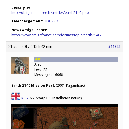
description
:
http://obligement.free.fr/articles/earth2140.php
Téléchargement
:
HDD-ISO
News Amiga France
:
https://www.amigafrance.com/forums/topic/earth2140/
21 août 2017 à 15 h 42 min
#11326
Staff
Aladin
Level 25
Messages : 16068
Earth 2140 Mission Pack
(2001 Pagan/Epic)
RTG
68K/WarpOS (installation native)