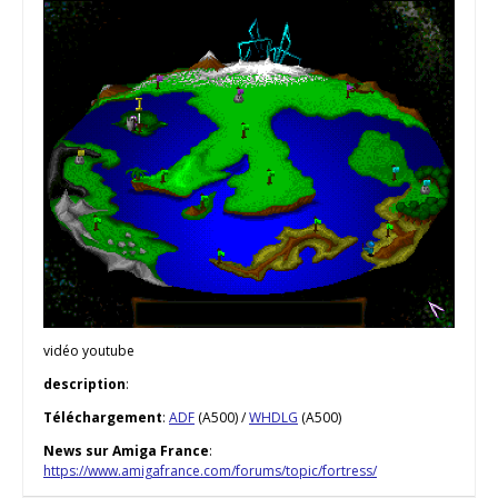
vidéo youtube
description
:
Téléchargement
:
ADF
(A500) /
WHDLG
(A500)
News sur Amiga France
:
https://www.amigafrance.com/forums/topic/fortress/