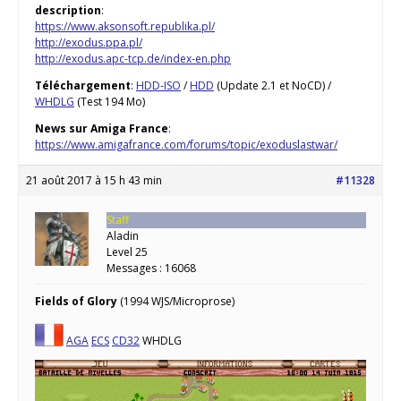
description
:
https://www.aksonsoft.republika.pl/
http://exodus.ppa.pl/
http://exodus.apc-tcp.de/index-en.php
Téléchargement
:
HDD-ISO
/
HDD
(Update 2.1 et NoCD) /
WHDLG
(Test 194 Mo)
News sur Amiga France
:
https://www.amigafrance.com/forums/topic/exoduslastwar/
21 août 2017 à 15 h 43 min
#11328
Staff
Aladin
Level 25
Messages : 16068
Fields of Glory
(1994 WJS/Microprose)
AGA
ECS
CD32
WHDLG