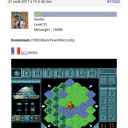
21 août 2017 à 15 h 42 min
#11323
Staff
Aladin
Level 25
Messages : 16068
Dominium
(1993 Black Pearl/Microids)
ECS
WHDL