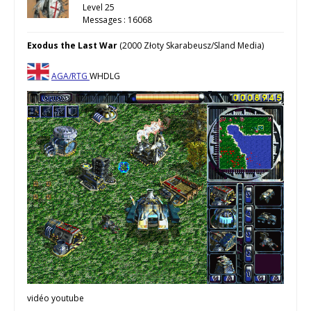
Level 25
Messages : 16068
Exodus the Last War
(2000 Złoty Skarabeusz/Sland Media)
AGA/RTG
WHDLG
vidéo youtube