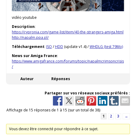
vidéo youtube
Description
:
https://cypronia.com/game-list/item/40-the-strangers-amiga.html
http://napalm.ppa.pl/
Téléchargement
:
ISO
/
HDD
(update v1.4) /
WHDLG (test 79Mo)
News sur Amiga France
:
https://www.amigafrance.com/forums/topic/napalmcrimsoncrisis
/
Auteur
Réponses
Partager sur vos réseaux sociaux préférés :
Affichage de 15 réponses de 1 à 15 (sur un total de 38)
1
2
3
→
Vous devez être connecté pour répondre à ce sujet.