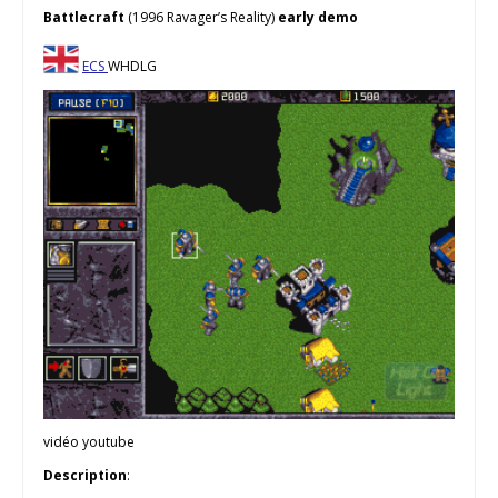
Battlecraft
(1996 Ravager’s Reality)
early demo
ECS
WHDLG
vidéo youtube
Description
: