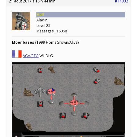
21 août 2017 à 15 h 44 min
#11332
Staff
Aladin
Level 25
Messages : 16068
Moonbases
(1999 HomeGrown/Alive)
AGA/RTG
WHDLG