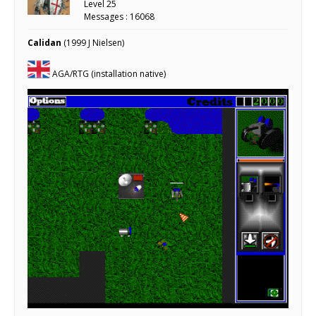
Level 25
Messages : 16068
Calidan
(1999 J Nielsen)
AGA/RTG (installation native)