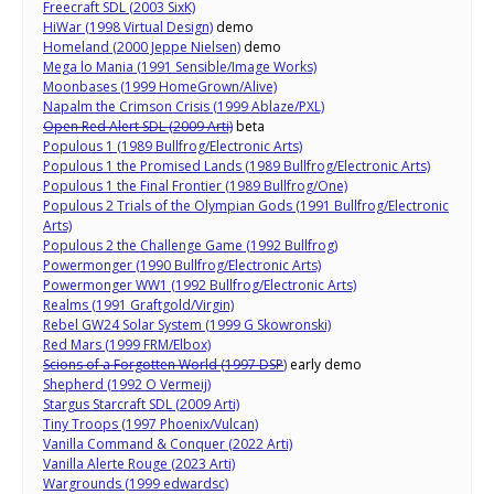
Freecraft SDL (2003 SixK)
HiWar (1998 Virtual Design)
demo
Homeland (2000 Jeppe Nielsen)
demo
Mega lo Mania (1991 Sensible/Image Works)
Moonbases (1999 HomeGrown/Alive)
Napalm the Crimson Crisis (1999 Ablaze/PXL)
Open Red Alert SDL (2009 Arti)
beta
Populous 1 (1989 Bullfrog/Electronic Arts)
Populous 1 the Promised Lands (1989 Bullfrog/Electronic Arts)
Populous 1 the Final Frontier (1989 Bullfrog/One)
Populous 2 Trials of the Olympian Gods (1991 Bullfrog/Electronic
Arts)
Populous 2 the Challenge Game (1992 Bullfrog)
Powermonger (1990 Bullfrog/Electronic Arts)
Powermonger WW1 (1992 Bullfrog/Electronic Arts)
Realms (1991 Graftgold/Virgin)
Rebel GW24 Solar System (1999 G Skowronski)
Red Mars (1999 FRM/Elbox)
Scions of a Forgotten World (1997 DSP
)
early demo
Shepherd (1992 O Vermeij)
Stargus Starcraft SDL (2009 Arti)
Tiny Troops (1997 Phoenix/Vulcan)
Vanilla Command & Conquer (2022 Arti)
Vanilla Alerte Rouge (2023 Arti)
Wargrounds (1999 edwardsc)