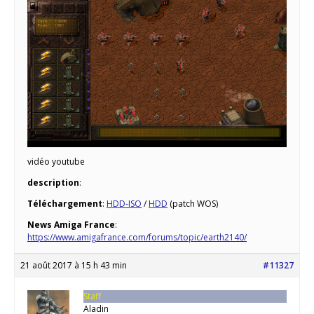
vidéo youtube
description
:
Téléchargement
:
HDD-ISO
/
HDD
(patch WOS)
News Amiga France
:
https://www.amigafrance.com/forums/topic/earth2140/
21 août 2017 à 15 h 43 min
#11327
Staff
Aladin