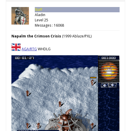
Staff
Aladin
Level 25
Messages : 16068
Napalm the Crimson Crisis
(1999 Ablaze/PXL)
AGA/RTG
WHDLG