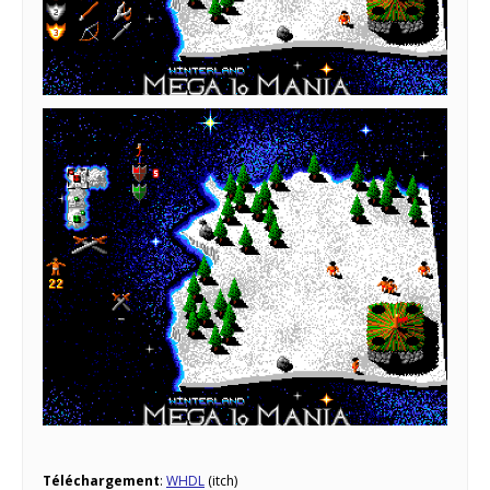
Téléchargement
:
WHDL
(itch)