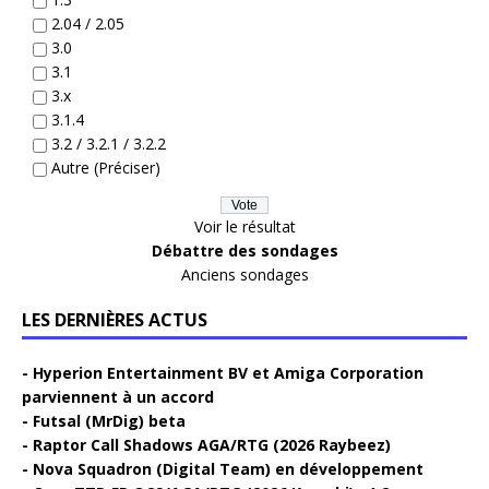
2.04 / 2.05
3.0
3.1
3.x
3.1.4
3.2 / 3.2.1 / 3.2.2
Autre (Préciser)
Voir le résultat
Débattre des sondages
Anciens sondages
LES DERNIÈRES ACTUS
Hyperion Entertainment BV et Amiga Corporation
parviennent à un accord
Futsal (MrDig) beta
Raptor Call Shadows AGA/RTG (2026 Raybeez)
Nova Squadron (Digital Team) en développement