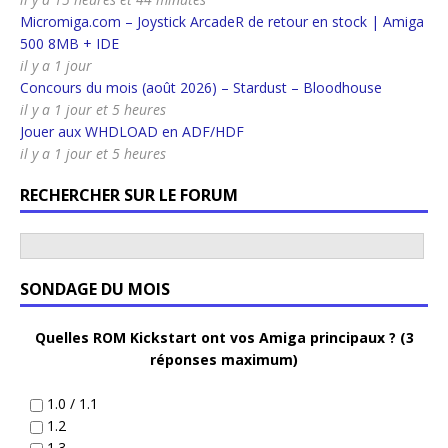
Micromiga.com – Joystick ArcadeR de retour en stock | Amiga
500 8MB + IDE
il y a 1 jour
Concours du mois (août 2026) – Stardust – Bloodhouse
il y a 1 jour et 5 heures
Jouer aux WHDLOAD en ADF/HDF
il y a 1 jour et 5 heures
RECHERCHER SUR LE FORUM
SONDAGE DU MOIS
Quelles ROM Kickstart ont vos Amiga principaux ? (3
réponses maximum)
1.0 / 1.1
1.2
1.3