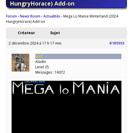
HungryHorace) Add-on
Forum
›
News Room
›
Actualités
›
Mega Lo Mania Winterland (2024
HungryHorace) Add-on
Créateur
Sujet
2 décembre 2024 à 17 h 17 min
#189993
Staff
Aladin
Level 25
Messages : 16072