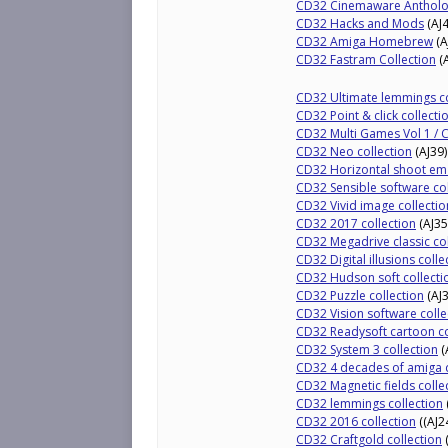
CD32 Cinemaware Anthol
CD32 Hacks and Mods
(AJ4
CD32 Amiga Homebrew
(A
CD32 Fastram Collection
(A
CD32 Ultimate lemmings co
CD32 Point & click collecti
CD32 Multi Games Vol 1 / C
CD32 Neo collection
(AJ39)
CD32 Horizontal shoot em 
CD32 Sensible software col
CD32 Vivid image collectio
CD32 2017 collection
(AJ35
CD32 Megadrive classic col
CD32 Digital illusions colle
CD32 Hudson soft collecti
CD32 Puzzle collection
(AJ3
CD32 Vision software colle
CD32 Readysoft cartoon co
CD32 System 3 collection
(
CD32 4 decades of amiga
CD32 Magnetic fields colle
CD32 lemmings collection
CD32 2016 collection
((AJ2
CD32 Craftgold collection
(