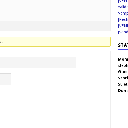
[VENT
valid
Vampi
[Rec
[VEN
[Vend
et.
STA
Memb
step
Giant
Stat
Sujet
Dern