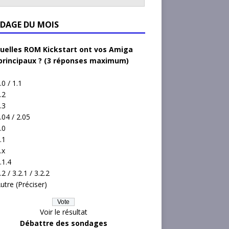
DAGE DU MOIS
uelles ROM Kickstart ont vos Amiga
principaux ? (3 réponses maximum)
.0 / 1.1
.2
.3
.04 / 2.05
.0
.1
.x
.1.4
.2 / 3.2.1 / 3.2.2
utre (Préciser)
Voir le résultat
Débattre des sondages