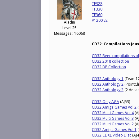
TF328
TF330
TF360
V1200 v2
Aladin
Level 25
Messages : 16068
CD32: Compilations Jeu
CD32 Beer compilations of
CD32 2018 collection
CD32 DP Collection
CD32 Anthology 1
(Team17 
CD32 Anthology 2
(PointCl
CD32 Anthology 3
(2 deca
CD32 Only AGA
(AJ53)
CD32 Amiga Games Vol 2
(
CD32 Multi Games Vol 4
(A
CD32 Multi Games Vol 3
(A
CD32 Multi Games Vol 2
(A
CD32 Amiga Games Vol 1
(
CD32 CDXL Video Disc
(AJ4