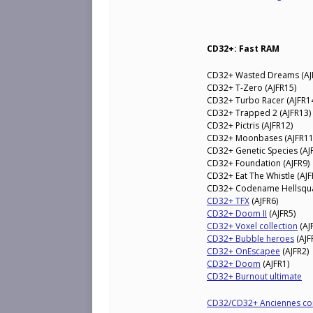
CD32+: Fast RAM
CD32+ Wasted Dreams (AJ
CD32+ T-Zero (AJFR15)
CD32+ Turbo Racer (AJFR1
CD32+ Trapped 2 (AJFR13)
CD32+ Pictris (AJFR12)
CD32+ Moonbases (AJFR11
CD32+ Genetic Species (AJ
CD32+ Foundation (AJFR9)
CD32+ Eat The Whistle (AJF
CD32+ Codename Hellsqua
CD32+ TFX
(AJFR6)
CD32+ Doom II
(AJFR5)
CD32+ Voxel collection
(AJ
CD32+ Bubble heroes
(AJF
CD32+ OnEscapee
(AJFR2)
CD32+ Doom
(AJFR1)
CD32+ Burnout ultimate
CD32/CD32+ Anciennes co