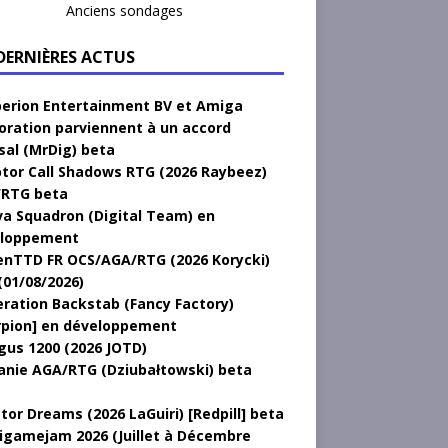
Anciens sondages
 DERNIÈRES ACTUS
erion Entertainment BV et Amiga
oration parviennent à un accord
sal (MrDig) beta
tor Call Shadows RTG (2026 Raybeez)
RTG beta
a Squadron (Digital Team) en
loppement
nTTD FR OCS/AGA/RTG (2026 Korycki)
(01/08/2026)
ration Backstab (Fancy Factory)
rpion] en développement
gus 1200 (2026 JOTD)
anie AGA/RTG (Dziubałtowski) beta
tor Dreams (2026 LaGuiri) [Redpill] beta
gamejam 2026 (Juillet à Décembre