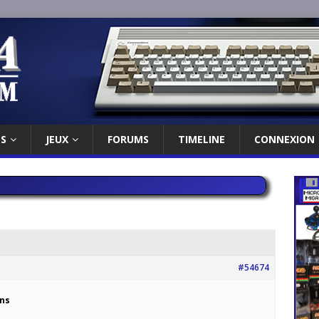
ES
JEUX
FORUMS
TIMELINE
CONNEXION
#54674
ons