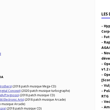
LES
Hyp
Corp
Fut
Rap
AGA/
Nov
d
déve
Ope
v1.2 
Ope
DA
[Sco
Vul
rothers)
(2018 patch musique Mega-CD)
Pol
igital Concept)
(2020 patch musique turbographx)
MA/Psygnosis)
(2018 patch musique CD)
RTG
 Electronic Arts)
(2018 patch musique Arcade)
Vec
h musique Arcade)
Ami
ore)
(2018 patch musique CD)