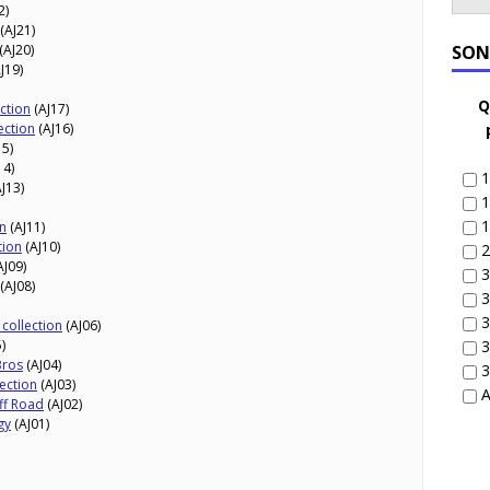
2)
(AJ21)
(AJ20)
SON
J19)
Q
ction
(AJ17)
ection
(AJ16)
15)
14)
1
J13)
1
1
n
(AJ11)
tion
(AJ10)
2
AJ09)
3
(AJ08)
3
3
collection
(AJ06)
)
3
Bros
(AJ04)
3
ection
(AJ03)
A
ff Road
(AJ02)
gy
(AJ01)