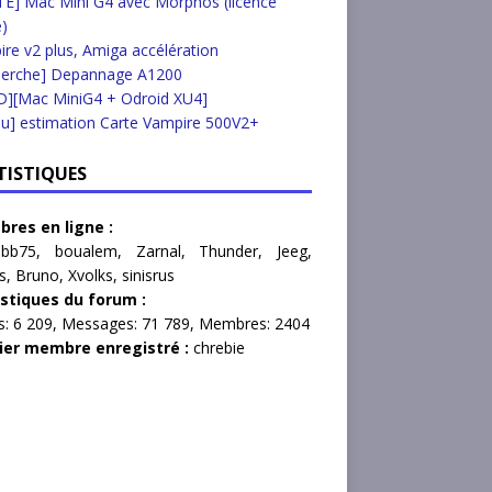
E] Mac Mini G4 avec Morphos (licence
e)
re v2 plus, Amiga accélération
herche] Depannage A1200
D][Mac MiniG4 + Odroid XU4]
u] estimation Carte Vampire 500V2+
TISTIQUES
res en ligne :
hbb75
,
boualem
,
Zarnal
,
Thunder
,
Jeeg
,
s
,
Bruno
,
Xvolks
,
sinisrus
istiques du forum :
s:
6 209,
Messages:
71 789,
Membres:
2404
ier membre enregistré :
chrebie