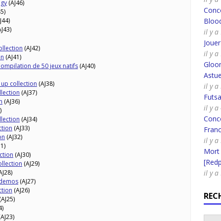
ogy
(AJ46)
Conco
5)
J44)
Bloo
J43)
il y 
Joue
llection
(AJ42)
il y 
on
(AJ41)
Gloo
ompilation de 50 jeux natifs
(AJ40)
Astue
up collection
(AJ38)
il y a
lection
(AJ37)
Futsa
n
(AJ36)
il y a
)
Conco
lection
(AJ34)
ction
(AJ33)
Fran
on
(AJ32)
il y a
1)
Mort
ction
(AJ30)
[Redpi
llection
(AJ29)
AJ28)
il y a
 demos
(AJ27)
ction
(AJ26)
REC
(AJ25)
4)
AJ23)