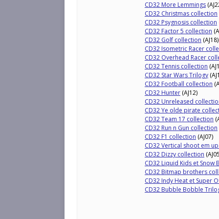
CD32 More Lemmings
(AJ2
CD32 Christmas collection
CD32 Psygnosis collection
CD32 Factor 5 collection
(A
CD32 Golf collection
(AJ18)
CD32 Isometric Racer colle
CD32 Overhead Racer coll
CD32 Tennis collection
(AJ
CD32 Star Wars Trilogy
(AJ
CD32 Football collection
(A
CD32 Hunter
(AJ12)
CD32 Unreleased collectio
CD32 Ye olde pirate collec
CD32 Team 17 collection
(
CD32 Run n Gun collection
CD32 F1 collection
(AJ07)
CD32 Vertical shoot em up 
CD32 Dizzy collection
(AJ05
CD32 Liquid Kids et Snow 
CD32 Bitmap brothers coll
CD32 Indy Heat et Super O
CD32 Bubble Bobble Trilo