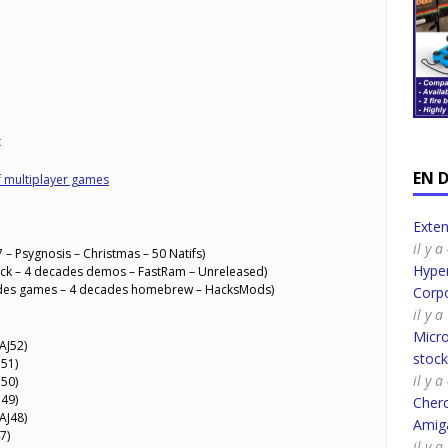
x
EN 
 multiplayer games
Exte
il y 
– Psygnosis – Christmas – 50 Natifs)
Hyper
ick – 4 decades demos – FastRam – Unreleased)
des games – 4 decades homebrew – HacksMods)
Corpo
il y 
Micro
AJ52)
stoc
J51)
il y 
J50)
J49)
Cherc
AJ48)
Amig
7)
il y 