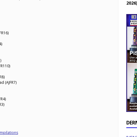
2026
FR16)
4)
)
FR110)
R8)
d (AJFR7)
FR4)
R3)
DER
mpilations