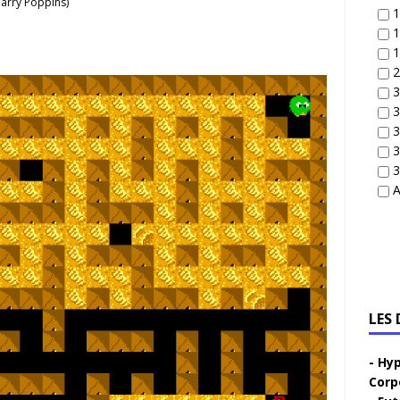
arry Poppins)
1
1
1
2
3
3
3
3
3
A
LES
Hyp
Corp