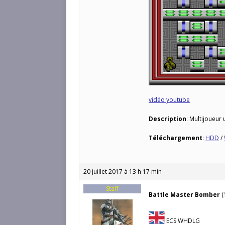
vidéo youtube
Description
: Multijoueur
Téléchargement
:
HDD
/
20 juillet 2017 à 13 h 17 min
Staff
Battle Master Bomber
(
ECS WHDLG