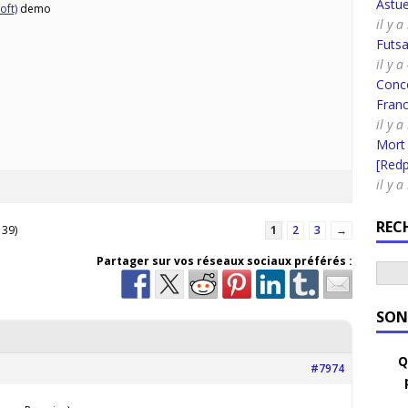
Astue
oft)
demo
il y 
Futsa
il y 
Conco
Fran
il y 
Mort
[Redpi
il y 
REC
 39)
1
2
3
→
Partager sur vos réseaux sociaux préférés :
SON
Q
#7974