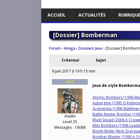
ACCUEIL
ACTUALITÉS
RUBRIQU
[Dossier] Bomberman
Forum
›
Amiga
›
Dossiers Jeux
›
[Dossier] Bomber
Créateur
Sujet
9 juin 2017 à 19 h 15 min
Staff
Jeux de style Bomberm
Atomic Bombers (1996 Mar
Aubergine (1995 G Robins
Augmentia (1996 Matthew
Battle Master Bomber (1995
Aladin
Blast Squad (2006 A Crowe
Level 25
Blitz Bombers (1998 Leadi
Messages : 16068
Bomb Bloke (Nick Gravgaa
Bomber Blaster (1999 A C