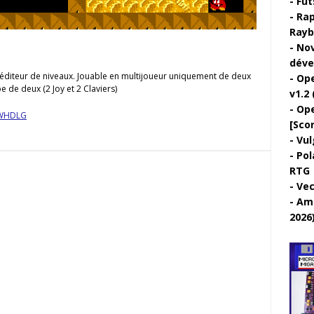
Fut
Rap
Rayb
Nov
déve
éditeur de niveaux. Jouable en multijoueur uniquement de deux
Ope
e de deux (2 Joy et 2 Claviers)
v1.2 
Ope
WHDLG
[Sco
Vul
Pol
RTG
Vec
Ami
2026