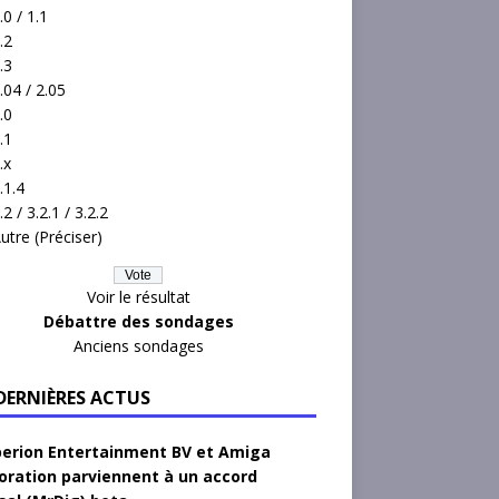
.0 / 1.1
.2
.3
.04 / 2.05
.0
.1
.x
.1.4
.2 / 3.2.1 / 3.2.2
utre (Préciser)
Voir le résultat
Débattre des sondages
Anciens sondages
 DERNIÈRES ACTUS
erion Entertainment BV et Amiga
oration parviennent à un accord