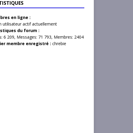
TISTIQUES
res en ligne :
 utilisateur actif actuellement
istiques du forum :
s:
6 209,
Messages:
71 793,
Membres:
2404
ier membre enregistré :
chrebie