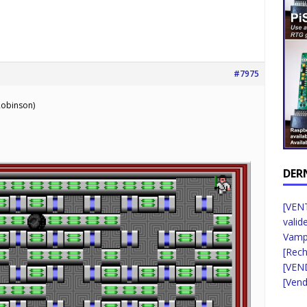
#7975
Robinson)
DER
[VENT
valid
Vampi
[Rec
[VEN
[Vend