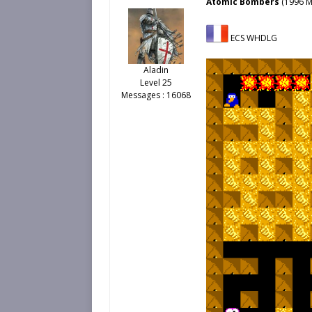
Atomic Bombers
(1996 M
ECS WHDLG
Aladin
Level 25
Messages : 16068