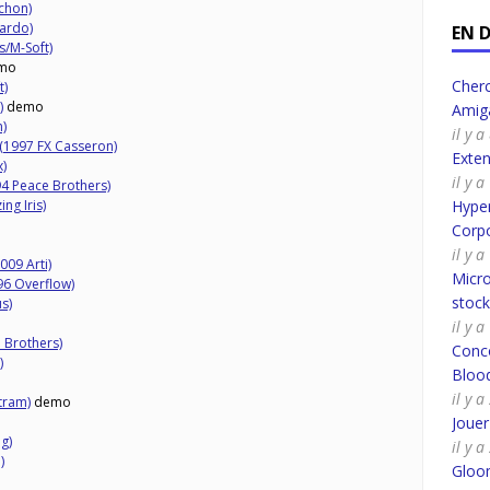
chon)
ardo)
EN 
/M-Soft)
mo
Cherc
t)
)
demo
Amig
)
il y 
 (1997 FX Casseron)
Exte
)
il y 
4 Peace Brothers)
ng Iris)
Hyper
Corpo
il y 
009 Arti)
Micro
6 Overflow)
stoc
s)
il y 
 Brothers)
Conco
)
Bloo
il y 
tram)
demo
Joue
ig)
il y 
)
Gloo