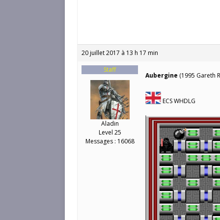
20 juillet 2017 à 13 h 17 min
Staff
Aubergine
(1995 Gareth 
ECS WHDLG
Aladin
Level 25
Messages : 16068