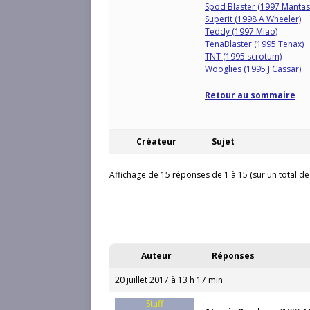
Spod Blaster (1997 Mantas
Superit (1998 A Wheeler)
Teddy (1997 Miao)
TenaBlaster (1995 Tenax)
TNT (1995 scrotum)
Wooglies (1995 J Cassar)
Retour au sommaire
Créateur
Sujet
Affichage de 15 réponses de 1 à 15 (sur un total de
Auteur
Réponses
20 juillet 2017 à 13 h 17 min
Staff