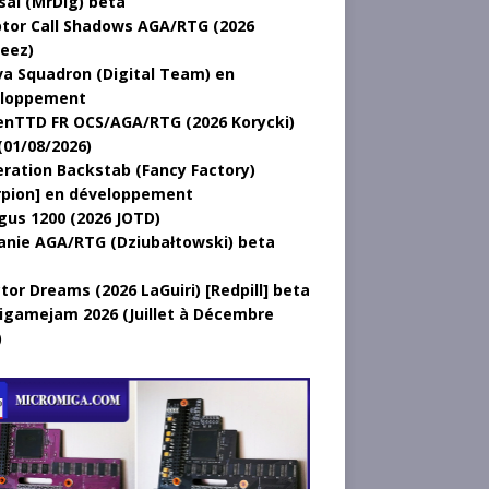
sal (MrDig) beta
tor Call Shadows AGA/RTG (2026
eez)
a Squadron (Digital Team) en
loppement
nTTD FR OCS/AGA/RTG (2026 Korycki)
(01/08/2026)
ration Backstab (Fancy Factory)
rpion] en développement
gus 1200 (2026 JOTD)
anie AGA/RTG (Dziubałtowski) beta
tor Dreams (2026 LaGuiri) [Redpill] beta
gamejam 2026 (Juillet à Décembre
)