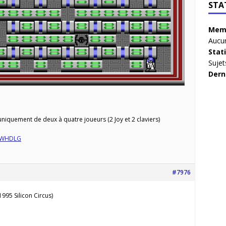
STA
Memb
Aucun
Stat
Sujet
Dern
 uniquement de deux à quatre joueurs (2 Joy et 2 claviers)
WHDLG
#7976
1995 Silicon Circus)