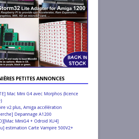
NIÈRES PETITES ANNONCES
E] Mac Mini G4 avec Morphos (licence
e)
re v2 plus, Amiga accélération
herche] Depannage A1200
D][Mac MiniG4 + Odroid XU4]
u] estimation Carte Vampire 500V2+