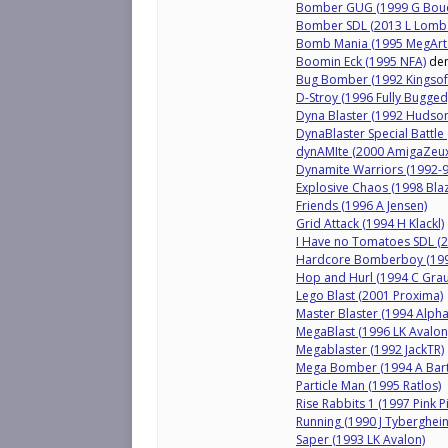
Bomber GUG (1999 G Bou
Bomber SDL (2013 L Lomb
Bomb Mania (1995 MegArts
Boomin Eck (1995 NFA)
de
Bug Bomber (1992 Kingsof
D-Stroy (1996 Fully Bugged
Dyna Blaster (1992 Hudson
DynaBlaster Special Battle
dynAMIte (2000 AmigaZeux
Dynamite Warriors (1992-9
Explosive Chaos (1998 Blazi
Friends (1996 A Jensen)
Grid Attack (1994 H Klackl)
I Have no Tomatoes SDL (2
Hardcore Bomberboy (199
Hop and Hurl (1994 C Grau
Lego Blast (2001 Proxima)
Master Blaster (1994 Alpha
MegaBlast (1996 LK Avalon
Megablaster (1992 JackTR)
Mega Bomber (1994 A Bar
Particle Man (1995 Ratlos)
Rise Rabbits 1 (1997 Pink P
Running (1990 J Tyberghein
Saper (1993 LK Avalon)