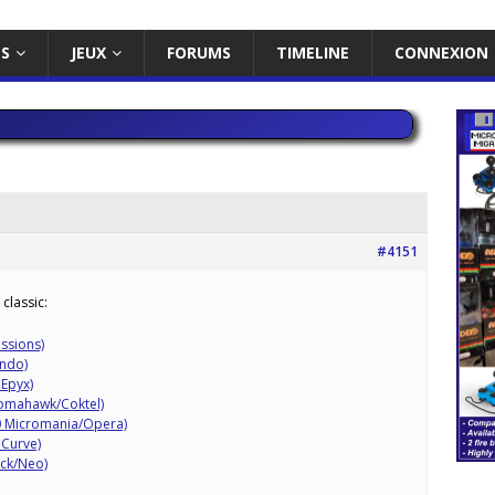
ES
JEUX
FORUMS
TIMELINE
CONNEXION
#4151
classic:
ssions)
ondo)
 Epyx)
Tomahawk/Coktel)
0 Micromania/Opera)
 Curve)
ock/Neo)