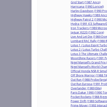
Grid Start (1987 Anco)
Harricana (1990 Loriciel)
Harley Davidson (1990 Pro
Highway Hawks (1989 Anco
Highway Patrol 2 (1990 Mic
Hydra (1991 ICE Software
Iron Trackers (1989 Microi
Jaguar XJ220 (1992 Core)
Live And Let Die (1989 Do
Lombard RAC Rally (1988 
Lotus 1 / Lotus Esprit Tur
Lotus 2 / Lotus Turbo Chal
Lotus 3 The Ultimate Chall
MoonShine Racers (1991 Pe
Nigel Mansell’s Grand Prix
Nigel Mansell’s World Cha
Official Honda NSR-R Simu
Off Shore Warrior (1988 Ti
Out Run (1988 Probe/Sega)
Out Run Europa (1991 Prob
Overlander (1989 Elite)
Paris Dakar 1990 (1990 T
Pocket Rockets (1988 Rig
Power Drift (1989 Software 
Prime Mover (1993 Interact