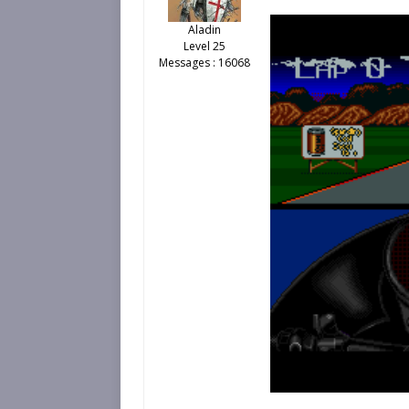
Aladin
Level 25
Messages : 16068