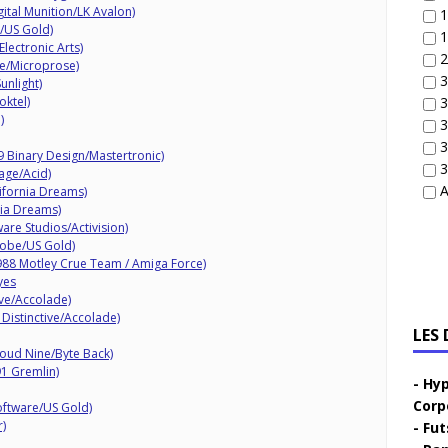
ital Munition/LK Avalon)
1
/US Gold)
1
lectronic Arts)
2
e/Microprose)
3
unlight)
ktel)
3
)
3
3
 Binary Design/Mastertronic)
3
mage/Acid)
A
ifornia Dreams)
nia Dreams)
re Studios/Activision)
obe/US Gold)
1988 Motley Crue Team / Amiga Force)
yes
ive/Accolade)
 Distinctive/Accolade)
LES
loud Nine/Byte Back)
91 Gremlin)
Hyp
Corp
oftware/US Gold)
)
Fut