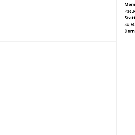
Memb
Pseu
Stat
Sujet
Dern