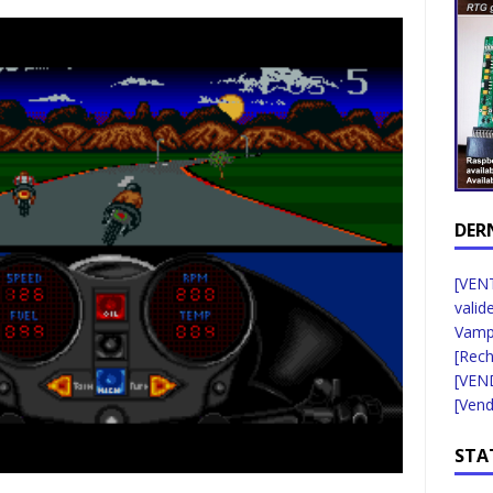
DER
[VENT
valid
Vampi
[Rec
[VEN
[Vend
STA