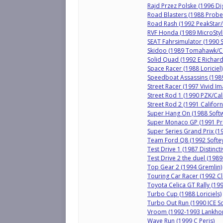
Rajd Przez Polske (1996 Dig
Road Blasters (1988 Probe
Road Rash (1992 PeakStar/E
RVF Honda (1989 MicroStyl
SEAT Fahrsimulator (1990 S
Skidoo (1989 Tomahawk/Co
Solid Quad (1992 E Richard
Space Racer (1988 Loriciel)
Speedboat Assassins (1989
Street Racer (1997 Vivid I
Street Rod 1 (1990 PZK/Cal
Street Rod 2 (1991 Califor
Super Hang On (1988 Softwa
Super Monaco GP (1991 Pr
Super Series Grand Prix (
Team Ford Q8 (1992 Softe
Test Drive 1 (1987 Distinct
Test Drive 2 the duel (1989
Top Gear 2 (1994 Gremlin)
Touring Car Racer (1992 C
Toyota Celica GT Rally (19
Turbo Cup (1988 Loriciels)
Turbo Out Run (1990 ICE S
Vroom (1992-1993 Lankhor
Wave Run (1999 C Peris)