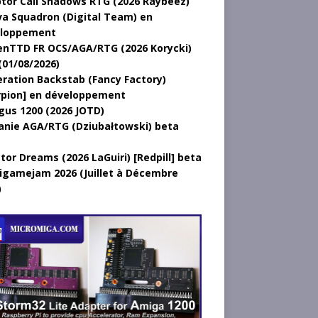
tor Call Shadows RTG (2026 Raybeez)
a Squadron (Digital Team) en
loppement
nTTD FR OCS/AGA/RTG (2026 Korycki)
(01/08/2026)
ration Backstab (Fancy Factory)
rpion] en développement
gus 1200 (2026 JOTD)
anie AGA/RTG (Dziubałtowski) beta
tor Dreams (2026 LaGuiri) [Redpill] beta
gamejam 2026 (Juillet à Décembre
)