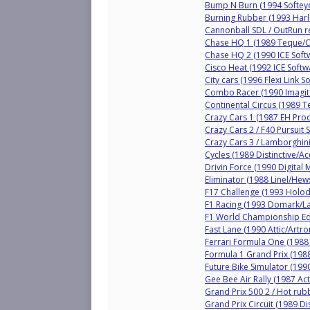
Bump N Burn (1994 Softey
Burning Rubber (1993 Har
Cannonball SDL / OutRun 
Chase HQ 1 (1989 Teque/
Chase HQ 2 (1990 ICE Sof
Cisco Heat (1992 ICE Soft
City cars (1996 Flexi Link S
Combo Racer (1990 Imagit
Continental Circus (1989 T
Crazy Cars 1 (1987 EH Prod
Crazy Cars 2 / F40 Pursuit 
Crazy Cars 3 / Lamborghini
Cycles (1989 Distinctive/A
Drivin Force (1990 Digital 
Eliminator (1988 Linel/Hew
F17 Challenge (1993 Holo
F1 Racing (1993 Domark/L
F1 World Championship Ed
Fast Lane (1990 Attic/Artro
Ferrari Formula One (1988 
Formula 1 Grand Prix (1988
Future Bike Simulator (1990
Gee Bee Air Rally (1987 Act
Grand Prix 500 2 / Hot rub
Grand Prix Circuit (1989 Di