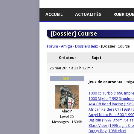
ACCUEIL
ACTUALITÉS
RUBRIQU
[Dossier] Course
Forum
›
Amiga
›
Dossiers Jeux
›
[Dossier] Course
Créateur
Sujet
26 mai 2017 à 21 h 12 min
Staff
Jeux de course
sur amiga 
1000 cc Turbo (1990 Impre
1000 Miglia (1992 Simulm
4×4 Off Road Racing (1989
African Raiders 01 (1989 
Aladin
Angel Nieto Pole 500 (199
Level 25
Big Run (1992 Storm /Sales
Messages : 16068
Black Viper (1996 Light Sh
Buggy Boy (1988 elite)