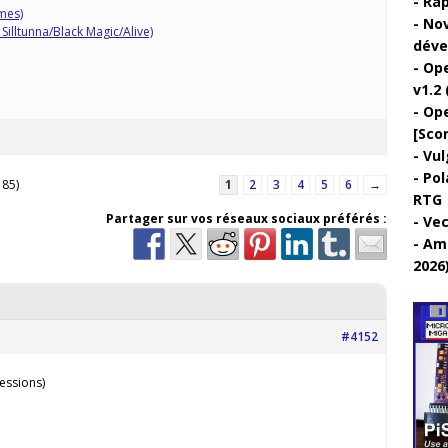
Rap
mes)
Nov
illtunna/Black Magic/Alive)
déve
Ope
v1.2 
Ope
[Sco
Vul
Pol
 85)
1
2
3
4
5
6
→
RTG
Partager sur vos réseaux sociaux préférés :
Vec
Ami
2026
#4152
essions)