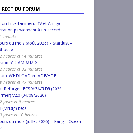
DIRECT DU FORUM
ion Entertainment BV et Amiga
ration parviennent à un accord
a 1 minute
urs du mois (août 2026) – Stardust –
dhouse
a 2 heures et 14 minutes
nsion 512 AMRAM-X
a 2 heures et 32 minutes
r aux WHDLOAD en ADF/HDF
a 8 heures et 47 minutes
m Reforged ECS/AGA/RTG (2026
rmer) v2.0 (04/08/2026)
 2 jours et 9 heures
l (MrDig) beta
a 3 jours et 10 heures
urs du mois (juillet 2026) – Pang – Ocean
ce