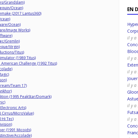
es/Grandslam)
lequin/Ocean)
EN 
remake (2017 Lantus360)
Ocean)
Hyper
tware/Ocean)
ware/Image Works)
Corpo
oftware)
il y 
ec/Gremlin)
Conco
eque/Virgin)
Bloo
uctions/Titus)
Simulator (1989 Titus)
il y 
 American Challenge (1992 Titus)
Exte
ccolade)
il y 
Magic)
Joue
son)
il y 
dream/Team 17)
ankhor)
Gloo
ition (1995 PeakStar/Domark)
Astue
nic)
il y a
Electronic Arts)
Futsa
 Cirrus/MicroValue)
 Hi Tec)
il y 
ivision)
Conco
ber (1991 Micoids)
Fran
stinctive/Accolade)