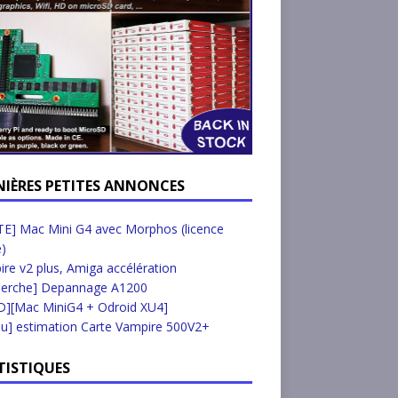
NIÈRES PETITES ANNONCES
E] Mac Mini G4 avec Morphos (licence
e)
re v2 plus, Amiga accélération
herche] Depannage A1200
D][Mac MiniG4 + Odroid XU4]
u] estimation Carte Vampire 500V2+
TISTIQUES