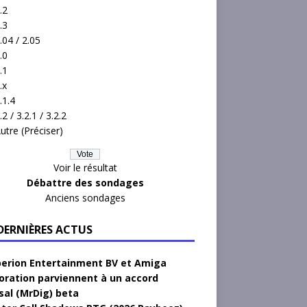
.2
.3
.04 / 2.05
.0
.1
.x
.1.4
.2 / 3.2.1 / 3.2.2
utre (Préciser)
Voir le résultat
Débattre des sondages
Anciens sondages
 DERNIÈRES ACTUS
erion Entertainment BV et Amiga
oration parviennent à un accord
sal (MrDig) beta