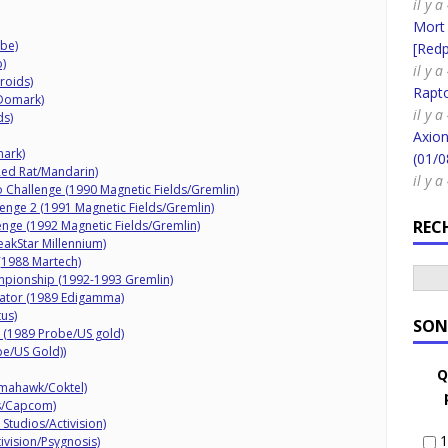
il y a
Mort
be)
[Redpi
)
il y a
roids)
Rapt
/Domark)
il y 
ds)
Axion
mark)
(01/0
Red Rat/Mandarin)
il y 
bo Challenge (1990 Magnetic Fields/Gremlin)
lenge 2 (1991 Magnetic Fields/Gremlin)
REC
enge (1992 Magnetic Fields/Gremlin)
akStar Millennium)
 (1988 Martech)
mpionship (1992-1993 Gremlin)
lator (1989 Edigamma)
tus)
SON
 (1989 Probe/US gold)
e/US Gold))
Q
omahawk/Coktel)
gs/Capcom)
Studios/Activision)
1
ivision/Psygnosis)