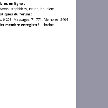
res en ligne :
daxos
,
stephbb75
,
Bruno
,
boualem
istiques du forum :
s:
6 208,
Messages:
71 771,
Membres:
2404
ier membre enregistré :
chrebie