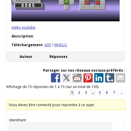
vidéo youtube
description
:
Téléchargement
:
ADF
/
WHDLG
Auteur
Réponses
Partager sur vos réseaux sociaux préférés :
Affichage de 15 réponses de 1 à 15 (sur un total de 103)
1
2
3
…
5
6
7
→
Vous devez être connecté pour répondre à ce sujet.
Identifiant: