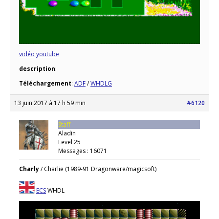
vidéo youtube
description
:
Téléchargement
:
ADF
/
WHDLG
13 juin 2017 à 17 h 59 min
#6120
Staff
Aladin
Level 25
Messages : 16071
Charly
/ Charlie (1989-91 Dragonware/magicsoft)
ECS
WHDL