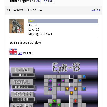
Téléchargement
:
ADF
/
WHDLG
13 juin 2017 à 18 h 00 min
#6128
Staff
Aladin
Level 25
Messages : 16071
Exit 13
(1993 I Quigley)
ECS
WHDLG