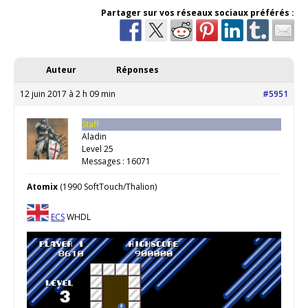
Partager sur vos réseaux sociaux préférés :
Auteur
Réponses
12 juin 2017 à 2 h 09 min
#5951
Staff
Aladin
Level 25
Messages : 16071
Atomix
(1990 SoftTouch/Thalion)
ECS
WHDL