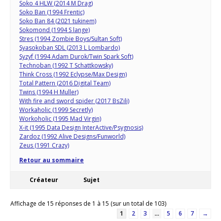
Soko 4 HLW (2014 M Drag)
Soko Ban (1994 Frentic)
Soko Ban 84 (2021 tukinem)
Sokomond (1994 S lange)
Stres (1994 Zombie Boys/Sultan Soft)
Syasokoban SDL (2013 L Lombardo)
Syzyf (1994 Adam Durok/Twin Spark Soft)
Technoban (1992 T Schattkowsky)
Think Cross (1992 Eclypse/Max Design)
Total Pattern (2016 Digital Team)
Twins (1994 H Muller)
With fire and sword spider (2017 BsZili)
Workaholic (1999 Secretly)
Workoholic (1995 Mad Virgin)
X-it (1995 Data Design InterActive/Psygnosis)
Zardoz (1992 Alive Designs/Funworld)
Zeus (1991 Crazy)
Retour au sommaire
Créateur
Sujet
Affichage de 15 réponses de 1 à 15 (sur un total de 103)
1
2
3
…
5
6
7
→