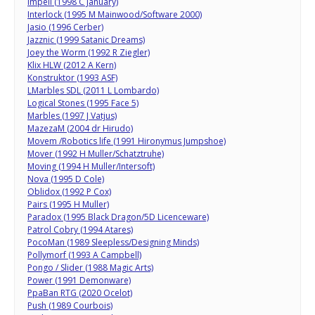
Impell (1998 C January)
Interlock (1995 M Mainwood/Software 2000)
Jasio (1996 Cerber)
Jazznic (1999 Satanic Dreams)
Joey the Worm (1992 R Ziegler)
Klix HLW (2012 A Kern)
Konstruktor (1993 ASF)
LMarbles SDL (2011 L Lombardo)
Logical Stones (1995 Face 5)
Marbles (1997 J Vatjus)
MazezaM (2004 dr Hirudo)
Movem /Robotics life (1991 Hironymus Jumpshoe)
Mover (1992 H Muller/Schatztruhe)
Moving (1994 H Muller/Intersoft)
Nova (1995 D Cole)
Oblidox (1992 P Cox)
Pairs (1995 H Muller)
Paradox (1995 Black Dragon/5D Licenceware)
Patrol Cobry (1994 Atares)
PocoMan (1989 Sleepless/Designing Minds)
Pollymorf (1993 A Campbell)
Pongo / Slider (1988 Magic Arts)
Power (1991 Demonware)
PpaBan RTG (2020 Ocelot)
Push (1989 Courbois)