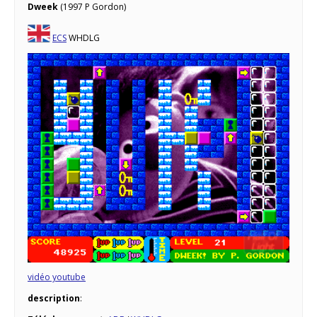
Dweek
(1997 P Gordon)
ECS
WHDLG
vidéo youtube
description
: