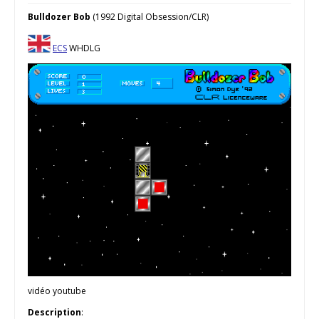
Bulldozer Bob
(1992 Digital Obsession/CLR)
ECS
WHDLG
vidéo youtube
Description
: