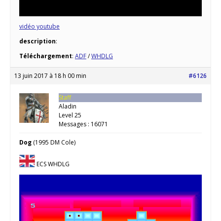
vidéo youtube
description
:
Téléchargement
:
ADF
/
WHDLG
13 juin 2017 à 18 h 00 min
#6126
Staff
Aladin
Level 25
Messages : 16071
Dog
(1995 DM Cole)
ECS WHDLG