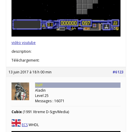
vidéo youtube
description:
Téléchargement:
13 juin 2017 à 18 h 00 min
#6123
Staff
Aladin
Level 25
Messages : 16071
Cubix
(1991 Xtreme D-Sign/Media)
ECS
WHDL