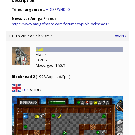
Description
:
Téléchargement
:
HDD
/
WHDLG
News sur Amiga France
:
https://www.amigafrance.com/forums/topic/blockhead1/
13 juin 2017 à 17 h 59 min
#6117
Staff
Aladin
Level 25
Messages : 16071
Blockhead 2
(1998 Applaud/Epic)
ECS
WHDLG