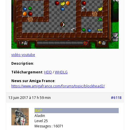
vidéo youtube
Description
:
Téléchargement
:
HDD
/
WHDLG
News sur Amiga France
:
https://www.amigafrance.com/forums/topic/blockhead2/
13 juin 2017 à 17 h 59 min
#6118
Staff
Aladin
Level 25
Messages : 16071