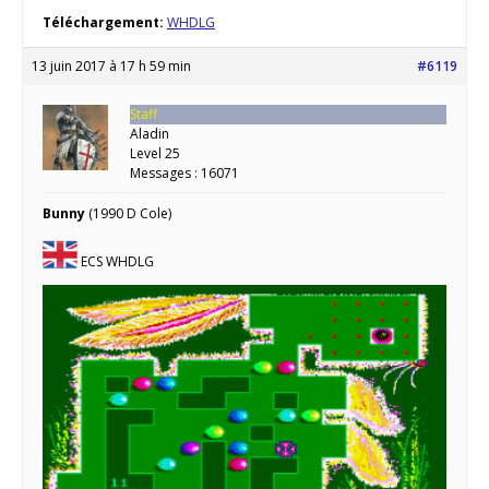
Téléchargement:
WHDLG
13 juin 2017 à 17 h 59 min
#6119
Staff
Aladin
Level 25
Messages : 16071
Bunny
(1990 D Cole)
ECS WHDLG