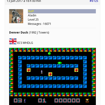
13 juin 2017 à 18 h 00 min
#6125
Staff
Aladin
Level 25
Messages : 16071
Denver Duck
(1992 J Towers)
ECS WHDLG