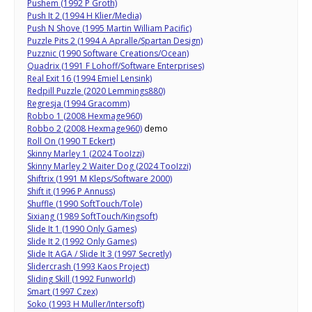
Pushem (1992 P Groth)
Push It 2 (1994 H Klier/Media)
Push N Shove (1995 Martin William Pacific)
Puzzle Pits 2 (1994 A Apralle/Spartan Design)
Puzznic (1990 Software Creations/Ocean)
Quadrix (1991 F Lohoff/Software Enterprises)
Real Exit 16 (1994 Emiel Lensink)
Redpill Puzzle (2020 Lemmings880)
Regresja (1994 Gracomm)
Robbo 1 (2008 Hexmage960)
Robbo 2 (2008 Hexmage960)
demo
Roll On (1990 T Eckert)
Skinny Marley 1 (2024 TooIzzi)
Skinny Marley 2 Waiter Dog (2024 TooIzzi)
Shiftrix (1991 M Kleps/Software 2000)
Shift it (1996 P Annuss)
Shuffle (1990 SoftTouch/Tole)
Sixiang (1989 SoftTouch/Kingsoft)
Slide It 1 (1990 Only Games)
Slide It 2 (1992 Only Games)
Slide It AGA / Slide It 3 (1997 Secretly)
Slidercrash (1993 Kaos Project)
Sliding Skill (1992 Funworld)
Smart (1997 Czex)
Soko (1993 H Muller/Intersoft)