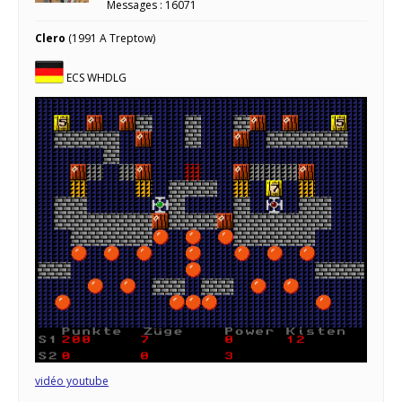
Messages : 16071
Clero
(1991 A Treptow)
ECS WHDLG
vidéo youtube