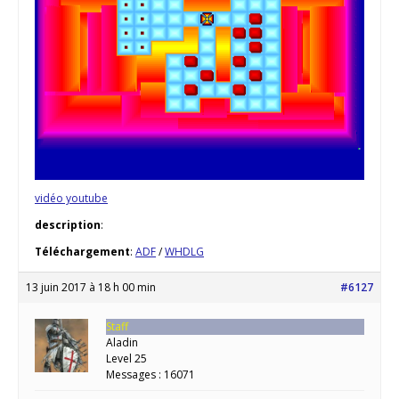
vidéo youtube
description
:
Téléchargement
:
ADF
/
WHDLG
13 juin 2017 à 18 h 00 min
#6127
Staff
Aladin
Level 25
Messages : 16071