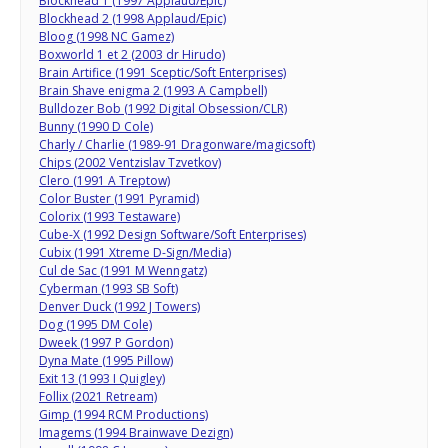
Blockhead 1 (1997 Applaud/Epic)
Blockhead 2 (1998 Applaud/Epic)
Bloog (1998 NC Gamez)
Boxworld 1 et 2 (2003 dr Hirudo)
Brain Artifice (1991 Sceptic/Soft Enterprises)
Brain Shave enigma 2 (1993 A Campbell)
Bulldozer Bob (1992 Digital Obsession/CLR)
Bunny (1990 D Cole)
Charly / Charlie (1989-91 Dragonware/magicsoft)
Chips (2002 Ventzislav Tzvetkov)
Clero (1991 A Treptow)
Color Buster (1991 Pyramid)
Colorix (1993 Testaware)
Cube-X (1992 Design Software/Soft Enterprises)
Cubix (1991 Xtreme D-Sign/Media)
Cul de Sac (1991 M Wenngatz)
Cyberman (1993 SB Soft)
Denver Duck (1992 J Towers)
Dog (1995 DM Cole)
Dweek (1997 P Gordon)
Dyna Mate (1995 Pillow)
Exit 13 (1993 I Quigley)
Follix (2021 Retream)
Gimp (1994 RCM Productions)
Imagems (1994 Brainwave Dezign)