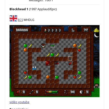
Messages : 16071
Blockhead 1
(1997 Applaud/Epic)
ECS
WHDLG
vidéo youtube