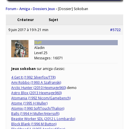
Forum
›
Amiga
›
Dossiers Jeux
›
[Dossier] Sokoban
Créateur
Sujet
9 juin 2017 à 19 h 21 min
#5722
Staff
Aladin
Level 25
Messages : 16071
Jeux sokoban
sur amiga classic:
4 Get It (1992 Silverfox/TTR)
Ami Robbo (1993 A Szafranski)
Arctic Hunter (2010 Hexmage960)
demo
Astro Blox (2013 Hexmage960)
Atomania (1992 Nicom/Gamebench)
Atome (1995 H Muller)
Atomix (1990 SoftTouch/Thalion)
Balls (1994 H Muller/Intersoft)
Beastie Worker SDL (2012 L Lombardo)
Block Blank (1996 M Button)