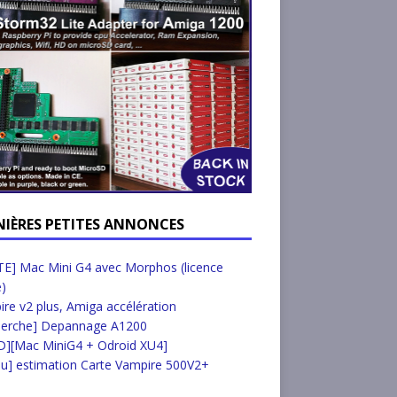
NIÈRES PETITES ANNONCES
E] Mac Mini G4 avec Morphos (licence
e)
re v2 plus, Amiga accélération
herche] Depannage A1200
D][Mac MiniG4 + Odroid XU4]
u] estimation Carte Vampire 500V2+