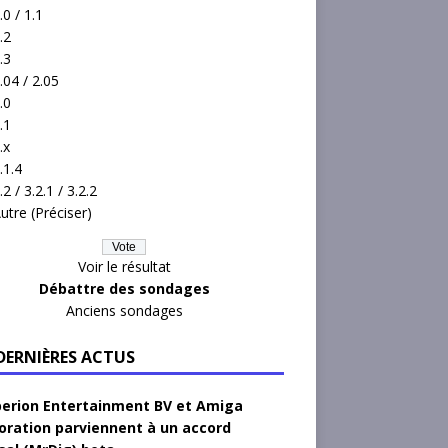
.0 / 1.1
.2
.3
.04 / 2.05
.0
.1
.x
.1.4
.2 / 3.2.1 / 3.2.2
utre (Préciser)
Voir le résultat
Débattre des sondages
Anciens sondages
 DERNIÈRES ACTUS
erion Entertainment BV et Amiga
oration parviennent à un accord