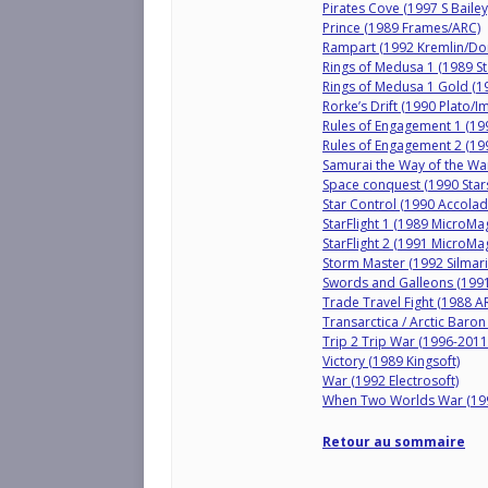
Pirates Cove (1997 S Bailey
Prince (1989 Frames/ARC)
Rampart (1992 Kremlin/Do
Rings of Medusa 1 (1989 St
Rings of Medusa 1 Gold (19
Rorke’s Drift (1990 Plato/I
Rules of Engagement 1 (1
Rules of Engagement 2 (1
Samurai the Way of the Wa
Space conquest (1990 Star
Star Control (1990 Accolad
StarFlight 1 (1989 MicroMag
StarFlight 2 (1991 MicroMag
Storm Master (1992 Silmari
Swords and Galleons (1991
Trade Travel Fight (1988 
Transarctica / Arctic Baron 
Trip 2 Trip War (1996-2011
Victory (1989 Kingsoft)
War (1992 Electrosoft)
When Two Worlds War (199
Retour au sommaire