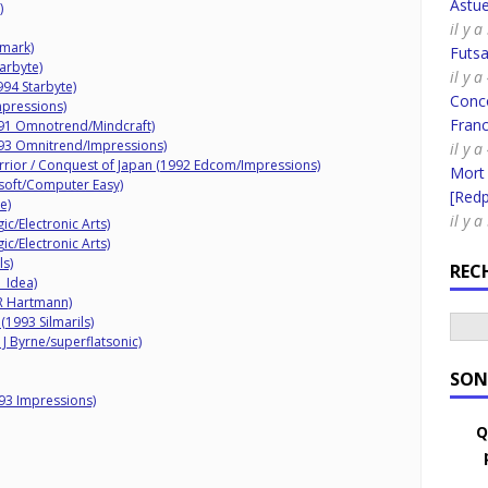
Astue
)
il y a
mark)
Futsa
arbyte)
il y a
94 Starbyte)
Conco
mpressions)
Fran
991 Omnotrend/Mindcraft)
993 Omnitrend/Impressions)
il y 
rrior / Conquest of Japan (1992 Edcom/Impressions)
Mort
soft/Computer Easy)
[Redpi
e)
il y a
ic/Electronic Arts)
ic/Electronic Arts)
ls)
REC
 Idea)
AR Hartmann)
(1993 Silmarils)
 J Byrne/superflatsonic)
SON
3 Impressions)
Q