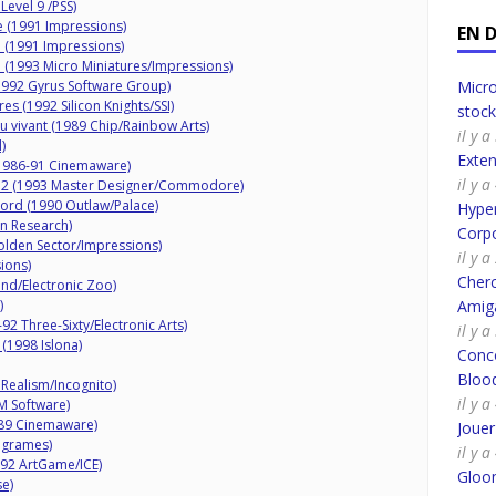
Level 9 /PSS)
e (1991 Impressions)
EN 
e (1991 Impressions)
 (1993 Micro Miniatures/Impressions)
992 Gyrus Software Group)
Micro
es (1992 Silicon Knights/SSI)
stoc
eu vivant (1989 Chip/Rainbow Arts)
il y 
)
Exte
(1986-91 Cinemaware)
il y 
 2 (1993 Master Designer/Commodore)
ord (1990 Outlaw/Palace)
Hyper
n Research)
Corpo
lden Sector/Impressions)
il y 
ions)
Cherc
nd/Electronic Zoo)
)
Amig
92 Three-Sixty/Electronic Arts)
il y 
(1998 Islona)
Conco
Bloo
Realism/Incognito)
il y 
 Software)
1989 Cinemaware)
Joue
ogrames)
il y 
992 ArtGame/ICE)
Gloo
se)