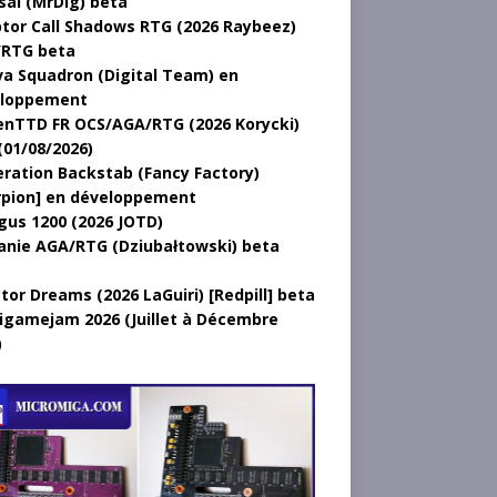
sal (MrDig) beta
tor Call Shadows RTG (2026 Raybeez)
RTG beta
a Squadron (Digital Team) en
loppement
nTTD FR OCS/AGA/RTG (2026 Korycki)
(01/08/2026)
ration Backstab (Fancy Factory)
rpion] en développement
gus 1200 (2026 JOTD)
anie AGA/RTG (Dziubałtowski) beta
tor Dreams (2026 LaGuiri) [Redpill] beta
gamejam 2026 (Juillet à Décembre
)