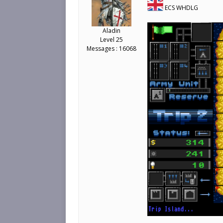
ECS WHDLG
Aladin
Level 25
Messages : 16068