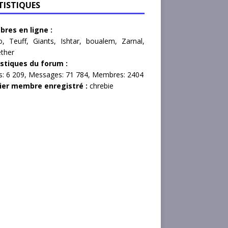
TISTIQUES
res en ligne :
o
,
Teuff
,
Giants
,
Ishtar
,
boualem
,
Zarnal
,
ther
istiques du forum :
s:
6 209,
Messages:
71 784,
Membres:
2404
ier membre enregistré :
chrebie