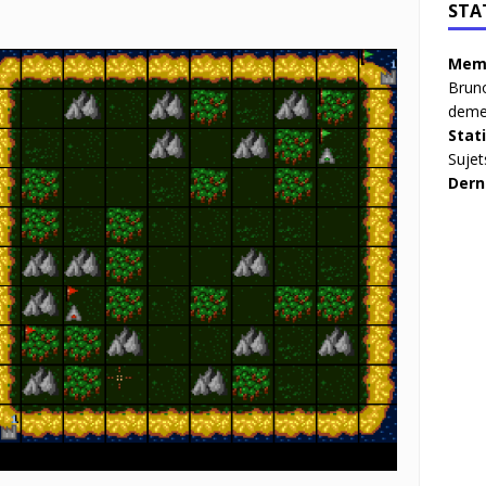
STA
Memb
Brun
deme
Stat
Sujet
Dern