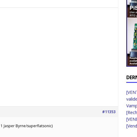
DER
[VENT
valid
Vampi
#11353
[Rec
[VEN
[Vend
1 Jasper Byrne/superflatsonic)