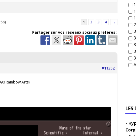
1
1
1
 56)
1
2
3
4
→
2
3
Partager sur vos réseaux sociaux préférés :
3
3
3
3
A
#11352
90 Rainbow Arts)
LES
Hyp
Corp