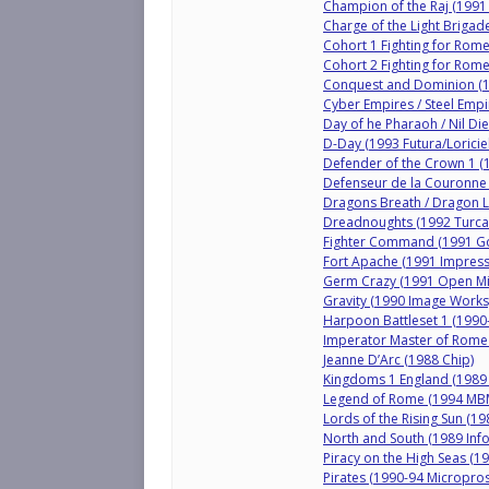
Champion of the Raj (1991 
Charge of the Light Brigad
Cohort 1 Fighting for Rom
Cohort 2 Fighting for Rome
Conquest and Dominion (1
Cyber Empires / Steel Empir
Day of he Pharaoh / Nil Di
D-Day (1993 Futura/Loriciel
Defender of the Crown 1 
Defenseur de la Couronne
Dragons Breath / Dragon L
Dreadnoughts (1992 Turca
Fighter Command (1991 Go
Fort Apache (1991 Impress
Germ Crazy (1991 Open Mi
Gravity (1990 Image Works
Harpoon Battleset 1 (1990-
Imperator Master of Rome 
Jeanne D’Arc (1988 Chip)
Kingdoms 1 England (1989 
Legend of Rome (1994 MBM
Lords of the Rising Sun (
North and South (1989 Inf
Piracy on the High Seas (1
Pirates (1990-94 Micropro