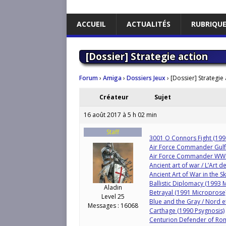
ACCUEIL
ACTUALITÉS
RUBRIQU
[Dossier] Strategie action
Forum
›
Amiga
›
Dossiers Jeux
›
[Dossier] Strategie 
Créateur
Sujet
16 août 2017 à 5 h 02 min
Staff
3001 O Connors Fight (199
Air Force Commander Gulf
Air Force Commander WWII
Ancient art of war / L’Art
Ancient Art of War in the S
Ballistic Diplomacy (199
Aladin
Betrayal (1991 Microprose
Level 25
Blue and the Gray / Nord e
Messages : 16068
Carthage (1990 Psygnosis)
Centurion Defender of Rome