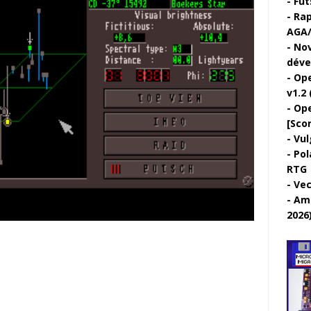
Fut
Rap
AGA/
Nov
déve
Ope
v1.2 
Ope
[Sco
Vul
Pol
RTG
Vec
Ami
2026