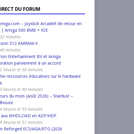
DIRECT DU FORUM
miga.com – Joystick ArcadeR de retour en
k | Amiga 500 8MB + IDE
a 32 minutes
nsion 512 AMRAM-X
a 40 minutes
ion Entertainment BV et Amiga
ration parviennent à un accord
a 2 heures et 50 minutes
he ressources éducatives sur le hardware
a
a 3 heures et 40 minutes
urs du mois (août 2026) – Stardust –
dhouse
a 4 heures et 55 minutes
r aux WHDLOAD en ADF/HDF
a 4 heures et 57 minutes
m Reforged ECS/AGA/RTG (2026