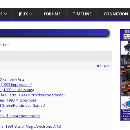
ES
JEUX
FORUMS
TIMELINE
CONNEXION
action
#10476
0 Rainbow Arts)
 (1993 Impressions)
 (1993 Impressions)
 de la Guerre (1990 Microids/Broderbund)
kies (1993 Microprose)
3 M Gruhn/Handmade Games)
)
t Sud (1994 Impressions)
 (1991 Bits of Magic/Electronic Arts)