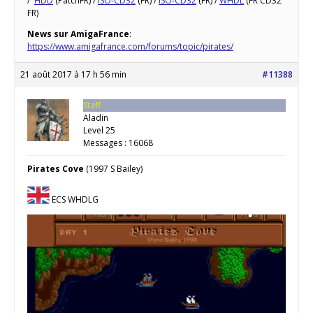
/
HDD
(PatchFR) /
ISO-CD32
(FR) /
ISO-CD32
(FR) /
WHDL
(FR CD32
FR)
News sur AmigaFrance
:
https://www.amigafrance.com/forums/topic/pirates/
21 août 2017 à 17 h 56 min
#11388
Staff
Aladin
Level 25
Messages : 16068
Pirates Cove
(1997 S Bailey)
ECS WHDLG