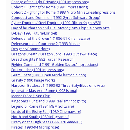
Charge of the Light Brigade (1991 Impressions)
Cohort 1 Fighting for Rome (1991 Impressions)
Cohort 2 Fighting for Rome (1993 Micro Miniatures/Impressions)
Conquest and Dominion (1992 Gyrus Software Group)
Cyber Empires / Steel Empires (1992 Silicon Knights/SSI)
Day of he Pharaoh / Nil Dieu vivant (1989 Chip/Rainbow Arts)
D-Day (1993 Futura/Loriciel)
Defender of the Crown 1 (1986-91 Cinemaware)
Defenseur de la Couronne 2 (1993 Master
Designer/Commodore)
Dragons Breath / Dragon Lord (1990 Outlaw/Palace)
Dreadnoughts (1992 Turcan Research)
Fighter Command (1991 Golden Sector/Impressions)
Fort Apache (1991 Impressions)
Germ Crazy (1991 Open Mind/Electronic Zoo)
Gravity (1990 Image Works)
Harpoon Battleset 1 (1990-92 Three-Sixty/Electronic Arts)
Imperator Master of Rome (1998 Islona)
Jeanne D’Arc (1988 Chip)
Kingdoms 1 England (1989 Realism/Incognito)
Legend of Rome (1994 MBM Software)
Lords of the Rising Sun (1989 Cinemaware)
North and South (1989 Infogrames)
Piracy on the High Seas (1992 ArtGame/ICE)
Pirates (1990-94 Microprose)