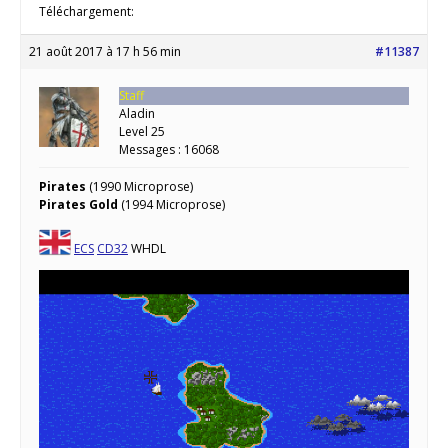
Téléchargement:
21 août 2017 à 17 h 56 min
#11387
Staff
Aladin
Level 25
Messages : 16068
Pirates
(1990 Microprose)
Pirates Gold
(1994 Microprose)
ECS
CD32
WHDL