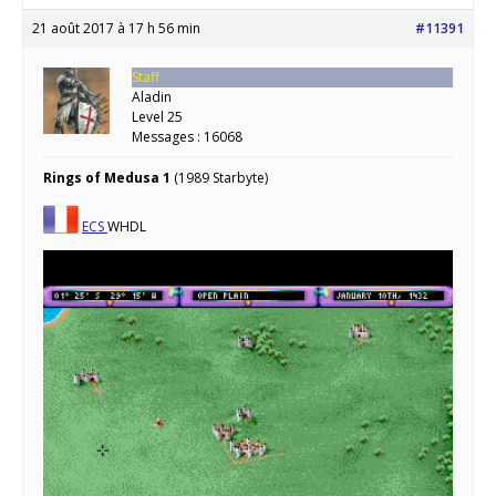
21 août 2017 à 17 h 56 min
#11391
Staff
Aladin
Level 25
Messages : 16068
Rings of Medusa 1
(1989 Starbyte)
ECS
WHDL