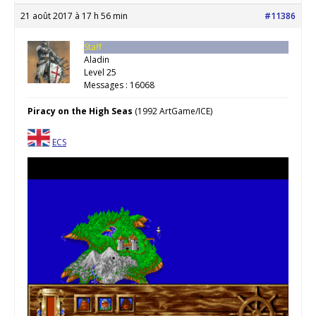
21 août 2017 à 17 h 56 min
#11386
Staff
Aladin
Level 25
Messages : 16068
Piracy on the High Seas
(1992 ArtGame/ICE)
ECS