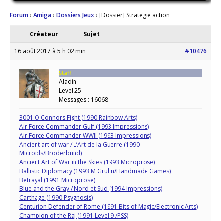
Forum
›
Amiga
›
Dossiers Jeux
›
[Dossier] Strategie action
Créateur
Sujet
16 août 2017 à 5 h 02 min
#10476
Staff
Aladin
Level 25
Messages : 16068
3001 O Connors Fight (1990 Rainbow Arts)
Air Force Commander Gulf (1993 Impressions)
Air Force Commander WWII (1993 Impressions)
Ancient art of war / L’Art de la Guerre (1990
Microids/Broderbund)
Ancient Art of War in the Skies (1993 Microprose)
Ballistic Diplomacy (1993 M Gruhn/Handmade Games)
Betrayal (1991 Microprose)
Blue and the Gray / Nord et Sud (1994 Impressions)
Carthage (1990 Psygnosis)
Centurion Defender of Rome (1991 Bits of Magic/Electronic Arts)
Champion of the Raj (1991 Level 9 /PSS)