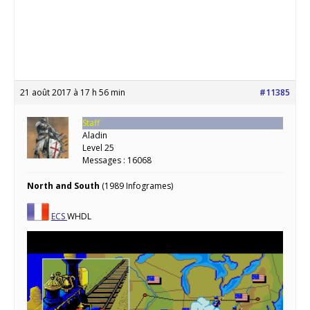
21 août 2017 à 17 h 56 min
#11385
Staff
Aladin
Level 25
Messages : 16068
North and South
(1989 Infogrames)
ECS
WHDL