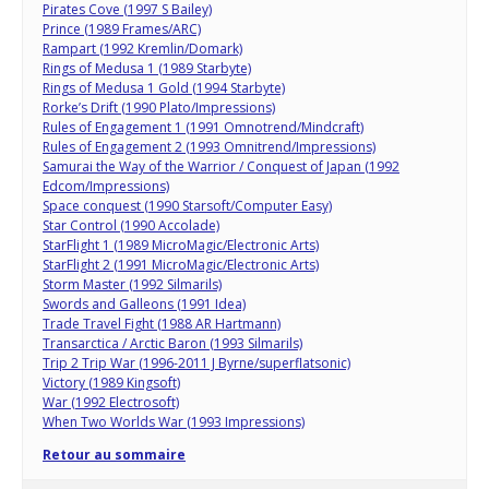
Pirates Cove (1997 S Bailey)
Prince (1989 Frames/ARC)
Rampart (1992 Kremlin/Domark)
Rings of Medusa 1 (1989 Starbyte)
Rings of Medusa 1 Gold (1994 Starbyte)
Rorke’s Drift (1990 Plato/Impressions)
Rules of Engagement 1 (1991 Omnotrend/Mindcraft)
Rules of Engagement 2 (1993 Omnitrend/Impressions)
Samurai the Way of the Warrior / Conquest of Japan (1992
Edcom/Impressions)
Space conquest (1990 Starsoft/Computer Easy)
Star Control (1990 Accolade)
StarFlight 1 (1989 MicroMagic/Electronic Arts)
StarFlight 2 (1991 MicroMagic/Electronic Arts)
Storm Master (1992 Silmarils)
Swords and Galleons (1991 Idea)
Trade Travel Fight (1988 AR Hartmann)
Transarctica / Arctic Baron (1993 Silmarils)
Trip 2 Trip War (1996-2011 J Byrne/superflatsonic)
Victory (1989 Kingsoft)
War (1992 Electrosoft)
When Two Worlds War (1993 Impressions)
Retour au sommaire