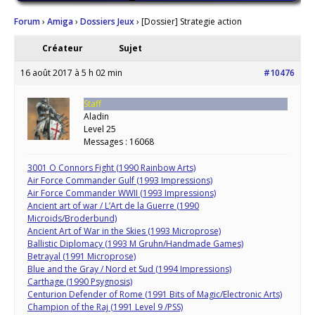
Forum
›
Amiga
›
Dossiers Jeux
›
[Dossier] Strategie action
Créateur
Sujet
16 août 2017 à 5 h 02 min
#10476
Staff
Aladin
Level 25
Messages : 16068
3001 O Connors Fight (1990 Rainbow Arts)
Air Force Commander Gulf (1993 Impressions)
Air Force Commander WWII (1993 Impressions)
Ancient art of war / L’Art de la Guerre (1990
Microids/Broderbund)
Ancient Art of War in the Skies (1993 Microprose)
Ballistic Diplomacy (1993 M Gruhn/Handmade Games)
Betrayal (1991 Microprose)
Blue and the Gray / Nord et Sud (1994 Impressions)
Carthage (1990 Psygnosis)
Centurion Defender of Rome (1991 Bits of Magic/Electronic Arts)
Champion of the Raj (1991 Level 9 /PSS)