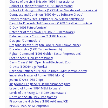
Charge of the Light Brigade (1991 Impressions)
Cohort 1 Fighting for Rome (1991 Impressions)
Cohort 2 Fighting for Rome (1993 Micro Miniatures/Impressions)
Conquest and Dominion (1992 Gyrus Software Group)
Cyber Empires / Steel Empires (1992 Silicon Knights/SSI)
Day of he Pharaoh / Nil Dieu vivant (1989 Chip/Rainbow Arts)
D-Day (1993 Futura/Loriciel)
Defender of the Crown 1 (1986-91 Cinemaware)
Defenseur de la Couronne 2 (1993 Master
Designer/Commodore)
Dragons Breath / Dragon Lord (1990 Outlaw/Palace)
Dreadnoughts (1992 Turcan Research)
Fighter Command (1991 Golden Sector/Impressions)
Fort Apache (1991 Impressions)
Germ Crazy (1991 Open Mind/Electronic Zoo)
Gravity (1990 Image Works)
Harpoon Battleset 1 (1990-92 Three-Sixty/Electronic Arts)
Imperator Master of Rome (1998 Islona)
Jeanne D’Arc (1988 Chip)
Kingdoms 1 England (1989 Realism/Incognito)
Legend of Rome (1994 MBM Software)
Lords of the Rising Sun (1989 Cinemaware)
North and South (1989 Infogrames)
Piracy on the High Seas (1992 ArtGame/ICE)
Pirates (1990-94 Microprose)