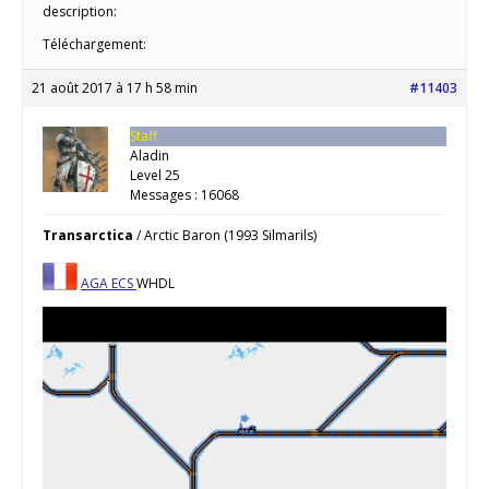
description:
Téléchargement:
21 août 2017 à 17 h 58 min
#11403
Staff
Aladin
Level 25
Messages : 16068
Transarctica
/ Arctic Baron (1993 Silmarils)
AGA
ECS
WHDL