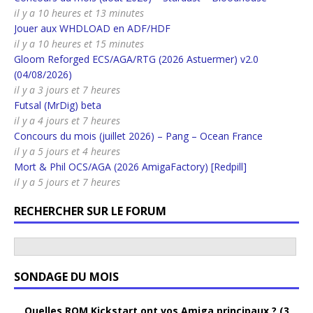
il y a 10 heures et 13 minutes
Jouer aux WHDLOAD en ADF/HDF
il y a 10 heures et 15 minutes
Gloom Reforged ECS/AGA/RTG (2026 Astuermer) v2.0
(04/08/2026)
il y a 3 jours et 7 heures
Futsal (MrDig) beta
il y a 4 jours et 7 heures
Concours du mois (juillet 2026) – Pang – Ocean France
il y a 5 jours et 4 heures
Mort & Phil OCS/AGA (2026 AmigaFactory) [Redpill]
il y a 5 jours et 7 heures
RECHERCHER SUR LE FORUM
SONDAGE DU MOIS
Quelles ROM Kickstart ont vos Amiga principaux ? (3