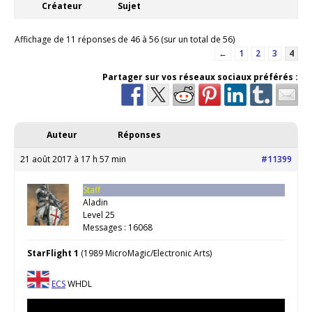
Créateur
Sujet
Affichage de 11 réponses de 46 à 56 (sur un total de 56)
←
1
2
3
4
Partager sur vos réseaux sociaux préférés :
Auteur
Réponses
21 août 2017 à 17 h 57 min
#11399
Staff
Aladin
Level 25
Messages : 16068
StarFlight 1
(1989 MicroMagic/Electronic Arts)
ECS
WHDL