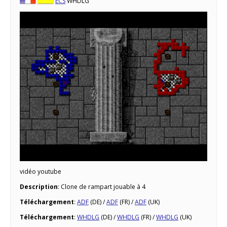
ECS
WHDLG
vidéo youtube
Description
: Clone de rampart jouable à 4
Téléchargement
:
ADF
(DE) /
ADF
(FR) /
ADF
(UK)
Téléchargement
:
WHDLG
(DE) /
WHDLG
(FR) /
WHDLG
(UK)