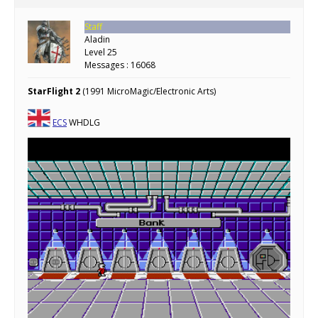
Staff
Aladin
Level 25
Messages : 16068
StarFlight 2
(1991 MicroMagic/Electronic Arts)
ECS
WHDLG