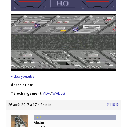
vidéo youtube
description
:
Téléchargement
:
ADF
/
WHDLG
26 août 2017 à 17 h 34 min
#11610
Staff
Aladin