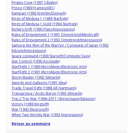
Pirates Cove (1997 S Bailey)
Prince (1989 Frames/ARC)
Rampart (1992 Kremlin/Domark)
Rings of Medusa 1 (1989 Starbyte)
Rings of Medusa 1 Gold (1994 Starbyte)
Rorke’s Drift (1990 Plato/Impressions)
Rules of Engagement 1 (1991 Omnotrend/Mindcraft)
Rules of Engagement 2 (1993 Omnitrend/Impressions)
Samurai the Way of the Warrior / Conquest of Japan (1992
Edcom/Impressions)
Space conquest (1990 Starsoft/Computer Easy)
Star Control (1990 Accolade)
StarFlight 1 (1989 MicroMagic/Electronic Arts)
StarFlight 2 (1991 MicroMagic/Electronic Arts)
Storm Master (1992 Silmarils)
Swords and Galleons (1991 Idea)
Trade Travel Fight (1988 AR Hartmann)
Transarctica / Arctic Baron (1993 Silmarils)
Trip 2 Trip War (1996-2011 J Byrne/superflatsonic)
Victory (1989 Kingsoft)
War (1992 Electrosoft)
When Two Worlds War (1993 Impressions)
Retour au sommaire