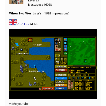
Level 25
Messages : 16068
When Two Worlds War
(1993 Impressions)
AGA
ECS
WHDL
vidéo youtube