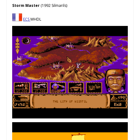
Storm Master
(1992 Silmarils)
ECS
WHDL