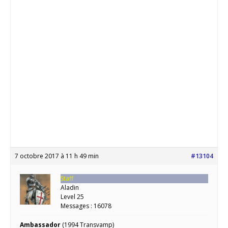
7 octobre 2017 à 11 h 49 min
#13104
Staff
Aladin
Level 25
Messages : 16078
Ambassador
(1994 Transvamp)