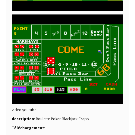
vidéo youtube
description
: Roulette Poker BlackJack Craps
Téléchargement
: