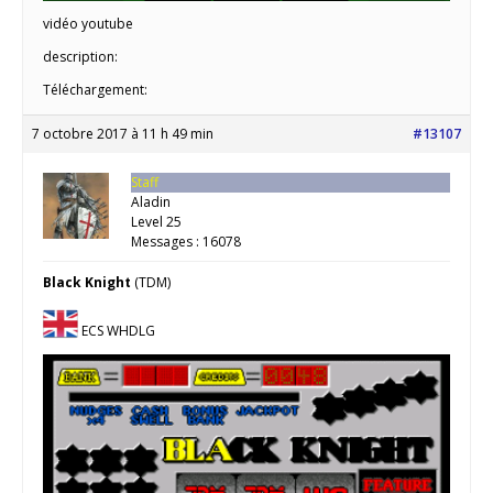
vidéo youtube
description:
Téléchargement:
7 octobre 2017 à 11 h 49 min
#13107
Staff
Aladin
Level 25
Messages : 16078
Black Knight
(TDM)
ECS WHDLG