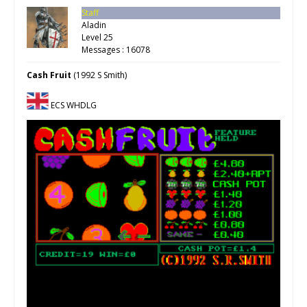
Staff
Aladin
Level 25
Messages : 16078
Cash Fruit
(1992 S Smith)
ECS WHDLG