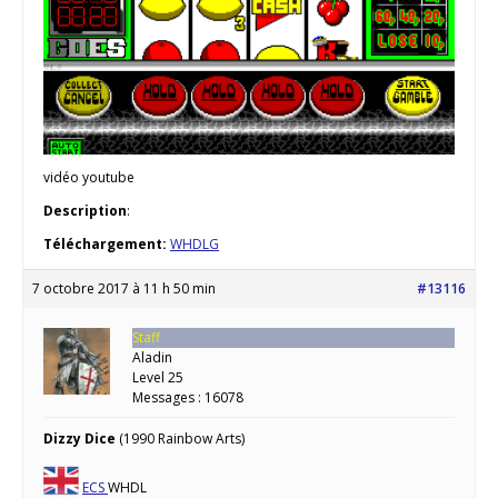
vidéo youtube
Description
:
Téléchargement:
WHDLG
7 octobre 2017 à 11 h 50 min
#13116
Staff
Aladin
Level 25
Messages : 16078
Dizzy Dice
(1990 Rainbow Arts)
ECS
WHDL