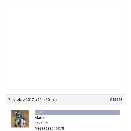
7 octobre 2017 à 11 h 50 min
#13113
Staff
Aladin
Level 25
Messages : 16078