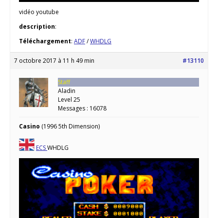
vidéo youtube
description
:
Téléchargement
:
ADF
/
WHDLG
7 octobre 2017 à 11 h 49 min
#13110
Staff
Aladin
Level 25
Messages : 16078
Casino
(1996 5th Dimension)
ECS
WHDLG