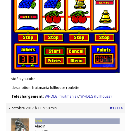
vidéo youtube
description: fruitmania fullhouse roulette
Téléchargement:
WHDLG (fruitmania)
/
WHDLG (fullhouse)
7 octobre 2017 à 11 h 50 min
#13114
Staff
Aladin