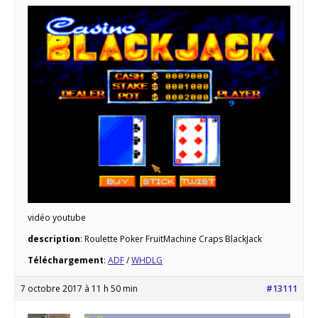
vidéo youtube
description
: Roulette Poker FruitMachine Craps BlackJack
Téléchargement
:
ADF
/
WHDLG
7 octobre 2017 à 11 h 50 min
#13111