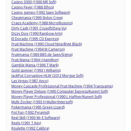
Casino 3000 (1990 MR Soft)
Casino Fever (1988 Ethos)
Casino games (1992 Saen Software)
Cheatmania (1999 Stylon Crew)
Craps Academy (1988 MicroIllusions)
Dirty Cash (1991 Cruxoft/Deja Vu)
Dizzy Dice (1990 Rainbow Arts)
El Dorado (1995 CD Express)
Fruit Machine (1990 Cloud Nine/Byte Black)
Fruit Machine (1994 M Cameron)
Fruitmania (1989 BBS de Saen/Sigma)
Fruit Mania (1994 J Hamilton)
Gamble Mania (1996 T Mark)
Gold spinner (1993 J Williams)
JackPot Corruption HLW (2013 Morgue Soft)
Las Vegas (1987 Anco)
Money Cascade Professional Fruit Machine (1994 Transvamp)
Money Player Deluxe (1990 Computer Express/Kunert Soft)
Money Player Professional (1990 L Haffner/Kunert Soft)
Multi Zocker (1993 H Muller/Intersoft)
Pokermania (1995 Green Lizard)
Pot Fun (1992 Pyramid)
Reel Skill (1993 Mr E Software)
Reels (1991 T Kev)
Roulette (1992 Calibra)