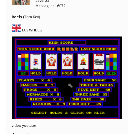
Level 25
Messages : 16072
Reels
(Tom Kev)
ECS WHDLG
vidéo youtube