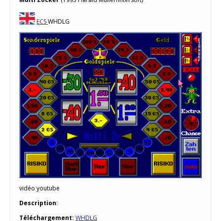
ECS
WHDLG
vidéo youtube
Description
:
Téléchargement:
WHDLG