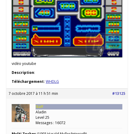
vidéo youtube
Description
:
Téléchargement:
WHDLG
7 octobre 2017 à 11 h 51 min
#13125
Staff
Aladin
Level 25
Messages : 16072
Multi Zocker
(1993 Harald Muller/Intersoft)