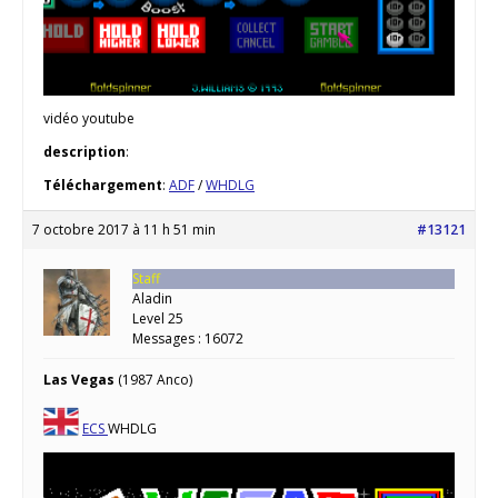
vidéo youtube
description
:
Téléchargement
:
ADF
/
WHDLG
7 octobre 2017 à 11 h 51 min
#13121
Staff
Aladin
Level 25
Messages : 16072
Las Vegas
(1987 Anco)
ECS
WHDLG