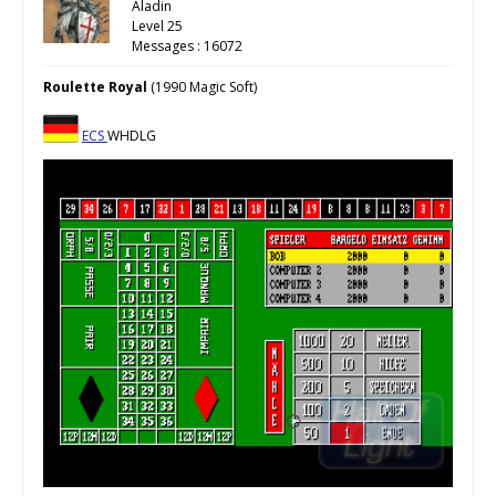
Aladin
Level 25
Messages : 16072
Roulette Royal
(1990 Magic Soft)
ECS
WHDLG