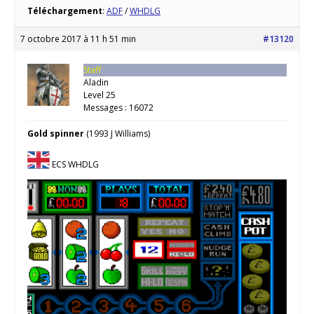
Téléchargement
:
ADF
/
WHDLG
7 octobre 2017 à 11 h 51 min
#13120
Staff
Aladin
Level 25
Messages : 16072
Gold spinner
(1993 J Williams)
ECS WHDLG