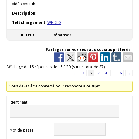
vidéo youtube
Description
:
Téléchargement:
WHDLG
Auteur
Réponses
Partager sur vos réseaux sociaux préférés :
Affichage de 15 réponses de 16 à 30 (sur un total de 87)
←
1
2
3
4
5
6
→
Vous devez être connecté pour répondre à ce sujet.
Identifiant:
Mot de passe: