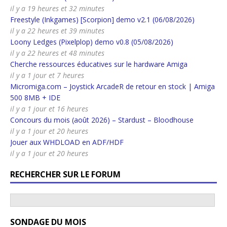
il y a 19 heures et 32 minutes
Freestyle (Inkgames) [Scorpion] demo v2.1 (06/08/2026)
il y a 22 heures et 39 minutes
Loony Ledges (Pixelplop) demo v0.8 (05/08/2026)
il y a 22 heures et 48 minutes
Cherche ressources éducatives sur le hardware Amiga
il y a 1 jour et 7 heures
Micromiga.com – Joystick ArcadeR de retour en stock | Amiga
500 8MB + IDE
il y a 1 jour et 16 heures
Concours du mois (août 2026) – Stardust – Bloodhouse
il y a 1 jour et 20 heures
Jouer aux WHDLOAD en ADF/HDF
il y a 1 jour et 20 heures
RECHERCHER SUR LE FORUM
SONDAGE DU MOIS