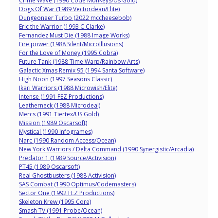
Crime Wave (1990 Code Monkeys/Us Gold)
Dogs Of War (1989 Vectordean/Elite)
Dungeoneer Turbo (2022 mccheesebob)
Eric the Warrior (1993 C Clarke)
Fernandez Must Die (1988 Image Works)
Fire power (1988 Silent/MicroIllusions)
For the Love of Money (1995 Cobra)
Future Tank (1988 Time Warp/Rainbow Arts)
Galactic Xmas Remix 95 (1994 Santa Software)
High Noon (1997 Seasons Classic)
Ikari Warriors (1988 Microwish/Elite)
Intense (1991 FEZ Productions)
Leatherneck (1988 Microdeal)
Mercs (1991 Tiertex/US Gold)
Mission (1989 Oscarsoft)
Mystical (1990 Infogrames)
Narc (1990 Random Access/Ocean)
New York Warriors / Delta Command (1990 Synergistic/Arcadia)
Predator 1 (1989 Source/Activision)
PT45 (1989 Oscarsoft)
Real Ghostbusters (1988 Activision)
SAS Combat (1990 Optimus/Codemasters)
Sector One (1992 FEZ Productions)
Skeleton Krew (1995 Core)
Smash TV (1991 Probe/Ocean)