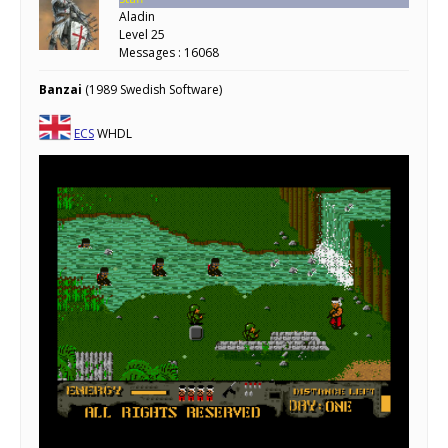
Aladin
Level 25
Messages : 16068
Banzai
(1989 Swedish Software)
ECS
WHDL