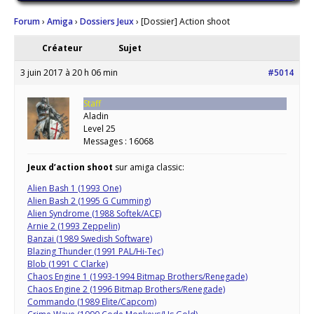
Forum
›
Amiga
›
Dossiers Jeux
›
[Dossier] Action shoot
Créateur
Sujet
3 juin 2017 à 20 h 06 min
#5014
Staff
Aladin
Level 25
Messages : 16068
Jeux d’action shoot
sur amiga classic:
Alien Bash 1 (1993 One)
Alien Bash 2 (1995 G Cumming)
Alien Syndrome (1988 Softek/ACE)
Arnie 2 (1993 Zeppelin)
Banzai (1989 Swedish Software)
Blazing Thunder (1991 PAL/Hi-Tec)
Blob (1991 C Clarke)
Chaos Engine 1 (1993-1994 Bitmap Brothers/Renegade)
Chaos Engine 2 (1996 Bitmap Brothers/Renegade)
Commando (1989 Elite/Capcom)