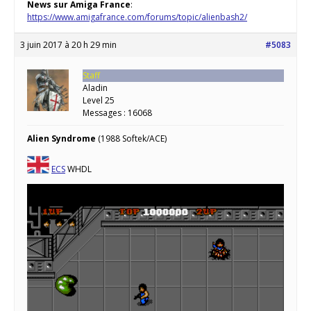
News sur Amiga France
:
https://www.amigafrance.com/forums/topic/alienbash2/
3 juin 2017 à 20 h 29 min
#5083
Staff
Aladin
Level 25
Messages : 16068
Alien Syndrome
(1988 Softek/ACE)
ECS
WHDL