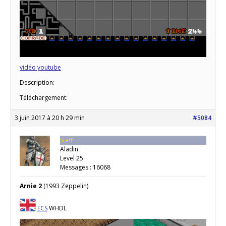
vidéo youtube
Description:
Téléchargement:
3 juin 2017 à 20 h 29 min
#5084
Staff
Aladin
Level 25
Messages : 16068
Arnie 2
(1993 Zeppelin)
ECS
WHDL