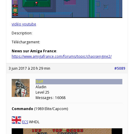
vidéo youtube
Description:
Téléchargement:
News sur Amiga France
:
https://www.amigafrance.com/forums/topic/chaosengine2/
3 juin 2017 à 20 h 29 min
#5089
Staff
Aladin
Level 25
Messages : 16068
Commando
(1989 Elite/Capcom)
ECS
WHDL