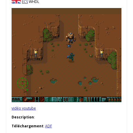
ECS
WHDL
vidéo youtube
Description
:
Téléchargement
:
ADF