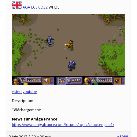
AGA
ECS
CD32
WHDL
vidéo youtube
Description:
Téléchargement:
News sur Amiga France
:
https://www.amigafrance.com/forums/topic/chaosengine1/
3 juin 2017 à 20 h 29 min
#5088