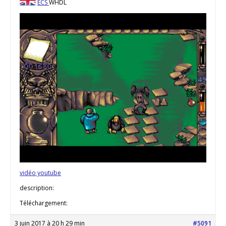
ECS
WHDL
vidéo youtube
description:
Téléchargement:
3 juin 2017 à 20 h 29 min
#5091