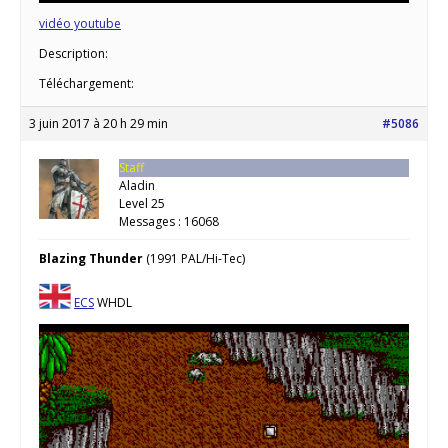
vidéo youtube
Description:
Téléchargement:
3 juin 2017 à 20 h 29 min
#5086
Staff
Aladin
Level 25
Messages : 16068
Blazing Thunder
(1991 PAL/Hi-Tec)
ECS
WHDL