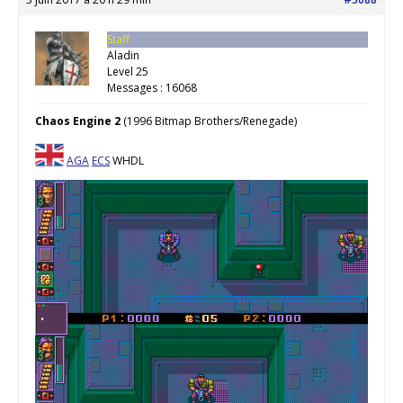
Staff
Aladin
Level 25
Messages : 16068
Chaos Engine 2
(1996 Bitmap Brothers/Renegade)
AGA
ECS
WHDL