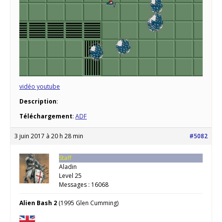
vidéo youtube
Description
:
Téléchargement
:
ADF
3 juin 2017 à 20 h 28 min
#5082
Staff
Aladin
Level 25
Messages : 16068
Alien Bash 2
(1995 Glen Cumming)