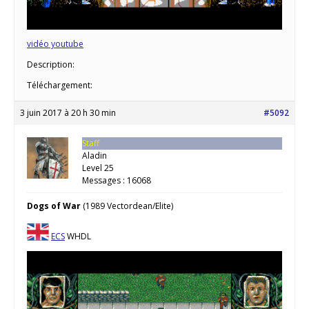
vidéo youtube
Description:
Téléchargement:
3 juin 2017 à 20 h 30 min
#5092
Staff
Aladin
Level 25
Messages : 16068
Dogs of War
(1989 Vectordean/Elite)
ECS
WHDL