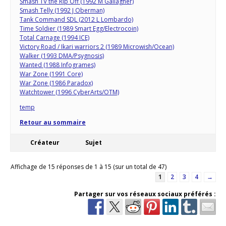
Smash TV the Rip Off (1992 M Gallagher)
Smash Telly (1992 J Oberman)
Tank Command SDL (2012 L Lombardo)
Time Soldier (1989 Smart Egg/Electrocoin)
Total Carnage (1994 ICE)
Victory Road / Ikari warriors 2 (1989 Microwish/Ocean)
Walker (1993 DMA/Psygnosis)
Wanted (1988 Infogrames)
War Zone (1991 Core)
War Zone (1986 Paradox)
Watchtower (1996 CyberArts/OTM)
temp
Retour au sommaire
Créateur
Sujet
Affichage de 15 réponses de 1 à 15 (sur un total de 47)
1
2
3
4
→
Partager sur vos réseaux sociaux préférés :