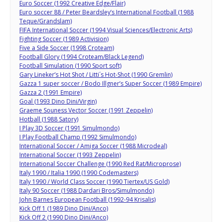
Euro Soccer (1992 Creative Edge/Flair)
Euro soccer 88 / Peter Beardsley’s International Football (1988
Teque/Grandslam)
FIFA International Soccer (1994 Visual Sciences/Electronic Arts)
Fighting Soccer (1989 Activision)
Five a Side Soccer (1998 Croteam)
Football Glory (1994 Croteam/Black Legend)
Football Simulation (1990 Sport soft)
Gary Lineker’s Hot Shot / Litti´s Hot-Shot (1990 Gremlin)
Gazza 1 super soccer / Bodo Illgner’s Super Soccer (1989 Empire)
Gazza 2 (1991 Empire)
Goal (1993 Dino Dini/Virgin)
Graeme Souness Vector Soccer (1991 Zeppelin)
Hotball (1988 Satory)
I Play 3D Soccer (1991 Simulmondo)
I Play Football Champ (1992 Simulmondo)
International Soccer / Amiga Soccer (1988 Microdeal)
International Soccer (1993 Zeppelin)
International Soccer Challenge (1990 Red Rat/Microprose)
Italy 1990 / Italia 1990 (1990 Codemasters)
Italy 1990 / World Class Soccer (1990 Tiertex/US Gold)
Italy 90 Soccer (1988 Dardari Bros/Simulmondo)
John Barnes European Football (1992-94 Krisalis)
Kick Off 1 (1989 Dino Dini/Anco)
Kick Off 2 (1990 Dino Dini/Anco)