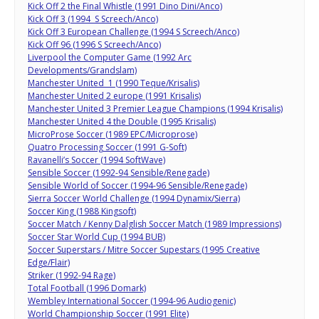
Kick Off 2 the Final Whistle (1991 Dino Dini/Anco)
Kick Off 3 (1994 S Screech/Anco)
Kick Off 3 European Challenge (1994 S Screech/Anco)
Kick Off 96 (1996 S Screech/Anco)
Liverpool the Computer Game (1992 Arc
Developments/Grandslam)
Manchester United 1 (1990 Teque/Krisalis)
Manchester United 2 europe (1991 Krisalis)
Manchester United 3 Premier League Champions (1994 Krisalis)
Manchester United 4 the Double (1995 Krisalis)
MicroProse Soccer (1989 EPC/Microprose)
Quatro Processing Soccer (1991 G-Soft)
Ravanelli’s Soccer (1994 SoftWave)
Sensible Soccer (1992-94 Sensible/Renegade)
Sensible World of Soccer (1994-96 Sensible/Renegade)
Sierra Soccer World Challenge (1994 Dynamix/Sierra)
Soccer King (1988 Kingsoft)
Soccer Match / Kenny Dalglish Soccer Match (1989 Impressions)
Soccer Star World Cup (1994 BUB)
Soccer Superstars / Mitre Soccer Supestars (1995 Creative
Edge/Flair)
Striker (1992-94 Rage)
Total Football (1996 Domark)
Wembley International Soccer (1994-96 Audiogenic)
World Championship Soccer (1991 Elite)