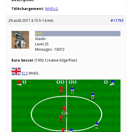
Téléchargement:
WHDLG
29 août 2017 à 15 h 14 min
#11793
Staff
Aladin
Level 25
Messages : 16072
Euro Soccer
(1992 Creative Edge/Flair)
ECS
WHDL