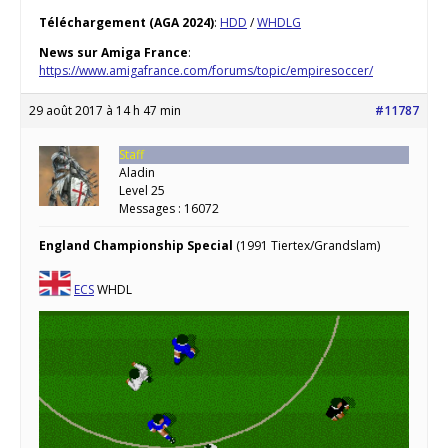
Téléchargement (AGA 2024)
:
HDD
/
WHDLG
News sur Amiga France
:
https://www.amigafrance.com/forums/topic/empiresoccer/
29 août 2017 à 14 h 47 min
#11787
Staff
Aladin
Level 25
Messages : 16072
England Championship Special
(1991 Tiertex/Grandslam)
ECS
WHDL