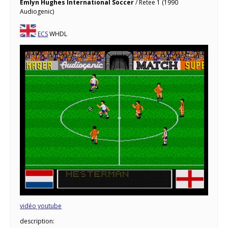
Emlyn Hughes International Soccer
/ Retee 1 (1990
Audiogenic)
ECS
WHDL
vidéo youtube
description: