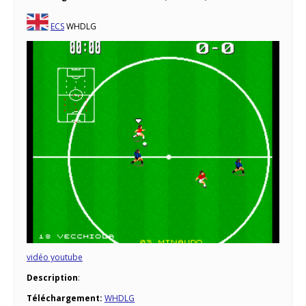
ECS
WHDLG
vidéo youtube
Description
:
Téléchargement:
WHDLG