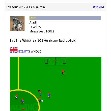
29 août 2017 à 14 h 46 min
#11784
Staff
Aladin
Level 25
Messages : 16072
Eat The Whistle
(1998 Hurricane Studios/Epic)
ECS/RTG
WHDLG