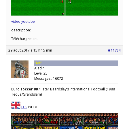
vidéo youtube
description:
Téléchargement:
29 août 2017 à 15 h 15 min
#11794
Staff
Aladin
Level 25
Messages : 16072
Euro soccer 88
/ Peter Beardsley’s International Football (1988
Teque/Grandslam)
ECS
WHDL