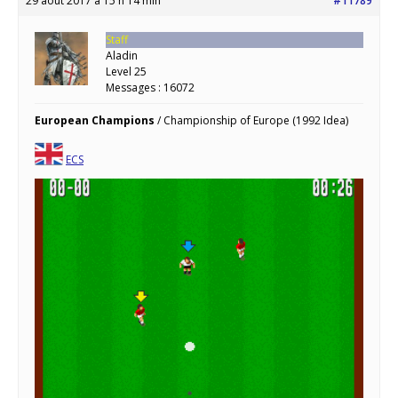
29 août 2017 à 15 h 14 min
#11789
Staff
Aladin
Level 25
Messages : 16072
European Champions
/ Championship of Europe (1992 Idea)
ECS