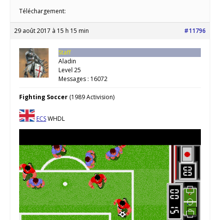
Téléchargement:
29 août 2017 à 15 h 15 min
#11796
Staff
Aladin
Level 25
Messages : 16072
Fighting Soccer
(1989 Activision)
ECS
WHDL