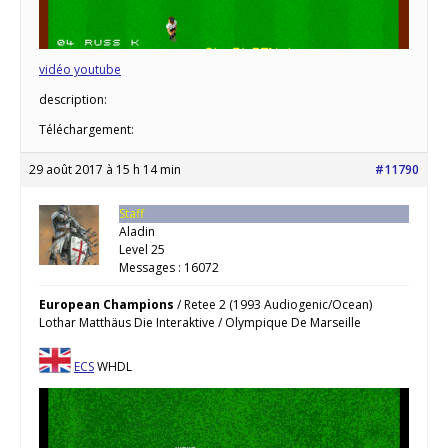
vidéo youtube
description:
Téléchargement:
29 août 2017 à 15 h 14 min
#11790
Staff
Aladin
Level 25
Messages : 16072
European Champions
/ Retee 2 (1993 Audiogenic/Ocean)
Lothar Matthäus Die Interaktive / Olympique De Marseille
ECS
WHDL