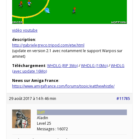
vidéo youtube
description
:
http://gabrielegreco.tripod.com/etw.html
(update en version 2.1 avec notamment le support Warpos sur
aminet)
Téléchargement
:
WHDLG (RIP 3Mo)
/
WHDLG (10Mo)
/
WHDLG
(avec update 16Mo)
News sur Amiga France
:
https://www.amigafrance.com/forums/topic/eatthewhistle/
29 août 2017 à 14 h 46 min
#11785
Staff
Aladin
Level 25
Messages : 16072