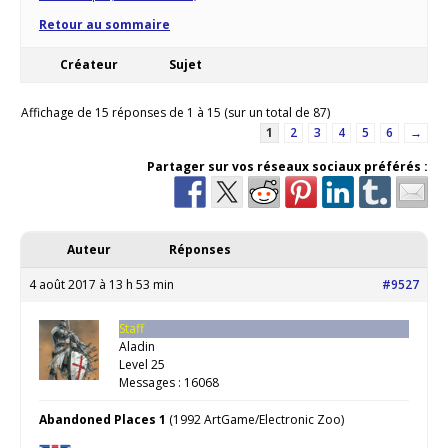
Retour au sommaire
Créateur
Sujet
Affichage de 15 réponses de 1 à 15 (sur un total de 87)
1
2
3
4
5
6
→
Partager sur vos réseaux sociaux préférés :
Auteur
Réponses
4 août 2017 à 13 h 53 min
#9527
Staff
Aladin
Level 25
Messages : 16068
Abandoned Places 1
(1992 ArtGame/Electronic Zoo)