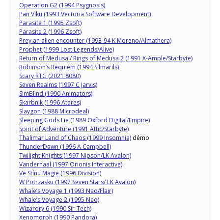
Operation G2 (1994 Psygnosis)
Pan Vlku (1993 Vectoria Software Development)
Parasite 1 (1995 Zsoft)
Parasite 2 (1996 Zsoft)
Prey an alien encounter (1993-94 K Moreno/Almathera)
Prophet (1999 Lost Legends/Alive)
Return of Medusa / Rings of Medusa 2 (1991 X-Ample/Starbyte)
Robinson’s Requiem (1994 Silmarils)
Scary RTG (2021 8080)
Seven Realms (1997 C Jarvis)
SimBlind (1990 Animators)
Skarbnik (1996 Atares)
Slaygon (1988 Microdeal)
Sleeping Gods Lie (1989 Oxford Digital/Empire)
Spirit of Adventure (1991 Attic/Starbyte)
Thalimar Land of Chaos (1999 Insomnia)
démo
ThunderDawn (1996 A Campbell)
Twilight Knights (1997 Nipson/LK Avalon)
Vanderhaal (1997 Orionis Interactive)
Ve Stí­nu Magie (1996 Division)
W Potrzasku (1997 Seven Stars/ LK Avalon)
Whale’s Voyage 1 (1993 Neo/Flair)
Whale’s Voyage 2 (1995 Neo)
Wizardry 6 (1990 Sir-Tech)
Xenomorph (1990 Pandora)