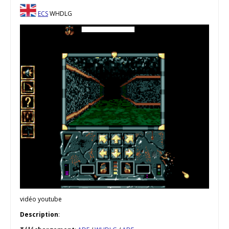
ECS
WHDLG
vidéo youtube
Description
: