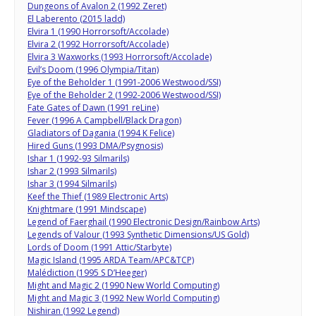
Dungeons of Avalon 2 (1992 Zeret)
El Laberento (2015 ladd)
Elvira 1 (1990 Horrorsoft/Accolade)
Elvira 2 (1992 Horrorsoft/Accolade)
Elvira 3 Waxworks (1993 Horrorsoft/Accolade)
Evil’s Doom (1996 Olympia/Titan)
Eye of the Beholder 1 (1991-2006 Westwood/SSI)
Eye of the Beholder 2 (1992-2006 Westwood/SSI)
Fate Gates of Dawn (1991 reLine)
Fever (1996 A Campbell/Black Dragon)
Gladiators of Dagania (1994 K Felice)
Hired Guns (1993 DMA/Psygnosis)
Ishar 1 (1992-93 Silmarils)
Ishar 2 (1993 Silmarils)
Ishar 3 (1994 Silmarils)
Keef the Thief (1989 Electronic Arts)
Knightmare (1991 Mindscape)
Legend of Faerghail (1990 Electronic Design/Rainbow Arts)
Legends of Valour (1993 Synthetic Dimensions/US Gold)
Lords of Doom (1991 Attic/Starbyte)
Magic Island (1995 ARDA Team/APC&TCP)
Malédiction (1995 S D’Heeger)
Might and Magic 2 (1990 New World Computing)
Might and Magic 3 (1992 New World Computing)
Nishiran (1992 Legend)