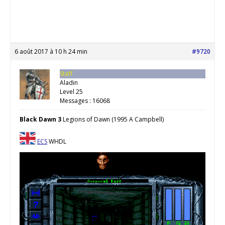
6 août 2017 à 10 h 24 min
#9720
Staff
Aladin
Level 25
Messages : 16068
Black Dawn 3
Legions of Dawn (1995 A Campbell)
ECS
WHDL