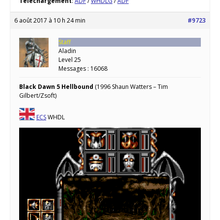
Téléchargement
:
ADF
/
WHDLG
/
ADF
6 août 2017 à 10 h 24 min
#9723
Staff
Aladin
Level 25
Messages : 16068
Black Dawn 5 Hellbound
(1996 Shaun Watters – Tim
Gilbert/Zsoft)
ECS
WHDL