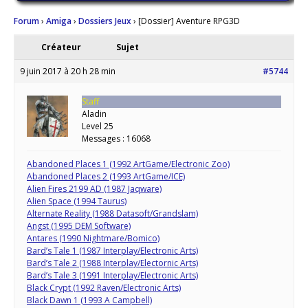
Forum
›
Amiga
›
Dossiers Jeux
›
[Dossier] Aventure RPG3D
Créateur
Sujet
9 juin 2017 à 20 h 28 min
#5744
Staff
Aladin
Level 25
Messages : 16068
Abandoned Places 1 (1992 ArtGame/Electronic Zoo)
Abandoned Places 2 (1993 ArtGame/ICE)
Alien Fires 2199 AD (1987 Jaqware)
Alien Space (1994 Taurus)
Alternate Reality (1988 Datasoft/Grandslam)
Angst (1995 DEM Software)
Antares (1990 Nightmare/Bomico)
Bard’s Tale 1 (1987 Interplay/Electronic Arts)
Bard’s Tale 2 (1988 Interplay/Electornic Arts)
Bard’s Tale 3 (1991 Interplay/Electronic Arts)
Black Crypt (1992 Raven/Electronic Arts)
Black Dawn 1 (1993 A Campbell)