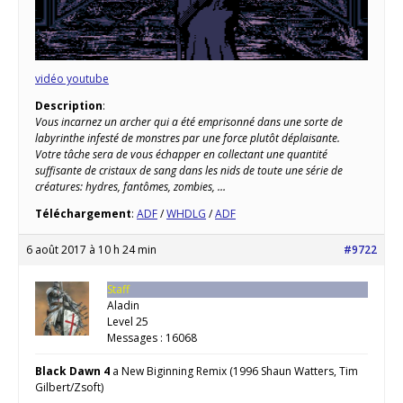
vidéo youtube
Description
:
Vous incarnez un archer qui a été emprisonné dans une sorte de
labyrinthe infesté de monstres par une force plutôt déplaisante.
Votre tâche sera de vous échapper en collectant une quantité
suffisante de cristaux de sang dans les nids de toute une série de
créatures: hydres, fantômes, zombies, …
Téléchargement
:
ADF
/
WHDLG
/
ADF
6 août 2017 à 10 h 24 min
#9722
Staff
Aladin
Level 25
Messages : 16068
Black Dawn 4
a New Biginning Remix (1996 Shaun Watters, Tim
Gilbert/Zsoft)