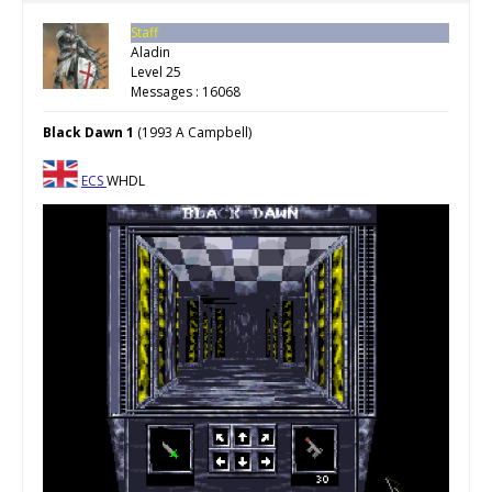
Staff
Aladin
Level 25
Messages : 16068
Black Dawn 1
(1993 A Campbell)
ECS
WHDL