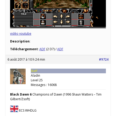
vidéo youtube
Description
:
Téléchargement
:
ADF
(2 D7) /
ADF
6 août 2017 à 10 h 24 min
#9724
Staff
Aladin
Level 25
Messages : 16068
Black Dawn 6
Champions of Dawn (1996 Shaun Watters – Tim
Gilbert/Zsoft)
ECS WHDLG