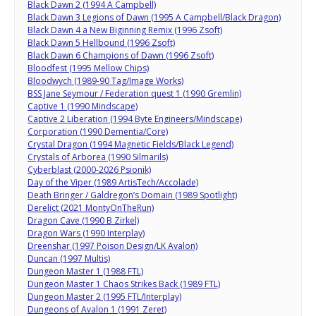
Black Dawn 2 (1994 A Campbell)
Black Dawn 3 Legions of Dawn (1995 A Campbell/Black Dragon)
Black Dawn 4 a New Biginning Remix (1996 Zsoft)
Black Dawn 5 Hellbound (1996 Zsoft)
Black Dawn 6 Champions of Dawn (1996 Zsoft)
Bloodfest (1995 Mellow Chips)
Bloodwych (1989-90 Tag/Image Works)
BSS Jane Seymour / Federation quest 1 (1990 Gremlin)
Captive 1 (1990 Mindscape)
Captive 2 Liberation (1994 Byte Engineers/Mindscape)
Corporation (1990 Dementia/Core)
Crystal Dragon (1994 Magnetic Fields/Black Legend)
Crystals of Arborea (1990 Silmarils)
Cyberblast (2000-2026 Psionik)
Day of the Viper (1989 ArtisTech/Accolade)
Death Bringer / Galdregon’s Domain (1989 Spotlight)
Derelict (2021 MontyOnTheRun)
Dragon Cave (1990 B Zirkel)
Dragon Wars (1990 Interplay)
Dreenshar (1997 Poison Design/LK Avalon)
Duncan (1997 Multis)
Dungeon Master 1 (1988 FTL)
Dungeon Master 1 Chaos Strikes Back (1989 FTL)
Dungeon Master 2 (1995 FTL/Interplay)
Dungeons of Avalon 1 (1991 Zeret)