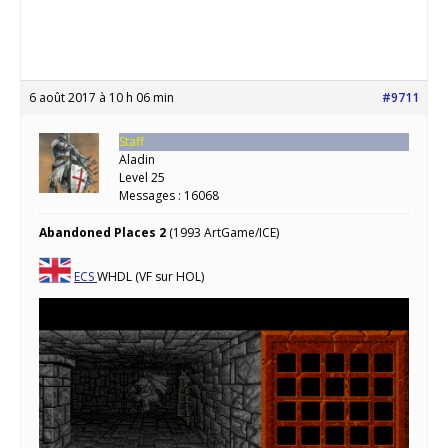
6 août 2017 à 10 h 06 min
#9711
Staff
Aladin
Level 25
Messages : 16068
Abandoned Places 2
(1993 ArtGame/ICE)
ECS
WHDL (VF sur HOL)