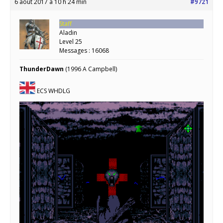
6 août 2017 à 10 h 24 min
#9721
Staff
Aladin
Level 25
Messages : 16068
ThunderDawn
(1996 A Campbell)
ECS WHDLG