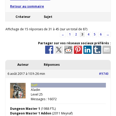
Retour au sommaire
Créateur
Sujet
Affichage de 15 réponses de 31 à 45 (sur un total de 87)
←
1
2
3
4
5
6
→
Partager sur vos réseaux sociaux préférés :
Auteur
Réponses
6 août 2017 à 10 h 26 min
#9740
Staff
Aladin
Level 25
Messages : 16072
Dungeon Master 1
(1988 FTL)
Dungeon Master 1 Addon
(2011 Meynaf)