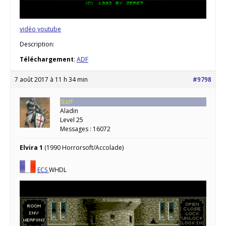
vidéo youtube
Description:
Téléchargement
:
ADF
7 août 2017 à 11 h 34 min
#9798
Staff
Aladin
Level 25
Messages : 16072
Elvira 1
(1990 Horrorsoft/Accolade)
ECS
WHDL