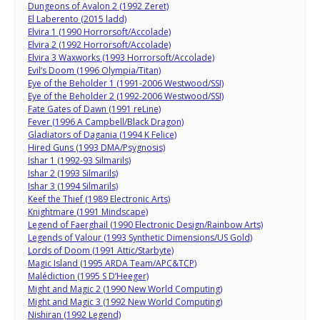
Dungeons of Avalon 2 (1992 Zeret)
El Laberento (2015 ladd)
Elvira 1 (1990 Horrorsoft/Accolade)
Elvira 2 (1992 Horrorsoft/Accolade)
Elvira 3 Waxworks (1993 Horrorsoft/Accolade)
Evil’s Doom (1996 Olympia/Titan)
Eye of the Beholder 1 (1991-2006 Westwood/SSI)
Eye of the Beholder 2 (1992-2006 Westwood/SSI)
Fate Gates of Dawn (1991 reLine)
Fever (1996 A Campbell/Black Dragon)
Gladiators of Dagania (1994 K Felice)
Hired Guns (1993 DMA/Psygnosis)
Ishar 1 (1992-93 Silmarils)
Ishar 2 (1993 Silmarils)
Ishar 3 (1994 Silmarils)
Keef the Thief (1989 Electronic Arts)
Knightmare (1991 Mindscape)
Legend of Faerghail (1990 Electronic Design/Rainbow Arts)
Legends of Valour (1993 Synthetic Dimensions/US Gold)
Lords of Doom (1991 Attic/Starbyte)
Magic Island (1995 ARDA Team/APC&TCP)
Malédiction (1995 S D’Heeger)
Might and Magic 2 (1990 New World Computing)
Might and Magic 3 (1992 New World Computing)
Nishiran (1992 Legend)