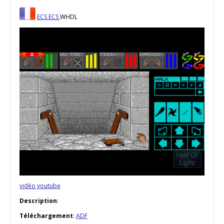
ECS
ECS
WHDL
vidéo youtube
Description
:
Téléchargement
:
ADF