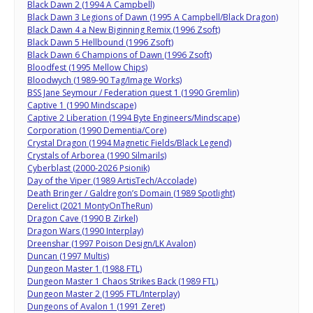
Black Dawn 2 (1994 A Campbell)
Black Dawn 3 Legions of Dawn (1995 A Campbell/Black Dragon)
Black Dawn 4 a New Biginning Remix (1996 Zsoft)
Black Dawn 5 Hellbound (1996 Zsoft)
Black Dawn 6 Champions of Dawn (1996 Zsoft)
Bloodfest (1995 Mellow Chips)
Bloodwych (1989-90 Tag/Image Works)
BSS Jane Seymour / Federation quest 1 (1990 Gremlin)
Captive 1 (1990 Mindscape)
Captive 2 Liberation (1994 Byte Engineers/Mindscape)
Corporation (1990 Dementia/Core)
Crystal Dragon (1994 Magnetic Fields/Black Legend)
Crystals of Arborea (1990 Silmarils)
Cyberblast (2000-2026 Psionik)
Day of the Viper (1989 ArtisTech/Accolade)
Death Bringer / Galdregon’s Domain (1989 Spotlight)
Derelict (2021 MontyOnTheRun)
Dragon Cave (1990 B Zirkel)
Dragon Wars (1990 Interplay)
Dreenshar (1997 Poison Design/LK Avalon)
Duncan (1997 Multis)
Dungeon Master 1 (1988 FTL)
Dungeon Master 1 Chaos Strikes Back (1989 FTL)
Dungeon Master 2 (1995 FTL/Interplay)
Dungeons of Avalon 1 (1991 Zeret)