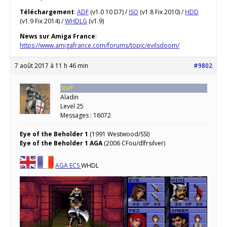
Téléchargement
:
ADF
(v1.0 10 D7) /
ISO
(v1.8 Fix 2010) /
HDD
(v1.9 Fix 2014) /
WHDLG
(v1.9)
News sur Amiga France
:
https://www.amigafrance.com/forums/topic/evilsdoom/
7 août 2017 à 11 h 46 min
#9802
Staff
Aladin
Level 25
Messages : 16072
Eye of the Beholder 1
(1991 Westwood/SSI)
Eye of the Beholder 1 AGA
(2006 CFou/dlfrsilver)
AGA
ECS
WHDL