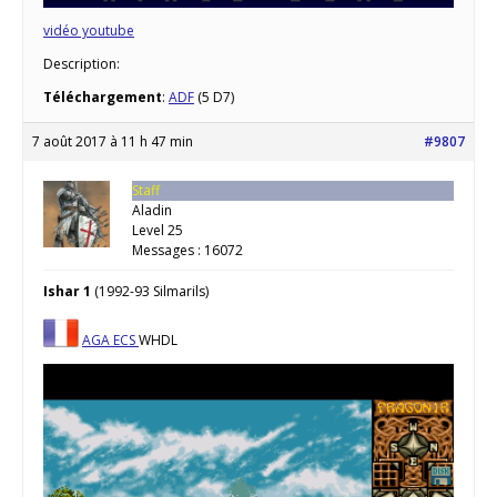
vidéo youtube
Description:
Téléchargement
:
ADF
(5 D7)
7 août 2017 à 11 h 47 min
#9807
Staff
Aladin
Level 25
Messages : 16072
Ishar 1
(1992-93 Silmarils)
AGA
ECS
WHDL