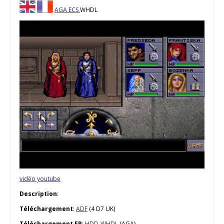
AGA
ECS
WHDL
vidéo youtube
Description
:
Téléchargement
:
ADF
(4 D7 UK)
Téléchargement FR
:
HDD-WHDL
(AGA)