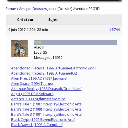
Forum
›
Amiga
›
Dossiers Jeux
›
[Dossier] Aventure RPG3D
Créateur
Sujet
9 juin 2017 à 20 h 28 min
#5744
Staff
Aladin
Level 25
Messages : 16072
Abandoned Places 1 (1992 ArtGame/Electronic Zoo)
Abandoned Places 2 (1993 ArtGame/ICE)
Alien Fires 2199 AD (1987 Jaqware)
Alien Space (1994 Taurus)
Alternate Reality (1988 Datasoft/Grandslam)
Angst (1995 DEM Software)
Antares (1990 Nightmare/Bomico)
Bard’s Tale 1 (1987 Interplay/Electronic Arts)
Bard’s Tale 2 (1988 Interplay/Electornic Arts)
Bard’s Tale 3 (1991 Interplay/Electronic Arts)
Black Crypt (1992 Raven/Electronic Arts)
Black Dawn 1 (1993 A Campbell)