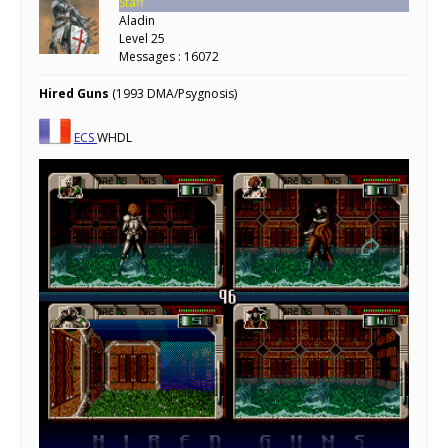
Staff
Aladin
Level 25
Messages : 16072
Hired Guns
(1993 DMA/Psygnosis)
ECS
WHDL