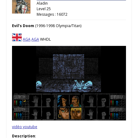
Aladin
Level 25
Messages : 16072
Evil’s Doom
(1996-1998 Olympia/Titan)
AGA
AGA
WHDL
vidéo youtube
Description
: