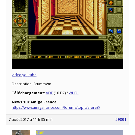
vidéo youtube
Description: ScummVm
Téléchargement
:
ADF
(10 D7) /
WHDL
News sur Amiga France
:
https://www.amigafrance.com/forums/topic/elvira3/
7 août 2017 à 11 h 35 min
#9801
Staff