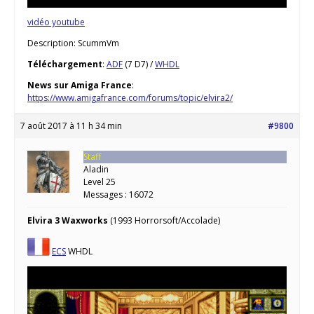
vidéo youtube
Description: ScummVm
Téléchargement
:
ADF
(7 D7) /
WHDL
News sur Amiga France
:
https://www.amigafrance.com/forums/topic/elvira2/
7 août 2017 à 11 h 34 min
#9800
Staff
Aladin
Level 25
Messages : 16072
Elvira 3 Waxworks
(1993 Horrorsoft/Accolade)
ECS
WHDL