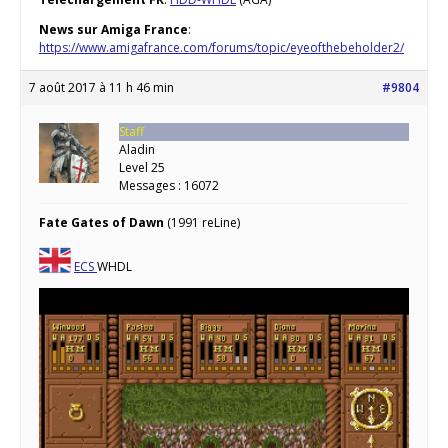
News sur Amiga France
:
https://www.amigafrance.com/forums/topic/eyeofthebeholder2/
7 août 2017 à 11 h 46 min
#9804
Staff
Aladin
Level 25
Messages : 16072
Fate Gates of Dawn
(1991 reLine)
ECS
WHDL