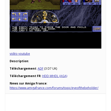
vidéo youtube
Description
:
Téléchargement
:
ADF
(3 D7 UK)
Téléchargement FR
:
HDD-WHDL (AGA)
News sur Amiga France
:
https://www.amigafrance.com/forums/topic/eyeofthebeholder/