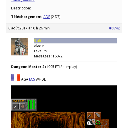
Description:
Téléchargement
:
ADF
(2 D7)
6 août 2017 à 10 h 26 min
#9742
Staff
Aladin
Level 25
Messages : 16072
Dungeon Master 2
(1995 FTL/Interplay)
AGA
ECS
WHDL