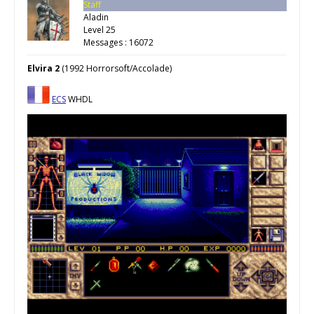
Staff
Aladin
Level 25
Messages : 16072
Elvira 2
(1992 Horrorsoft/Accolade)
ECS
WHDL