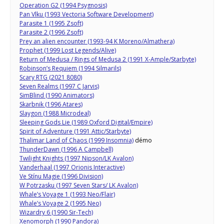
Operation G2 (1994 Psygnosis)
Pan Vlku (1993 Vectoria Software Development)
Parasite 1 (1995 Zsoft)
Parasite 2 (1996 Zsoft)
Prey an alien encounter (1993-94 K Moreno/Almathera)
Prophet (1999 Lost Legends/Alive)
Return of Medusa / Rings of Medusa 2 (1991 X-Ample/Starbyte)
Robinson’s Requiem (1994 Silmarils)
Scary RTG (2021 8080)
Seven Realms (1997 C Jarvis)
SimBlind (1990 Animators)
Skarbnik (1996 Atares)
Slaygon (1988 Microdeal)
Sleeping Gods Lie (1989 Oxford Digital/Empire)
Spirit of Adventure (1991 Attic/Starbyte)
Thalimar Land of Chaos (1999 Insomnia)
démo
ThunderDawn (1996 A Campbell)
Twilight Knights (1997 Nipson/LK Avalon)
Vanderhaal (1997 Orionis Interactive)
Ve Stí­nu Magie (1996 Division)
W Potrzasku (1997 Seven Stars/ LK Avalon)
Whale’s Voyage 1 (1993 Neo/Flair)
Whale’s Voyage 2 (1995 Neo)
Wizardry 6 (1990 Sir-Tech)
Xenomorph (1990 Pandora)