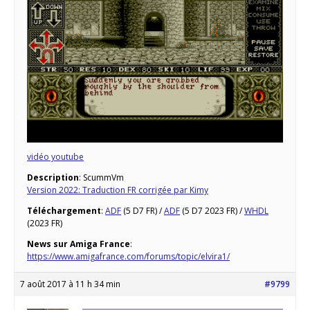
vidéo youtube
Description
: ScummVm
Version 2022: Traduction FR corrigée par Kimy
Téléchargement
:
ADF
(5 D7 FR) /
ADF
(5 D7 2023 FR) /
WHDL
(2023 FR)
News sur Amiga France
:
https://www.amigafrance.com/forums/topic/elvira1/
7 août 2017 à 11 h 34 min
#9799