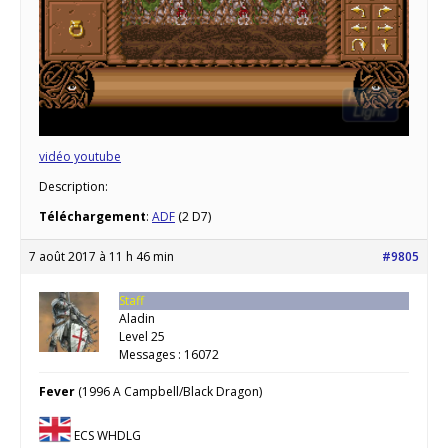
vidéo youtube
Description:
Téléchargement
:
ADF
(2 D7)
7 août 2017 à 11 h 46 min
#9805
Staff
Aladin
Level 25
Messages : 16072
Fever
(1996 A Campbell/Black Dragon)
ECS WHDLG