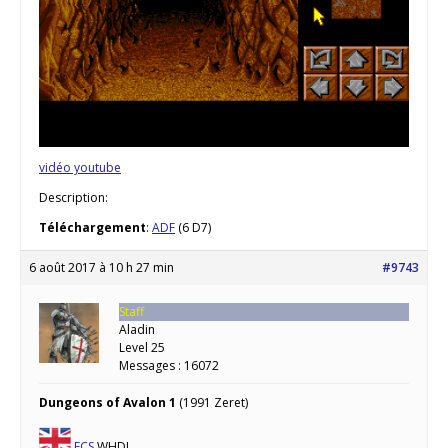
vidéo youtube
Description:
Téléchargement
:
ADF
(6 D7)
6 août 2017 à 10 h 27 min
#9743
Staff
Aladin
Level 25
Messages : 16072
Dungeons of Avalon 1
(1991 Zeret)
ECS
WHDL