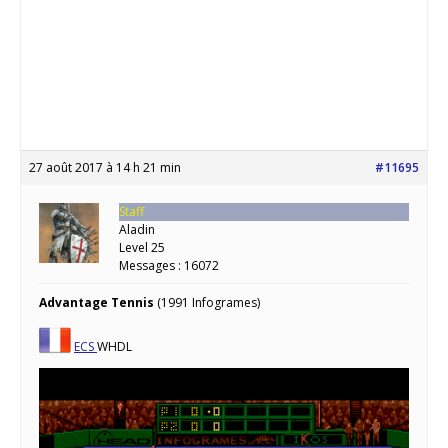
27 août 2017 à 14 h 21 min
#11695
Staff
Aladin
Level 25
Messages : 16072
Advantage Tennis
(1991 Infogrames)
ECS
WHDL