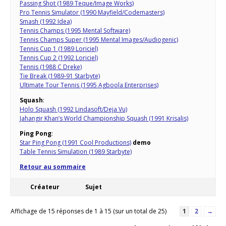
Passing Shot (1989 Teque/Image Works)
Pro Tennis Simulator (1990 Mayfield/Codemasters)
Smash (1992 Idea)
Tennis Champs (1995 Mental Software)
Tennis Champs Super (1995 Mental Images/Audiogenic)
Tennis Cup 1 (1989 Loriciel)
Tennis Cup 2 (1992 Loriciel)
Tennis (1988 C Dreke)
Tie Break (1989-91 Starbyte)
Ultimate Tour Tennis (1995 Agboola Enterprises)
Squash
:
Holo Squash (1992 Lindasoft/Deja Vu)
Jahangir Khan’s World Championship Squash (1991 Krisalis)
Ping Pong
:
Star Ping Pong (1991 Cool Productions)
demo
Table Tennis Simulation (1989 Starbyte)
Retour au sommaire
Créateur
Sujet
Affichage de 15 réponses de 1 à 15 (sur un total de 25)
1
2
→