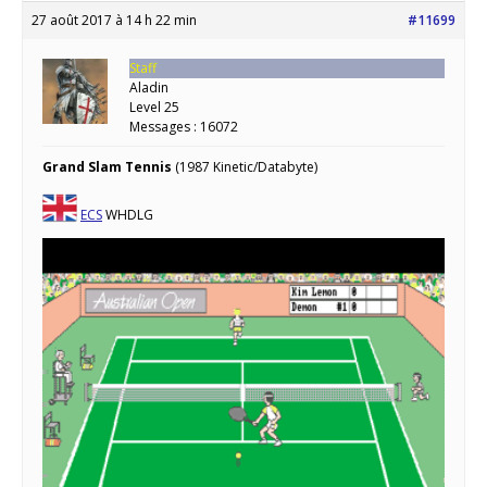
27 août 2017 à 14 h 22 min
#11699
Staff
Aladin
Level 25
Messages : 16072
Grand Slam Tennis
(1987 Kinetic/Databyte)
ECS
WHDLG