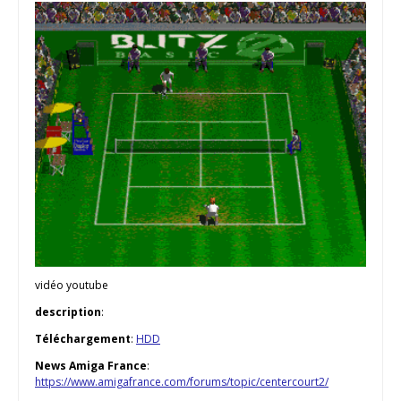
vidéo youtube
description
:
Téléchargement
:
HDD
News Amiga France
:
https://www.amigafrance.com/forums/topic/centercourt2/