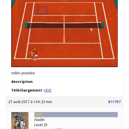
vidéo youtube
description
:
Téléchargement
:
HDD
27 août 2017 à 14 h 23 min
#11707
Staff
Aladin
Level 25