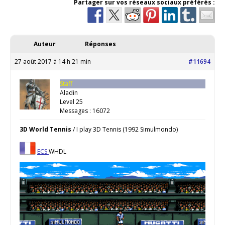
Partager sur vos réseaux sociaux préférés :
Auteur
Réponses
27 août 2017 à 14 h 21 min
#11694
Staff
Aladin
Level 25
Messages : 16072
3D World Tennis
/ I play 3D Tennis (1992 Simulmondo)
ECS
WHDL