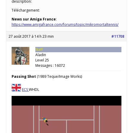
description:
Téléchargement:
News sur Amiga France
:
https://www.amigafrance.com/forums/topic/mikromortaltennis/
27 août 2017 à 14 h 23 min
#11708
Staff
Aladin
Level 25
Messages : 16072
Passing Shot
(1989 Teque/Image Works)
ECS
WHDL