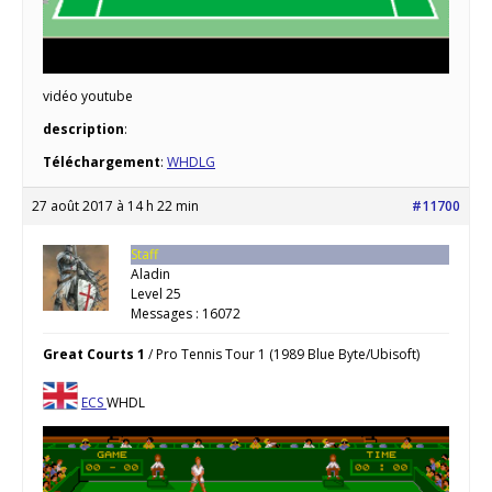
vidéo youtube
description
:
Téléchargement
:
WHDLG
27 août 2017 à 14 h 22 min
#11700
Staff
Aladin
Level 25
Messages : 16072
Great Courts 1
/ Pro Tennis Tour 1 (1989 Blue Byte/Ubisoft)
ECS
WHDL