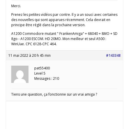
Merci.
Prenez les petites vidéos par contre. Il y a un souci avec certaines
des nouvelles qui sont apparues récemment. Cela devrait en
principe être réglé dans la prochaine version.
A1200 Commodore mutant " FrankenAmiga" + 68040 + 8MO + SD
8go - A1200 ESCOM. HD 20MO. Mon meilleur et seul A500 :
WinUae. CPC 6128-CPC 464.
11 mai 2022 à 20 h 45 min
#143348
pat55400
Level 5
Messages : 210
Tiens une question, ça fonctionne sur un vrai amiga ?