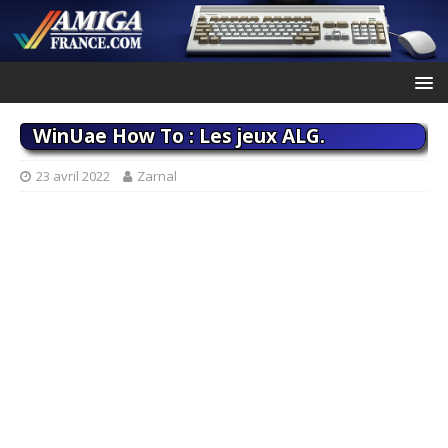
WinUae How To : Les jeux ALG.
23 avril 2022
Zarnal