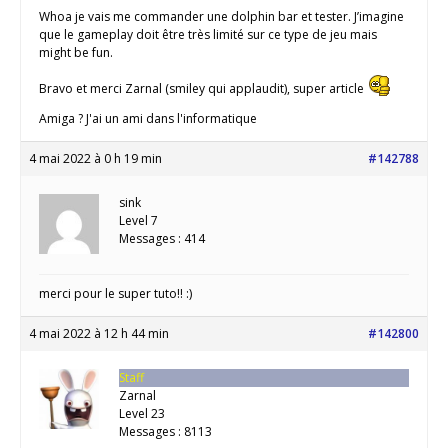
Whoa je vais me commander une dolphin bar et tester. J’imagine
que le gameplay doit être très limité sur ce type de jeu mais
might be fun.
Bravo et merci Zarnal (smiley qui applaudit), super article
Amiga ? J'ai un ami dans l'informatique
4 mai 2022 à 0 h 19 min
#142788
sink
Level 7
Messages : 414
merci pour le super tuto!! :)
4 mai 2022 à 12 h 44 min
#142800
Staff
Zarnal
Level 23
Messages : 8113