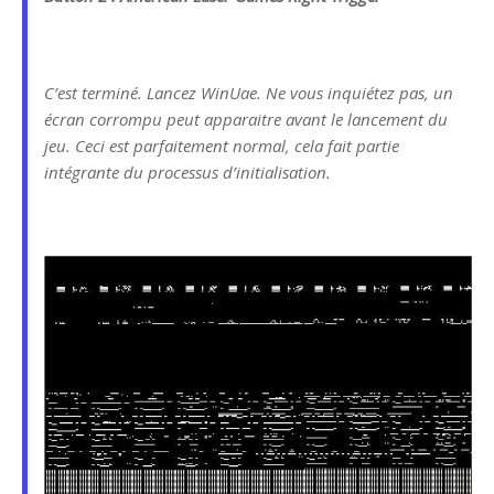
C’est terminé. Lancez WinUae. Ne vous inquiétez pas, un
écran corrompu peut apparaitre avant le lancement du
jeu. Ceci est parfaitement normal, cela fait partie
intégrante du processus d’initialisation.