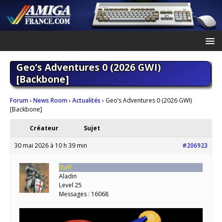
Geo’s Adventures 0 (2026 GWI)
[Backbone]
Forum
›
News Room
›
Actualités
›
Geo’s Adventures 0 (2026 GWI)
[Backbone]
Créateur
Sujet
30 mai 2026 à 10 h 39 min
#206923
Staff
Aladin
Level 25
Messages : 16068