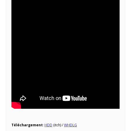
Téléchargement
:
HDD
(itch) /
WHDLG