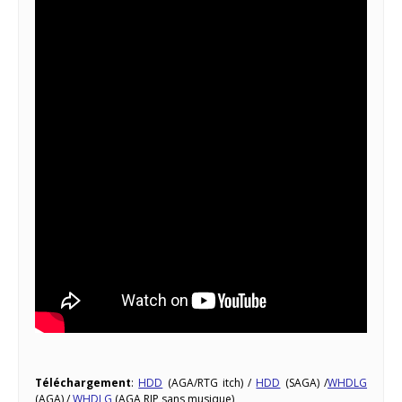
Téléchargement
:
HDD
(AGA/RTG itch) /
HDD
(SAGA) /
WHDLG
(AGA) /
WHDLG
(AGA RIP sans musique)