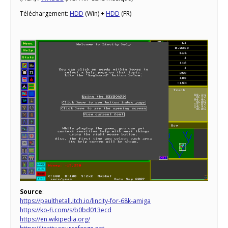
Téléchargement:
HDD
(Win) +
HDD
(FR)
Source
:
https://paulthetall.itch.io/lincity-for-68k-amiga
https://ko-fi.com/s/b0bd013ecd
https://en.wikipedia.org/