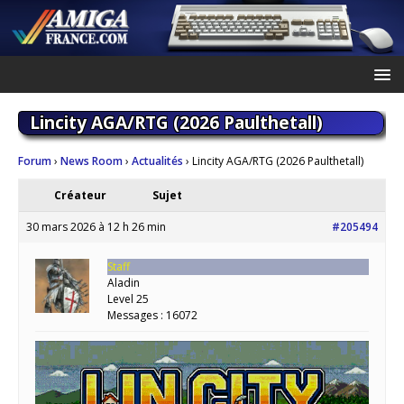
Lincity AGA/RTG (2026 Paulthetall)
Forum
›
News Room
›
Actualités
›
Lincity AGA/RTG (2026 Paulthetall)
Créateur
Sujet
30 mars 2026 à 12 h 26 min
#205494
Staff
Aladin
Level 25
Messages : 16072