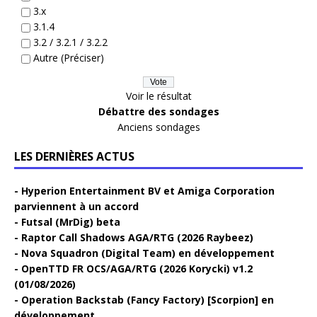
3.x
3.1.4
3.2 / 3.2.1 / 3.2.2
Autre (Préciser)
Voir le résultat
Débattre des sondages
Anciens sondages
LES DERNIÈRES ACTUS
Hyperion Entertainment BV et Amiga Corporation
parviennent à un accord
Futsal (MrDig) beta
Raptor Call Shadows AGA/RTG (2026 Raybeez)
Nova Squadron (Digital Team) en développement
OpenTTD FR OCS/AGA/RTG (2026 Korycki) v1.2
(01/08/2026)
Operation Backstab (Fancy Factory) [Scorpion] en
développement