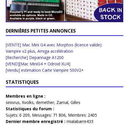
DERNIÈRES PETITES ANNONCES
[VENTE] Mac Mini G4 avec Morphos (licence valide)
Vampire v2 plus, Amiga accélération
[Recherche] Depannage A1200
[VEND][Mac MiniG4 + Odroid XU4]
[Vendu] estimation Carte Vampire 500V2+
STATISTIQUES
Membres en ligne :
sinisrus
,
Xvolks
,
demether
,
Zarnal
,
Gilles
Statistiques du forum :
Sujets:
6 209,
Messages:
71 806,
Membres:
2405
Dernier membre enregistré :
mialabarre433