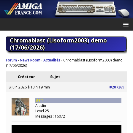
Chromablast (Lisoform2003) demo
(17/06/2026)
Forum
›
News Room
›
Actualités
›
Chromablast (Lisoform2003) demo
(17/06/2026)
Créateur
Sujet
8 juin 2026 à 13 h 19 min
#207269
Staff
Aladin
Level 25
Messages : 16072