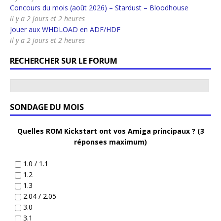
Concours du mois (août 2026) – Stardust – Bloodhouse
il y a 2 jours et 2 heures
Jouer aux WHDLOAD en ADF/HDF
il y a 2 jours et 2 heures
RECHERCHER SUR LE FORUM
SONDAGE DU MOIS
Quelles ROM Kickstart ont vos Amiga principaux ? (3
réponses maximum)
1.0 / 1.1
1.2
1.3
2.04 / 2.05
3.0
3.1