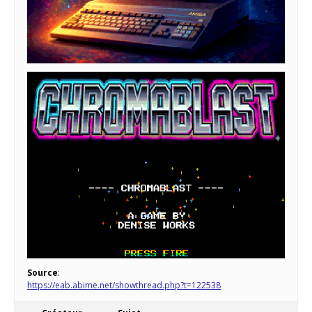
Source
:
https://eab.abime.net/showthread.php?t=122538