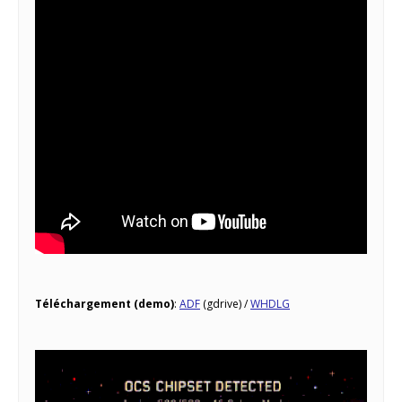
Téléchargement (demo)
:
ADF
(gdrive) /
WHDLG